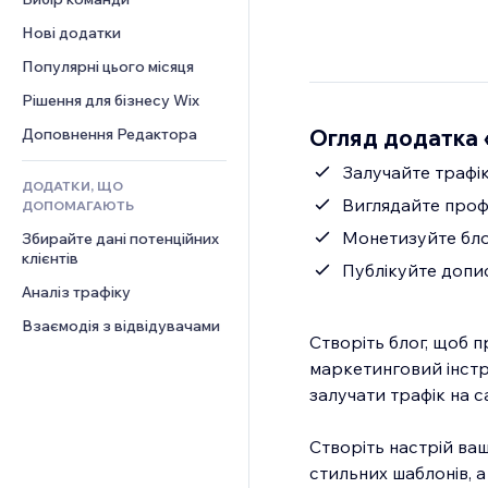
Відео
Конверсія
Шаблони сторінок
Рішення для складів
Опитування
Нові додатки
PDF
Ефекти зображення
Дропшипінг
Чат
Обмін файлами
Популярні цього місяця
Кнопки та меню
Тарифні плани й підписки
Коментарі
Новини
Банери та бейджі
Краудфандинг
Рішення для бізнесу Wix
Телефон
Контент‑послуги
Калькулятори
Їжа та напої
Спільнота
Огляд додатка 
Доповнення Редактора
Ефекти для тексту
Пошук
Відгуки
Залучайте трафі
ДОДАТКИ, ЩО
Погода
CRM
Виглядайте проф
ДОПОМАГАЮТЬ
Графіки й таблиці
Монетизуйте бло
Збирайте дані потенційних 
клієнтів
Публікуйте допи
Аналіз трафіку
Взаємодія з відвідувачами
Створіть блог, щоб п
маркетинговий інстр
залучати трафік на с
Створіть настрій ва
стильних шаблонів, 