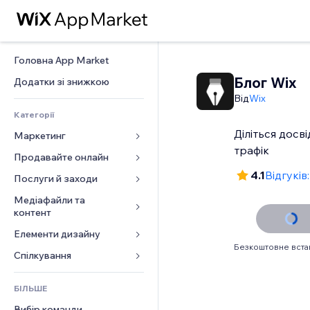
Головна App Market
Блог Wix
Додатки зі знижкою
Від
Wix
Категорії
Діліться досві
Маркетинг
трафік
Продавайте онлайн
Реклама
4.1
Відгуків
Мобільний
Послуги й заходи
Додатки для магазинів
Аналітика
Надсилання та доставка
Медіафайли та 
Готелі
контент
Соцмережі
Кнопки продажу
Заходи
Елементи дизайну
Галерея
SEO
Онлайн‑курси
Ресторани
Безкоштовне вст
Музика
Залучення
Карти й навігація
Спілкування 
Друк на замовлення
Нерухомість
Подкасти
Розміщення сайту
Конфіденційність і безпека
Бухгалтерський облік
Форми
Запис на послуги
БІЛЬШЕ
Фотографія
Ел. пошта
Годинник
Купони й лояльність
Блог
Вибір команди