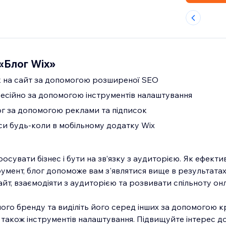
«Блог Wix»
к на сайт за допомогою розширеної SEO
есійно за допомогою інструментів налаштування
г за допомогою реклами та підписок
си будь-коли в мобільному додатку Wix
росувати бізнес і бути на зв’язку з аудиторією. Як ефект
умент, блог допоможе вам з'являтися вище в результатах
айт, взаємодіяти з аудиторією та розвивати спільноту он
шого бренду та виділіть його серед інших за допомогою к
а також інструментів налаштування. Підвищуйте інтерес д