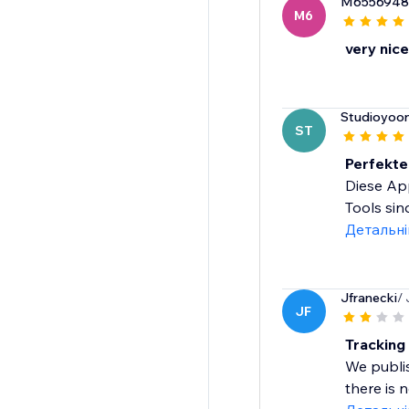
M6556948
M6
very nice
Studioyoo
ST
Perfekte
Diese App
Tools sin
Детальн
Jfranecki
/
JF
Trackin
We publis
there is 