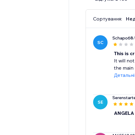
Сортування:
Нед
Schapo68
SC
This is c
It will n
the main 
Детальн
Serenstart
SE
ANGELA 