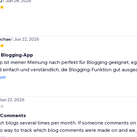
2
/ Jun 28, 2026
nchae
/ Jun 22, 2026
 Blogging-App
 ist meiner Meinung nach perfekt für Blogging geeignet, ega
d einfach und verständlich, die Blogging-Funktion gut ausgear
іше
 Jun 22, 2026
g Comments
h blogs several times per month. If someone comments on th
no way to track which blog comments were made on and we..