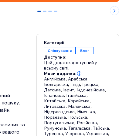
0
1
2
3
Категорії
Спілкування
Блог
Доступно:
Цей додаток доступний у
всьому світі.
Мови додатка:
Англійська
,
Арабська
,
Болгарська
,
Гінді
,
Грецька
,
Датська
,
Іврит
,
Індонезійська
,
ивний
Іспанська
,
Італійська
,
Китайська
,
Корейська
,
 пошуку,
Литовська
,
Малайська
,
лайн.
Нідерландська
,
Німецька
,
Норвезька
,
Польська
,
Португальська
,
Російська
,
расивих та
Румунська
,
Тагальська
,
Тайська
,
о вашого
Турецька
,
Угорська
,
Українська
,