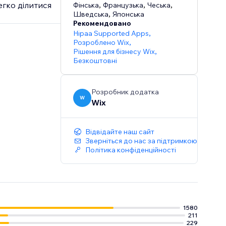
егко ділитися
Фінська
,
Французька
,
Чеська
,
Шведська
,
Японська
Рекомендовано
Hipaa Supported Apps
,
Розроблено Wix
,
Рішення для бізнесу Wix
,
Безкоштовні
Розробник додатка
W
Wix
Відвідайте наш сайт
Зверніться до нас за підтримкою
Політика конфіденційності
1580
211
229