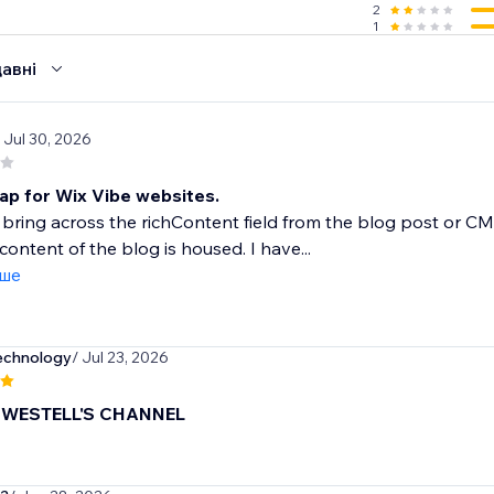
2
1
авні
/ Jul 30, 2026
rap for Wix Vibe websites.
ot bring across the richContent field from the blog post or CM
content of the blog is housed. I have...
іше
echnology
/ Jul 23, 2026
WESTELL'S CHANNEL