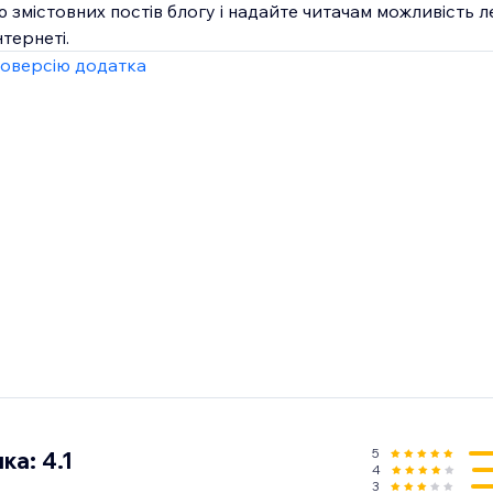
 змістовних постів блогу і надайте читачам можливість л
тернеті.
оверсію додатка
5
ка: 4.1
4
3