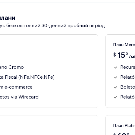
плани
ує безкоштовний 30‑денний пробний період
План Merc
15
0
$
/мі
lano Cromo
Recurs
a Fiscal (NFe,NFCe,NFe)
Relató
om e-commerce
Boleto
etos via Wirecard
Relató
План Plati
0