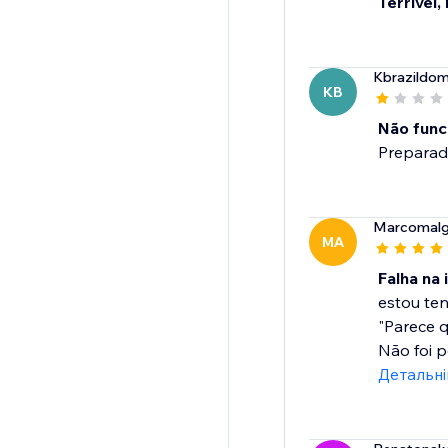
Terrível,
Kbrazildom
KB
Não func
Preparado
Marcomalg
MA
Falha na 
estou te
"Parece q
Não foi po
Детальн