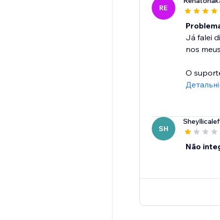
Renatona
RE
Problema
Já falei
nos meus
O suporte
Детальн
Sheyllicalef
SH
Não inte