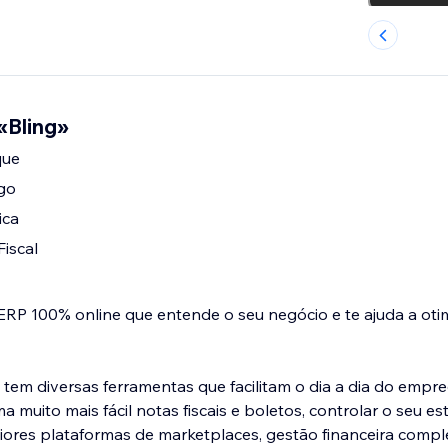
«Bling»
que
go
ica
iscal
ERP 100% online que entende o seu negócio e te ajuda a oti
 tem diversas ferramentas que facilitam o dia a dia do empr
l notas fiscais e boletos, controlar o seu estoque, possui
ores plataformas de marketplaces, gestão financeira compl