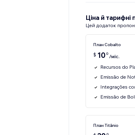
Ціна й тарифні 
Цей додаток пропон
План Cobalto
10
0
$
/міс.
Recursos do P
Emissão de Not
Integrações c
Emissão de Bol
План Titânio
0