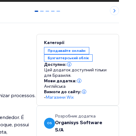
0
1
2
3
4
Категорії
Продавайте онлайн
Бухгалтерський облік
Доступно:
Цей додаток доступний тільки
для Бразилія.
Мови додатка:
Англійська
Вимоги до сайту:
mizar processos.
-
Магазини Wix
Розробник додатка
eendedor. É
Organisys Software
OS
S/A
eta,