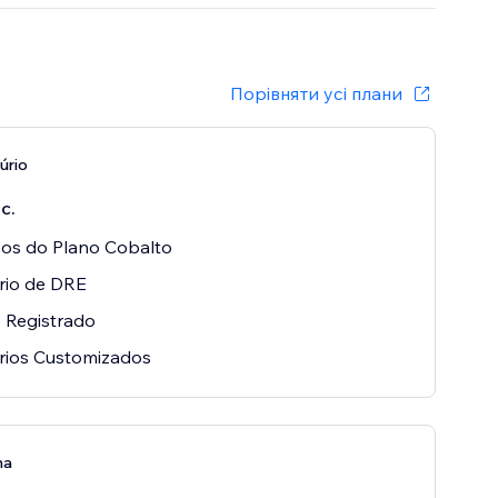
Порівняти усі плани
úrio
с.
os do Plano Cobalto
rio de DRE
 Registrado
rios Customizados
na