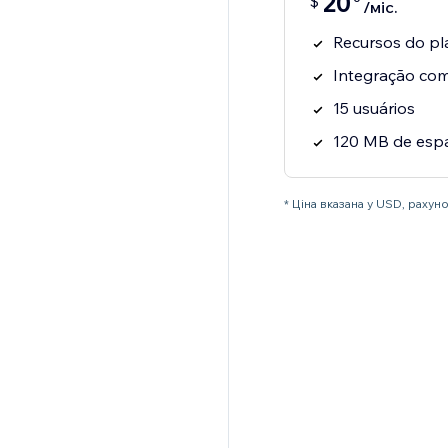
20
$
/міс.
Recursos do pl
Integração co
15 usuários
120 MB de esp
* Ціна вказана у USD, раху