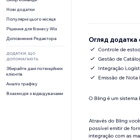
Відео
Конверсія
Шаблони сторінок
Рішення для складів
Опитування
Нові додатки
PDF
Ефекти зображення
Дропшипінг
Чат
Обмін файлами
Популярні цього місяця
Кнопки та меню
Тарифні плани й підписки
Коментарі
Новини
Банери та бейджі
Краудфандинг
Рішення для бізнесу Wix
Телефон
Контент‑послуги
Калькулятори
Їжа та напої
Спільнота
Огляд додатка 
Доповнення Редактора
Ефекти для тексту
Пошук
Відгуки
Controle de esto
ДОДАТКИ, ЩО
Погода
CRM
Gestão de Catálo
ДОПОМАГАЮТЬ
Графіки й таблиці
Integração Logíst
Збирайте дані потенційних 
клієнтів
Emissão de Nota F
Аналіз трафіку
Взаємодія з відвідувачами
O Bling é um sistema 
Através do Bling você
possível emitir de forma muito mais fáci
integração com as mai