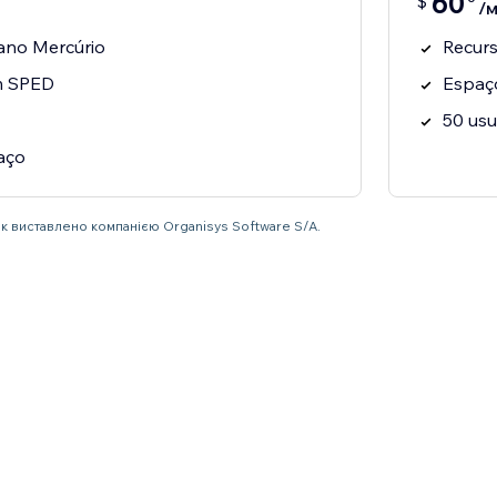
60
$
/м
ano Mercúrio
Recurs
m SPED
Espaç
50 usu
aço
нок виставлено компанією Organisys Software S/A.