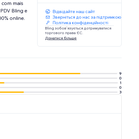
a com mais
 PDV Bling e
Відвідайте наш сайт
Зверніться до нас за підтримкою
00% online.
Політика конфіденційності
Bling зобов’язується дотримуватися
торгового права ЄС.
Дізнатися більше
9
0
1
0
3