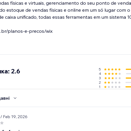
as físicas e virtuais, gerenciamento do seu ponto de vend
ando estoque de vendas físicas e online em um só lugar com o
 caixa unificado, todas essas ferramentas em um sistema 1
.br/planos-e-precos/wix
5
ка: 2.6
4
3
2
1
авні
1
/ Feb 19, 2026