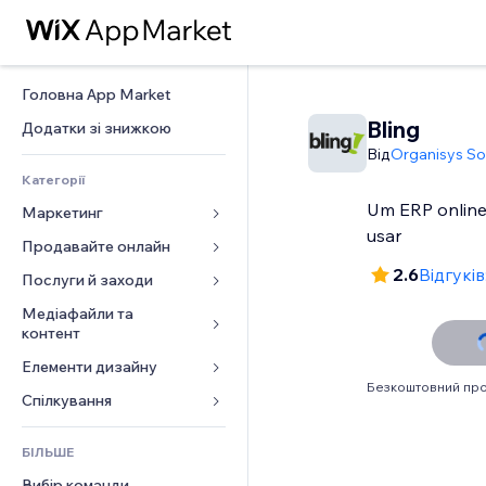
Головна App Market
Bling
Додатки зі знижкою
Від
Organisys So
Категорії
Um ERP online e
Маркетинг
usar
Продавайте онлайн
Реклама
2.6
Відгуків
Мобільний
Послуги й заходи
Додатки для магазинів
Аналітика
Надсилання та доставка
Медіафайли та 
Готелі
контент
Соцмережі
Кнопки продажу
Заходи
Елементи дизайну
Галерея
SEO
Онлайн‑курси
Ресторани
Безкоштовний про
Музика
Залучення
Карти й навігація
Спілкування 
Друк на замовлення
Нерухомість
Подкасти
Розміщення сайту
Конфіденційність і безпека
Бухгалтерський облік
Форми
Запис на послуги
БІЛЬШЕ
Фотографія
Ел. пошта
Годинник
Купони й лояльність
Блог
Вибір команди