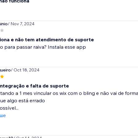
 não funciona
inio
/ Nov 7, 2024
iona e não tem atendimento de suporte
 para passar raiva? Instala esse app
ueiro
/ Oct 18, 2024
integração e falta de suporte
ntando a 1 mes vincular os wix com o bling e não vai de f
ue algo está errado
ssível...
іше