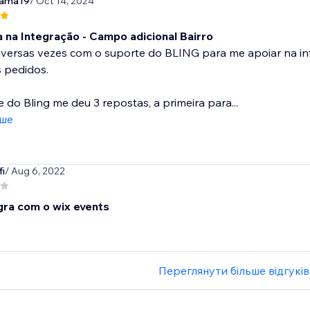
kama19
/ Oct 14, 2024
 na Integração - Campo adicional Bairro
 diversas vezes com o suporte do BLING para me apoiar na
 pedidos.
 do Bling me deu 3 repostas, a primeira para...
іше
fi
/ Aug 6, 2022
gra com o wix events
Переглянути більше відгуків