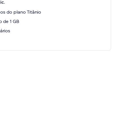
іс.
os do plano Titânio
o de 1 GB
ários