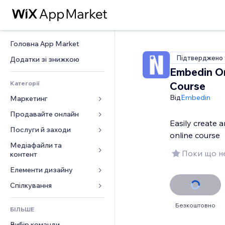
Головна App Market
Підтверджено 
Додатки зі знижкою
Embedin On
Категорії
Course
Від
Embedin
Маркетинг
Продавайте онлайн
Реклама
Easily create 
Мобільний
Послуги й заходи
Додатки для магазинів
online course
Аналітика
Надсилання та доставка
Медіафайли та 
Готелі
Поки що не
контент
Соцмережі
Кнопки продажу
Заходи
Елементи дизайну
Галерея
SEO
Онлайн‑курси
Ресторани
Музика
Залучення
Карти й навігація
Спілкування 
Друк на замовлення
Нерухомість
Подкасти
Розміщення сайту
Конфіденційність і безпека
Бухгалтерський облік
Форми
Запис на послуги
Безкоштовно
БІЛЬШЕ
Фотографія
Ел. пошта
Годинник
Купони й лояльність
Блог
Вибір команди