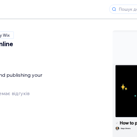
у Wix
line
and publishing your
має відгуків