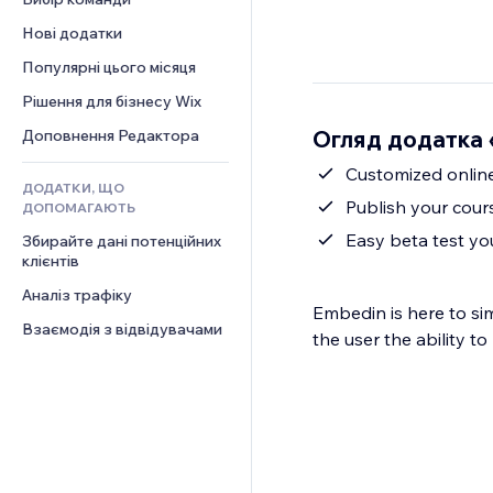
Відео
Конверсія
Шаблони сторінок
Рішення для складів
Опитування
Нові додатки
PDF
Ефекти зображення
Дропшипінг
Чат
Обмін файлами
Популярні цього місяця
Кнопки та меню
Тарифні плани й підписки
Коментарі
Новини
Банери та бейджі
Краудфандинг
Рішення для бізнесу Wix
Телефон
Контент‑послуги
Калькулятори
Їжа та напої
Спільнота
Огляд додатка 
Доповнення Редактора
Ефекти для тексту
Пошук
Відгуки
Customized onlin
ДОДАТКИ, ЩО
Погода
CRM
Publish your cour
ДОПОМАГАЮТЬ
Графіки й таблиці
Easy beta test y
Збирайте дані потенційних 
клієнтів
Аналіз трафіку
Embedin is here to si
Взаємодія з відвідувачами
the user the ability t