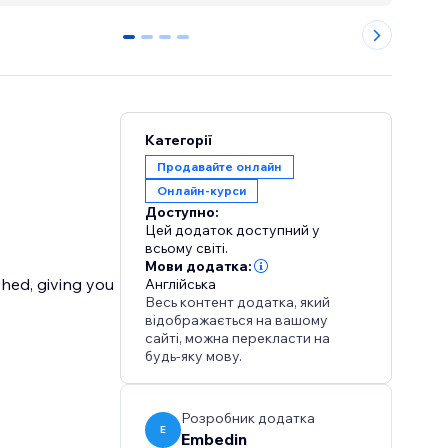
0
1
2
3
Категорії
Продавайте онлайн
Онлайн‑курси
Доступно:
Цей додаток доступний у
всьому світі.
Мови додатка:
shed, giving you
Англійська
Весь контент додатка, який
відображається на вашому
сайті, можна перекласти на
будь-яку мову.
Розробник додатка
E
Embedin