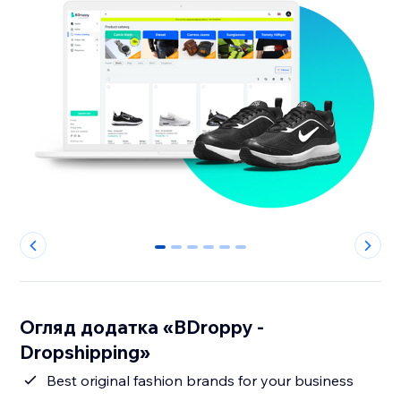
0
1
2
3
4
5
Огляд додатка «BDroppy -
Dropshipping»
Best original fashion brands for your business