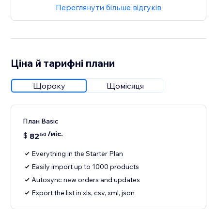
Переглянути більше відгуків
Ціна й тарифні плани
Щороку
Щомісяця
План Basic
/міс.
$
82
50
Everything in the Starter Plan
Easily import up to 1000 products
Autosync new orders and updates
Export the list in xls, csv, xml, json