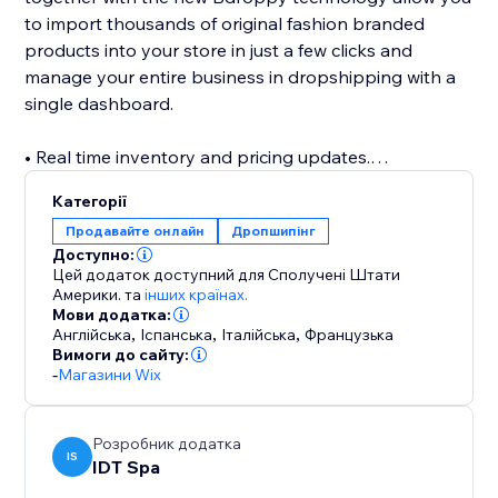
to import thousands of original fashion branded
products into your store in just a few clicks and
manage your entire business in dropshipping with a
single dashboard.
• Real time inventory and pricing updates.
Up-to-date catalog with designer fashion brands:
Категорії
thousands of original branded fashion products
Продавайте онлайн
Дропшипінг
available for your shop, in one click.
Доступно:
Цей додаток доступний для Сполучені Штати
• Fast shipments
Америки.
та
інших країнах.
Мови додатка:
Through Bdroppy you can ship your orders directly
Англійська
,
Іспанська
,
Італійська
,
Французька
to your customers in over 50 countries within a few
Вимоги до сайту:
days. Safe shipping from Italy
-
Магазини Wix
• Detailed product catalog data
Розробник додатка
All product sheets are described in detail
IS
IDT Spa