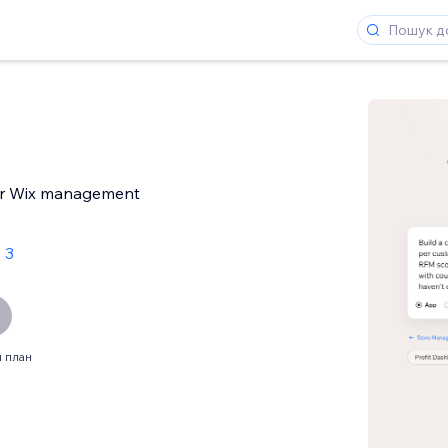
ur Wix management
 3
 план