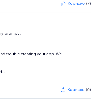
Корисно
(7)
my prompt...
 had trouble creating your app. We
...
Корисно
(6)