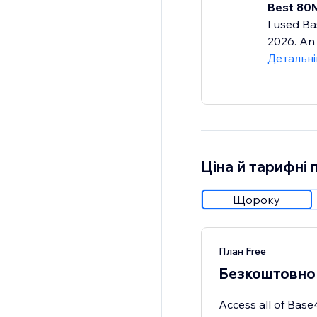
Best 80M
I used Ba
2026. An 
Детальн
Ціна й тарифні 
Щороку
План Free
Безкоштовно
Access all of Base