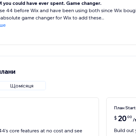
 you could have ever spent. Game changer.
se 44 before Wix and have been using both since Wix bought
absolute game changer for Wix to add these...
іше
плани
Щомісяця
План Start
20
00
$
/
Build out 
44’s core features at no cost and see