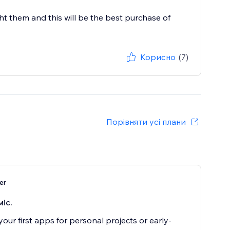
 them and this will be the best purchase of
Корисно
(7)
Порівняти усі плани
er
міс.
your first apps for personal projects or early-