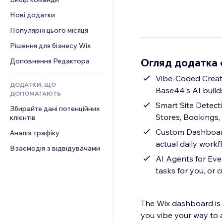
Відео
Конверсія
Шаблони сторінок
Рішення для складів
Опитування
Нові додатки
PDF
Ефекти зображення
Дропшипінг
Чат
Обмін файлами
Популярні цього місяця
Кнопки та меню
Тарифні плани й підписки
Коментарі
Новини
Банери та бейджі
Краудфандинг
Рішення для бізнесу Wix
Телефон
Контент‑послуги
Калькулятори
Їжа та напої
Спільнота
Огляд додатка
Доповнення Редактора
Ефекти для тексту
Пошук
Відгуки
Vibe-Coded Creat
ДОДАТКИ, ЩО
Погода
CRM
Base44's AI build
ДОПОМАГАЮТЬ
Графіки й таблиці
Smart Site Detect
Збирайте дані потенційних 
Stores, Bookings,
клієнтів
Custom Dashboards
Аналіз трафіку
actual daily workf
Взаємодія з відвідувачами
AI Agents for Eve
tasks for you, or
The Wix dashboard is b
you vibe your way to a management setup tha