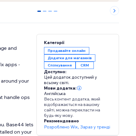
0
1
2
3
Категорії
age and
Продавайте онлайн
Додатки для магазинів
ix apps -
Спілкування
CRM
Доступно:
Цей додаток доступний у
t around your
всьому світі.
Мови додатка:
Англійська
at handle ops
Весь контент додатка, який
відображається на вашому
сайті, можна перекласти на
будь-яку мову.
Рекомендовано
ou. Base44 lets
Розроблено Wix
,
Зараз у тренді