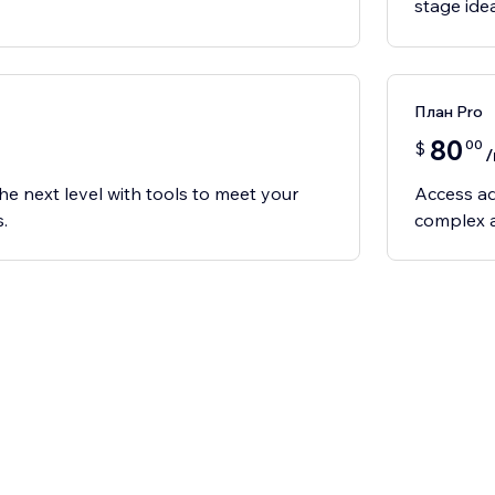
stage ide
План Pro
80
00
$
/
he next level with tools to meet your
Access ad
.
complex a