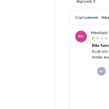
Відгуків: 3
Сортування:
Нед
P0nt03x3
/
P0
Não func
Eu ja uso
então aca
BA