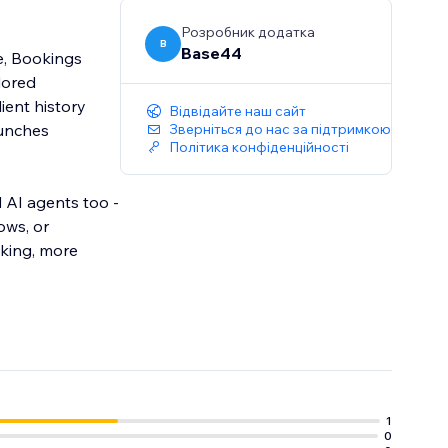
Розробник додатка
B
Base44
e, Bookings
lored
ient history
Відвідайте наш сайт
aunches
Зверніться до нас за підтримкою
Політика конфіденційності
 AI agents too -
ows, or
cking, more
1
0