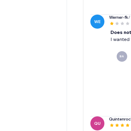
Werner-fk
/
WE
Does not
I wanted 
BA
Quintenroc
QU