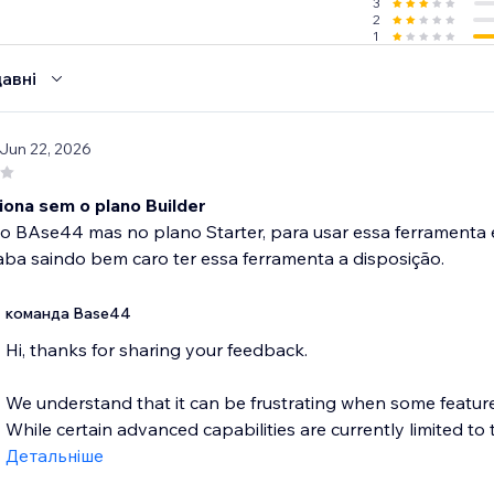
3
2
1
авні
 Jun 22, 2026
iona sem o plano Builder
 o BAse44 mas no plano Starter, para usar essa ferramenta e 
ba saindo bem caro ter essa ferramenta a disposição.
команда Base44
Hi, thanks for sharing your feedback.
We understand that it can be frustrating when some features
While certain advanced capabilities are currently limited to t
Детальніше