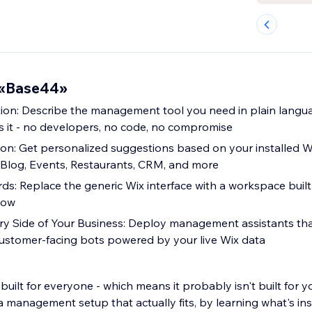
 «Base44»
ion: Describe the management tool you need in plain langu
s it - no developers, no code, no compromise
ion: Get personalized suggestions based on your installed W
 Blog, Events, Restaurants, CRM, and more
: Replace the generic Wix interface with a workspace buil
low
ry Side of Your Business: Deploy management assistants th
 customer-facing bots powered by your live Wix data
uilt for everyone - which means it probably isn't built for y
t actually fits, by learning what's installed on your