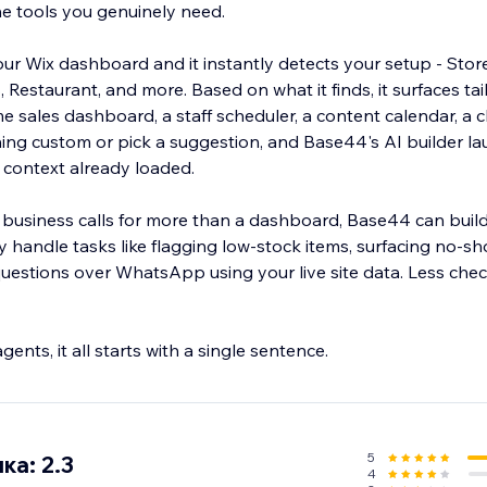
he tools you genuinely need.
 Wix dashboard and it instantly detects your setup - Stor
, Restaurant, and more. Based on what it finds, it surfaces tai
me sales dashboard, a staff scheduler, a content calendar, a cl
ing custom or pick a suggestion, and Base44's AI builder l
 context already loaded.
usiness calls for more than a dashboard, Base44 can build
ly handle tasks like flagging low-stock items, surfacing no-sh
estions over WhatsApp using your live site data. Less che
nts, it all starts with a single sentence.
5
ка: 2.3
4