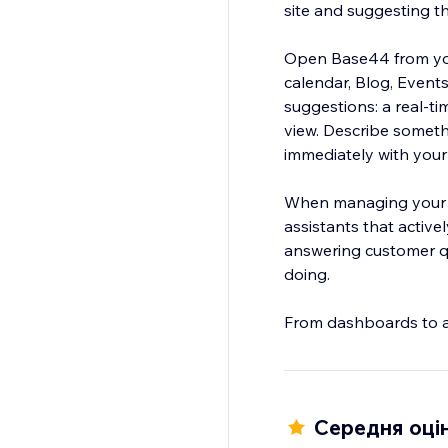
site and suggesting t
Open Base44 from your
calendar, Blog, Events
suggestions: a real-ti
view. Describe someth
immediately with your
When managing your b
assistants that active
answering customer qu
doing.
From dashboards to age
Середня оцін