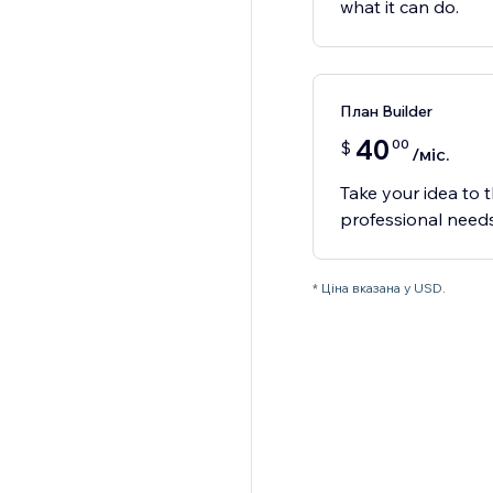
what it can do.
План Builder
40
00
$
/міс.
Take your idea to t
professional needs
* Ціна вказана у USD.