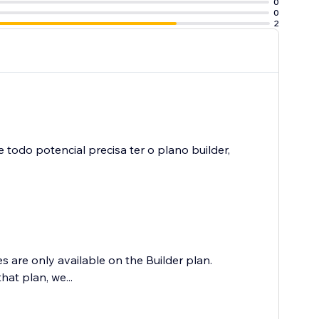
0
0
2
todo potencial precisa ter o plano builder,
 are only available on the Builder plan.
hat plan, we...