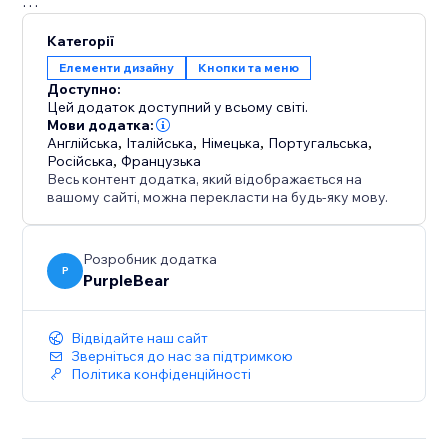
Додаток Back to Top є ідеальним рішенням для
Категорії
торговців, які надають перевагу дизайну, який
Елементи дизайну
Кнопки та меню
сприяє зручній навігації. Він покращує досвід
Доступно:
покупок, пропонуючи клієнтам простий спосіб
Цей додаток доступний у всьому світі.
повернутися на верхню частину сторінок з
Мови додатка:
Англійська
,
Італійська
,
Німецька
,
Португальська
,
великою кількістю вмісту. За допомогою
Російська
,
Французька
налаштованого макету, піктограми та параметрів
Весь контент додатка, який відображається на
відображення, Back to Top надає персоналізований
вашому сайті, можна перекласти на будь-яку мову.
досвід, який гармоніює з унікальним стилем
вашого магазину, всі це підвищуючи взаємодію та
Розробник додатка
конверсію.
P
PurpleBear
Відвідайте наш сайт
Зверніться до нас за підтримкою
Політика конфіденційності