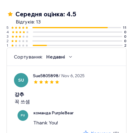
Середня оцінка: 4.5
Відгуків: 13
5
11
4
0
3
0
2
0
1
2
Сортування:
Недавні
Sue5805898
/ Nov 6, 2025
SU
강추
꼭 쓰셈
команда PurpleBear
PU
Thank You!