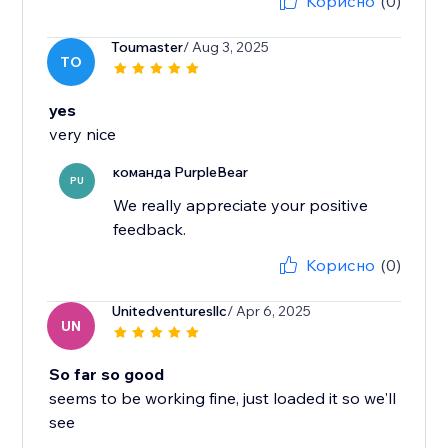
Корисно
(0)
Toumaster
/ Aug 3, 2025
TO
yes
very nice
команда PurpleBear
PU
We really appreciate your positive
feedback.
Корисно
(0)
Unitedventuresllc
/ Apr 6, 2025
UN
So far so good
seems to be working fine, just loaded it so we'll
see