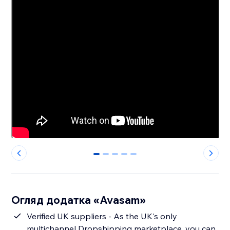
0
1
2
3
4
Огляд додатка «Avasam»
Verified UK suppliers - As the UK's only
multichannel Dropshipping marketplace, you can