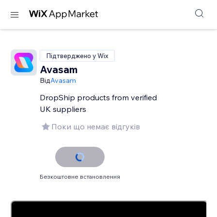
Підтверджено у Wix
Avasam
Від
Avasam
DropShip products from verified
UK suppliers
Поки що немає відгуків
Безкоштовне встановлення