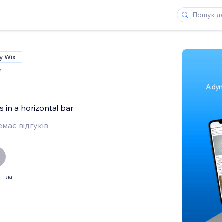
у Wix
r
s in a horizontal bar
має відгуків
 план