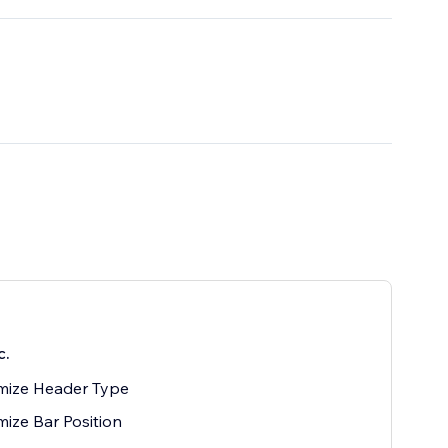
, and elevate
с.
mize Header Type
ize Bar Position