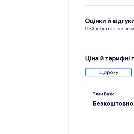
Pro version unlocks a
• Filter by header lev
• More flexible bar po
Оцінки й відгук
• Custom link display l
Цей додаток ще не м
• Enhanced styling op
Setup is simple – no 
your site's navigation 
Ціна й тарифні 
Щороку
План Basic
Безкоштовно