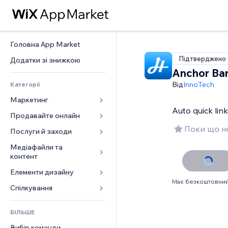
Головна App Market
Підтверджено 
Додатки зі знижкою
Anchor Ba
Від
InnoTech
Категорії
Маркетинг
Auto quick link
Продавайте онлайн
Реклама
Поки що не
Мобільний
Послуги й заходи
Додатки для магазинів
Аналітика
Надсилання та доставка
Медіафайли та 
Готелі
контент
Соцмережі
Кнопки продажу
Заходи
Елементи дизайну
Галерея
SEO
Онлайн‑курси
Ресторани
Має безкоштовний
Музика
Залучення
Карти й навігація
Спілкування 
Друк на замовлення
Нерухомість
Подкасти
Розміщення сайту
Конфіденційність і безпека
Бухгалтерський облік
Форми
Запис на послуги
БІЛЬШЕ
Фотографія
Ел. пошта
Годинник
Купони й лояльність
Блог
Вибір команди