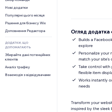
Відео
Конверсія
Шаблони сторінок
Рішення для складів
Опитування
Нові додатки
PDF
Ефекти зображення
Дропшипінг
Чат
Обмін файлами
Популярні цього місяця
Кнопки та меню
Тарифні плани й підписки
Коментарі
Новини
Банери та бейджі
Краудфандинг
Рішення для бізнесу Wix
Телефон
Контент‑послуги
Калькулятори
Їжа та напої
Спільнота
Огляд додатка 
Доповнення Редактора
Ефекти для тексту
Пошук
Відгуки
Builds a Facebook
ДОДАТКИ, ЩО
Погода
CRM
explore
ДОПОМАГАЮТЬ
Графіки й таблиці
Personalize your 
Збирайте дані потенційних 
match your site's 
клієнтів
Take control with 
Аналіз трафіку
flexible item displ
Взаємодія з відвідувачами
Works instantly o
needs
Transform your websit
inspired by the sleek