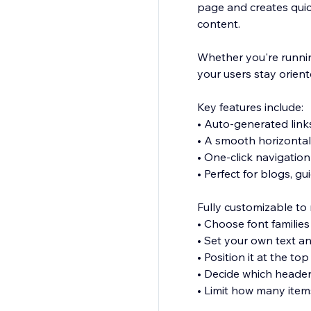
page and creates quick
content.
Whether you're runnin
your users stay orien
Key features include:
• Auto-generated links
• A smooth horizontal 
• One-click navigation
• Perfect for blogs, gu
Fully customizable to 
• Choose font families
• Set your own text a
• Position it at the t
• Decide which header 
• Limit how many ite