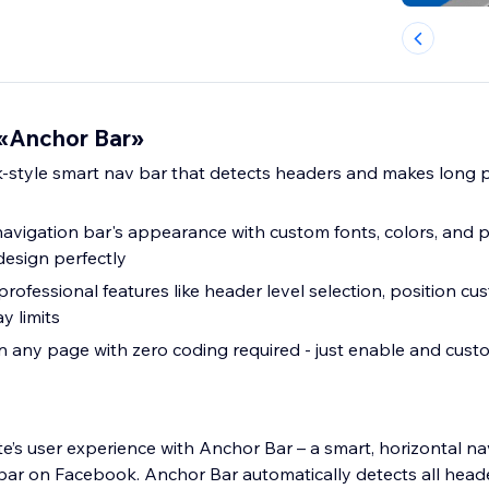
«Anchor Bar»
-style smart nav bar that detects headers and makes long 
navigation bar's appearance with custom fonts, colors, and p
design perfectly
professional features like header level selection, position cu
ay limits
n any page with zero coding required - just enable and cust
e’s user experience with Anchor Bar – a smart, horizontal na
 bar on Facebook. Anchor Bar automatically detects all head