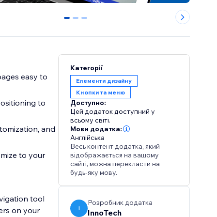
0
1
2
Категорії
pages easy to
Елементи дизайну
Кнопки та меню
ositioning to
Доступно:
Цей додаток доступний у
всьому світі.
stomization, and
Мови додатка:
Англійська
Весь контент додатка, який
omize to your
відображається на вашому
сайті, можна перекласти на
будь-яку мову.
vigation tool
Розробник додатка
I
ers on your
InnoTech