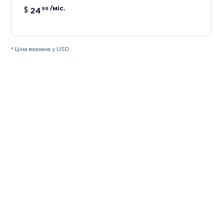
/міс.
$
24
99
* Ціна вказана у USD.