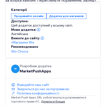
за кілька хвилин. Перегляньте порівняння, залиште
найкраще та одразу публікуйте зображення у
Категорії
своїх списках — без завантажень чи навичок
Продавайте онлайн
Додатки для магазинів
дизайну.
Доступно:
AI Product Images забезпечує професійні візуали,
Цей додаток доступний у всьому світі.
більше довіри та вищу конверсію — усе завдяки AI.
Мови додатка:
Англійська
Вимоги до сайту:
-
Магазини Wix
Рекомендовано
Wix Choice
Розробник додатка
M
MarketPushApps
Відвідайте наш сайт
Зверніться до нас за підтримкою
Політика конфіденційності
Market Push Apps SRL зобов’язується дотримуватися
торгового права ЄС.
Дізнатися більше