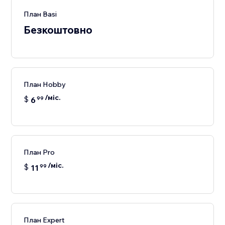
План Basi
Безкоштовно
План Hobby
/міс.
$
6
99
План Pro
/міс.
$
11
99
План Expert