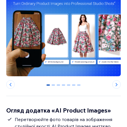
0
1
2
3
4
5
6
Огляд додатка «AI Product Images»
Перетворюйте фото товарів на зображення
студійної якості: AI Product Images миттєво