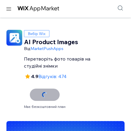
Вибір Wix
AI Product Images
Від
MarketPushApps
Перетворіть фото товарів на
студійні знімки
4.9
Відгуків: 474
Має безкоштовний план