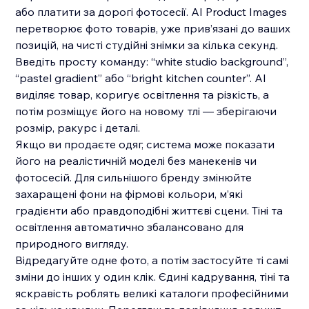
або платити за дорогі фотосесії. AI Product Images
перетворює фото товарів, уже прив’язані до ваших
позицій, на чисті студійні знімки за кілька секунд.
Введіть просту команду: “white studio background”,
“pastel gradient” або “bright kitchen counter”. AI
виділяє товар, коригує освітлення та різкість, а
потім розміщує його на новому тлі — зберігаючи
розмір, ракурс і деталі.
Якщо ви продаєте одяг, система може показати
його на реалістичній моделі без манекенів чи
фотосесій. Для сильнішого бренду змінюйте
захаращені фони на фірмові кольори, м’які
градієнти або правдоподібні життєві сцени. Тіні та
освітлення автоматично збалансовано для
природного вигляду.
Відредагуйте одне фото, а потім застосуйте ті самі
зміни до інших у один клік. Єдині кадрування, тіні та
яскравість роблять великі каталоги професійними