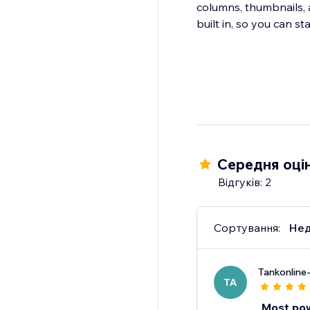
columns, thumbnails, 
built in, so you can sta
Середня оцін
Відгуків: 2
Сортування:
Нед
Tankonline
TA
Most pow