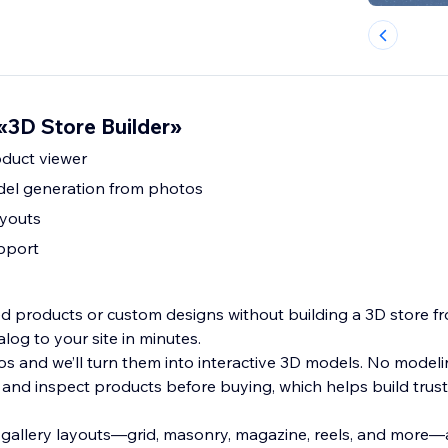
3D Store Builder»
oduct viewer
el generation from photos
ayouts
pport
ed products or custom designs without building a 3D store f
og to your site in minutes.
 and we’ll turn them into interactive 3D models. No modelin
and inspect products before buying, which helps build trus
gallery layouts—grid, masonry, magazine, reels, and more—