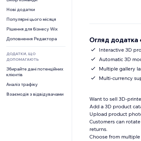
Відео
Конверсія
Шаблони сторінок
Рішення для складів
Опитування
Нові додатки
PDF
Ефекти зображення
Дропшипінг
Чат
Обмін файлами
Популярні цього місяця
Кнопки та меню
Тарифні плани й підписки
Коментарі
Новини
Банери та бейджі
Краудфандинг
Рішення для бізнесу Wix
Телефон
Контент‑послуги
Калькулятори
Їжа та напої
Спільнота
Огляд додатка «
Доповнення Редактора
Ефекти для тексту
Пошук
Відгуки
Interactive 3D pr
ДОДАТКИ, ЩО
Погода
CRM
Automatic 3D mod
ДОПОМАГАЮТЬ
Графіки й таблиці
Multiple gallery l
Збирайте дані потенційних 
клієнтів
Multi-currency su
Аналіз трафіку
Взаємодія з відвідувачами
Want to sell 3D-print
Add a 3D product catal
Upload product photos
Customers can rotate 
returns.
Choose from multiple 