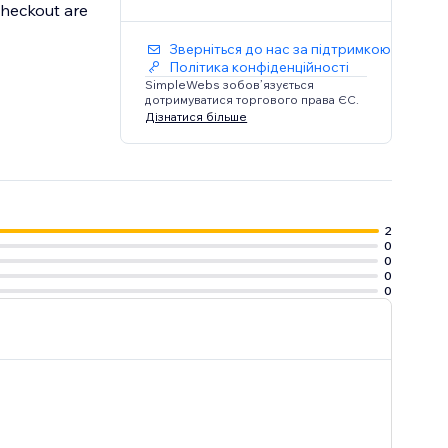
checkout are
Зверніться до нас за підтримкою
Політика конфіденційності
SimpleWebs зобов’язується
дотримуватися торгового права ЄС.
Дізнатися більше
2
0
0
0
0