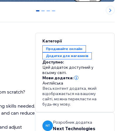
0
1
2
3
Категорії
Продавайте онлайн
Додатки для магазинів
Доступно:
Цей додаток доступний у
всьому світі.
Мови додатка:
Англійська
Весь контент додатка, який
rom scratch?
відображається на вашому
сайті, можна перекласти на
будь-яку мову.
g skills needed.
t and can reduce
Розробник додатка
NT
and adjust
Next Technologies