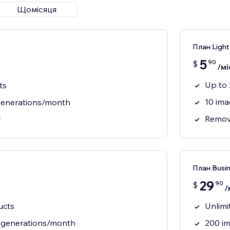
Щомісяця
План Light
5
90
$
/мі
Up to 
ts
10 im
generations/month
Remov
r
План Busin
29
90
$
/
ucts
Unlimi
 generations/month
200 i