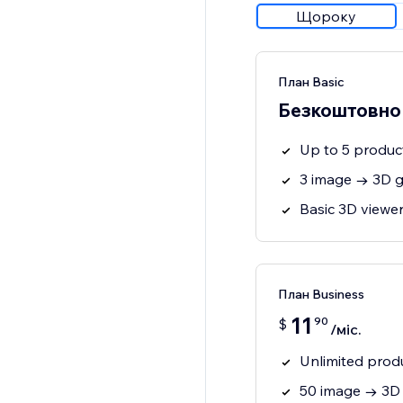
Щороку
План Basic
Безкоштовно
Up to 5 produc
3 image → 3D 
Basic 3D viewe
План Business
11
90
$
/міс.
Unlimited prod
50 image → 3D