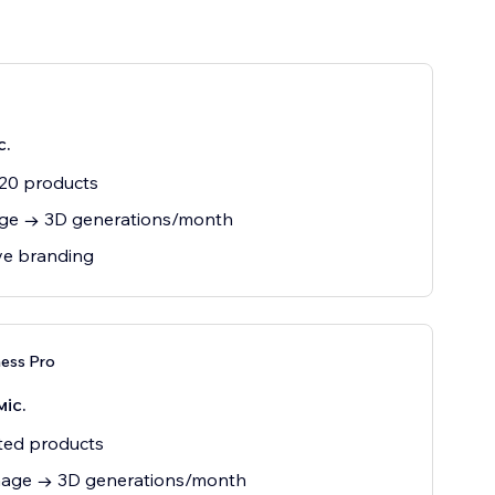
с.
20 products
age → 3D generations/month
e branding
ess Pro
міс.
ted products
mage → 3D generations/month