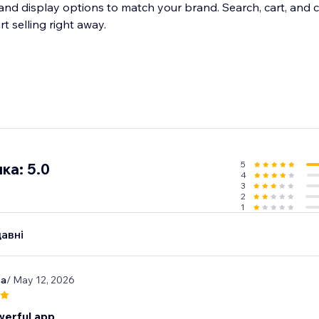
and display options to match your brand. Search, cart, and 
rt selling right away.
5
ка: 5.0
4
3
2
1
авні
-a
/ May 12, 2026
erful app