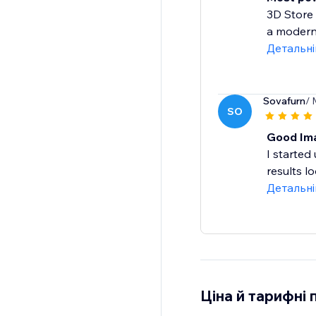
3D Store 
a modern,
Детальн
Sovafurn
/ 
SO
Good Ima
I started
results l
Детальн
Ціна й тарифні 