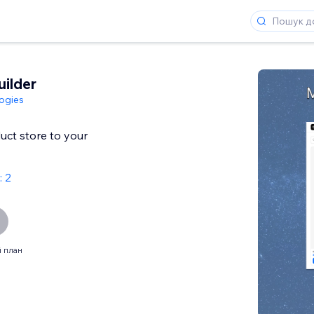
uilder
ogies
ct store to your
: 2
 план