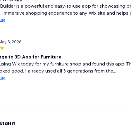
Builder is a powerful and easy-to-use app for showcasing pr
 immersive shopping experience to any Wix site and helps p
іше
May 3, 2026
ge to 3D App for Furniture
 using Wix today for my furniture shop and found this app. 
ooked good. I already used all 3 generations from the...
іше
плани