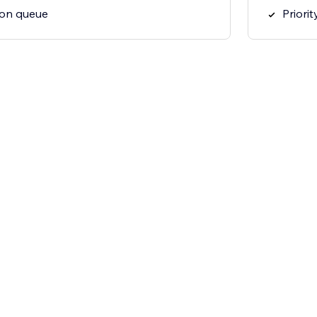
ion queue
Priori