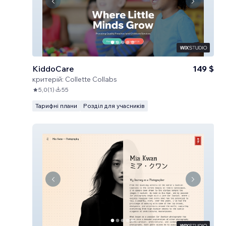
KiddoCare
149 $
критерій:
Collette Collabs
5,0
(
1
)
55
Тарифні плани
Розділ для учасників