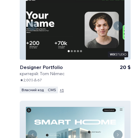
Designer Portfolio
20 $
критерій:
Tom Němec
2,0
(
1
)
67
Власний код
CMS
+
1