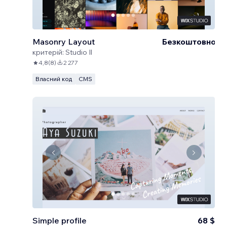
Masonry Layout
Безкоштовно
критерій:
Studio Il
4,8
(
8
)
2 277
Власний код
CMS
Simple profile
68 $