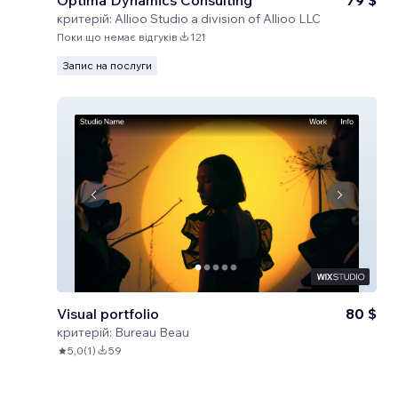
Optima Dynamics Consulting
79 $
критерій:
Allioo Studio a division of Allioo LLC
Поки що немає відгуків
121
Запис на послуги
Visual portfolio
80 $
критерій:
Bureau Beau
5,0
(
1
)
59