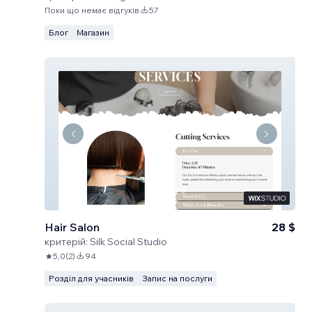
Поки що немає відгуків
57
Блог
Магазин
Hair Salon
28 $
критерій:
Silk Social Studio
5,0
(
2
)
94
Розділ для учасників
Запис на послуги