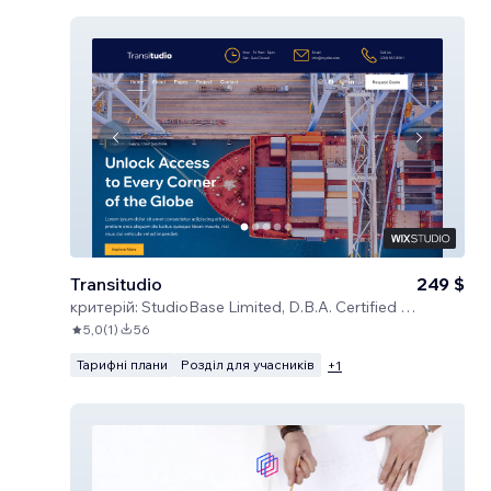
Transitudio
249 $
критерій:
StudioBase Limited, D.B.A. Certified Code
5,0
(
1
)
56
Тарифні плани
Розділ для учасників
+
1