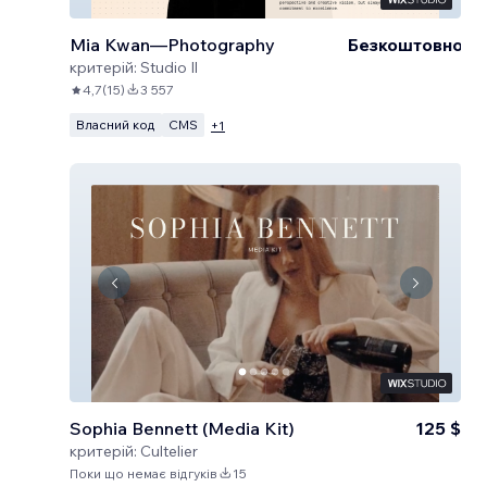
Mia Kwan—Photography
Безкоштовно
критерій:
Studio Il
4,7
(
15
)
3 557
Власний код
CMS
+
1
Sophia Bennett (Media Kit)
125 $
критерій:
Cultelier
Поки що немає відгуків
15