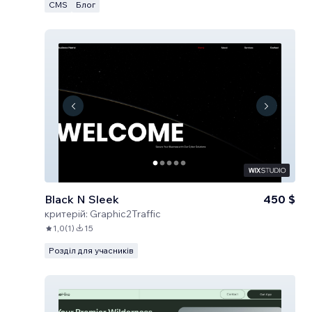
CMS
Блог
Black N Sleek
450 $
критерій:
Graphic2Traffic
1,0
(
1
)
15
Розділ для учасників