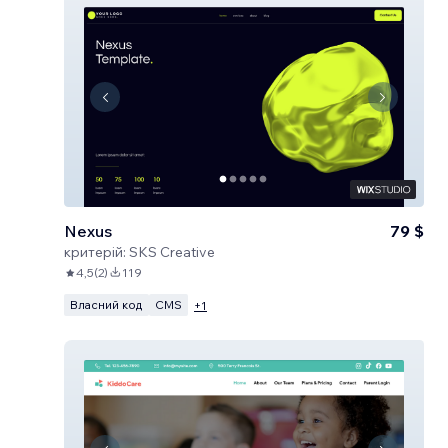
Nexus
79 $
критерій:
SKS Creative
4,5
(
2
)
119
Власний код
CMS
+
1