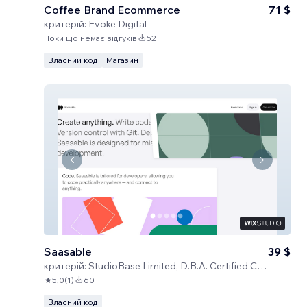
Coffee Brand Ecommerce
71 $
критерій:
Evoke Digital
Поки що немає відгуків
52
Власний код
Магазин
Saasable
39 $
критерій:
StudioBase Limited, D.B.A. Certified Code
5,0
(
1
)
60
Власний код