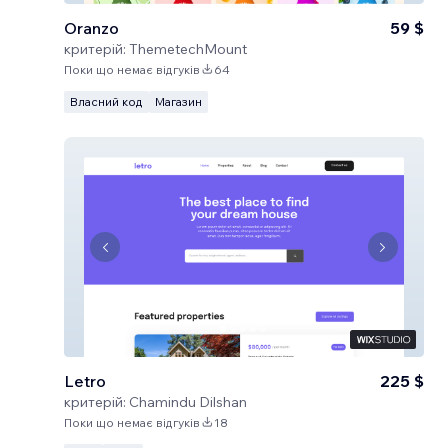
Oranzo
59 $
критерій:
ThemetechMount
Поки що немає відгуків
64
Власний код
Магазин
Letro
225 $
критерій:
Chamindu Dilshan
Поки що немає відгуків
18