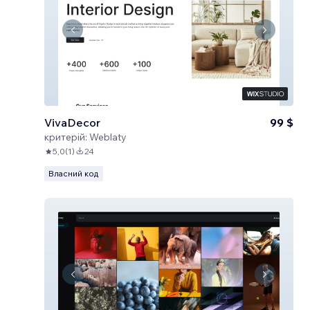
VivaDecor
99 $
критерій:
Weblaty
5,0
(
1
)
24
Власний код