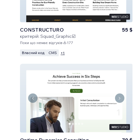
CONSTRUCTURO
55 $
критерій:
Squad_Graphic☑️
Поки що немає відгуків
177
Власний код
CMS
+
1