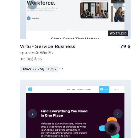
Virtu - Service Business
79 $
критерій:
Wix Fix
5,0
(
2
)
55
Власний код
CMS
+
1