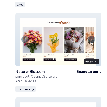
CMS
Nature-Blossom
Безкоштовно
критерій:
Qscript Software
5,0
(
18
)
372
Власний код