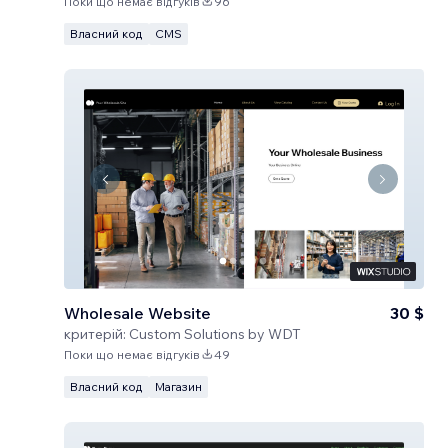
Поки що немає відгуків
96
Власний код
CMS
Wholesale Website
30 $
критерій:
Custom Solutions by WDT
Поки що немає відгуків
49
Власний код
Магазин