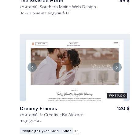
The Seaside Hotel
49 $
критерій:
Southern Maine Web Design
Поки що немає відгуків
17
Dreamy Frames
120 $
критерій:
✨ Creative By Alexa ✨
2,0
(
2
)
47
Розділ для учасників
Блог
+
1