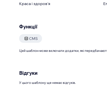
Краса і здоров'я
En
Функції
CMS
Цей шаблон може включати додатки, які передбачають
Відгуки
У цього шаблону ще немає відгуків.