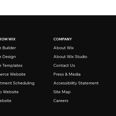
ROM WIX
COMPANY
 Builder
About Wix
e Design
About Wix Studio
e Templates
Contact Us
rce Website
Press & Media
tment Scheduling
Accessibility Statement
io Website
Site Map
ebsite
Careers