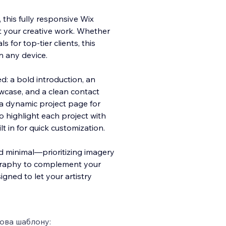
 this fully responsive Wix
ht your creative work. Whether
s for top-tier clients, this
n any d
evice.
: a bold introduction, an
owcase, and a clean contact
 a dynamic project page for
to highlight each project with
t in for quick customization.
nd minimal—prioritizing imagery
ography to complement your
igned to let your artistry
ова шаблону: