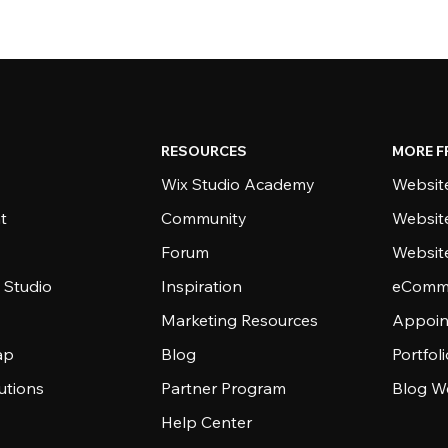
RESOURCES
MORE F
Wix Studio Academy
Website
t
Community
Websit
Forum
Websit
 Studio
Inspiration
eComme
Marketing Resources
Appoin
ap
Blog
Portfol
utions
Partner Program
Blog W
Help Center