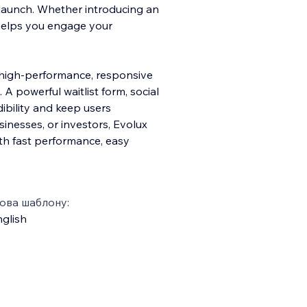
launch. Whether introducing an
 helps you engage your
a high-performance, respons
ive
 powerful waitlist form, social
ibility and keep users
inesses, or investors, Evolux
ith fast performance, easy
.
ова шаблону:
glish