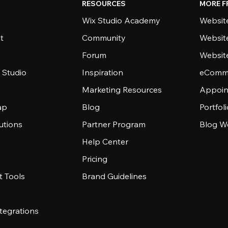
RESOURCES
MORE F
Wix Studio Academy
Website
t
Community
Websit
Forum
Websit
 Studio
Inspiration
eComme
Marketing Resources
Appoin
ap
Blog
Portfol
utions
Partner Program
Blog W
Help Center
Pricing
 Tools
Brand Guidelines
tegrations