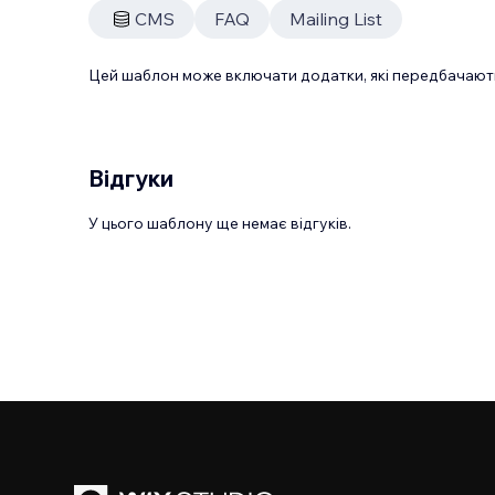
CMS
FAQ
Mailing List
Цей шаблон може включати додатки, які передбачають
Відгуки
У цього шаблону ще немає відгуків.