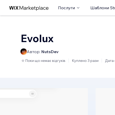
Послуги
Шаблони St
Evolux
Автор:
NutsDev
Поки що немає відгуків
Куплено 3 рази
Дата 