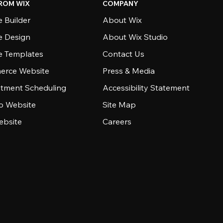
ROM WIX
COMPANY
 Builder
About Wix
e Design
About Wix Studio
e Templates
Contact Us
rce Website
Press & Media
tment Scheduling
Accessibility Statement
io Website
Site Map
ebsite
Careers