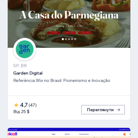
SP, BR
Garden Digital
Referência Wix no Brasil: Pioneirismo e Inovação
4,7
(
47
)
Переглянути
Від 25 $