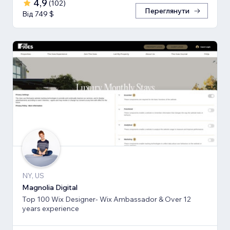
4,9
(
102
)
Переглянути
Від 749 $
NY, US
Magnolia Digital
Top 100 Wix Designer- Wix Ambassador & Over 12
years experience