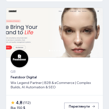
GB
Featdoor Digital
Wix Legend Partner | B2B & eCommerce | Complex
Builds, AI Automation & SEO
4,8
(
112
)
Переглянути
Від 150 $