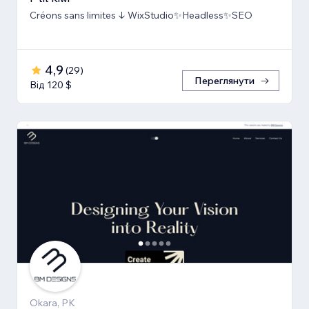
Créons sans limites ↓ WixStudio✨Headless✨SEO
4,9
(
29
)
Переглянути
Від 120 $
Okara, PK