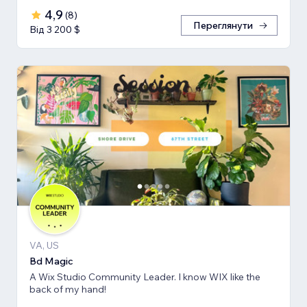
4,9
(
8
)
Переглянути
Від 3 200 $
VA, US
Bd Magic
A Wix Studio Community Leader. I know WIX like the
back of my hand!