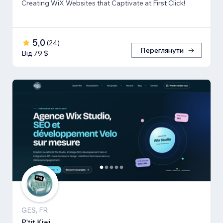
Creating WiX Websites that Captivate at First Click!
5,0
(
24
)
Переглянути
Від 79 $
GES, FR
P'tit Kiwi