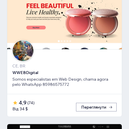
CE, BR
WWEBDigital
Somos especialistas em Web Design, chama agora
pelo WhatsApp 85986575772
4,9
(
74
)
Переглянути
Від 34 $