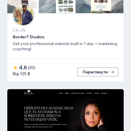
CA, US
Border7 Studios
Get your professional website built in 1 day + marketing
coaching!
4,6
(
20
)
Переглянути
Від 125 $