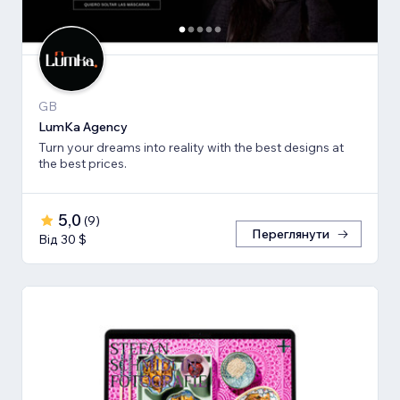
GB
LumKa Agency
Turn your dreams into reality with the best designs at
the best prices.
5,0
(
9
)
Переглянути
Від 30 $