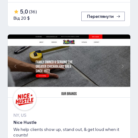
5,0
(
36
)
Переглянути
Від 20 $
NY, US
Nice Hustle
We help clients show up, stand out, & get loud when it
counts!