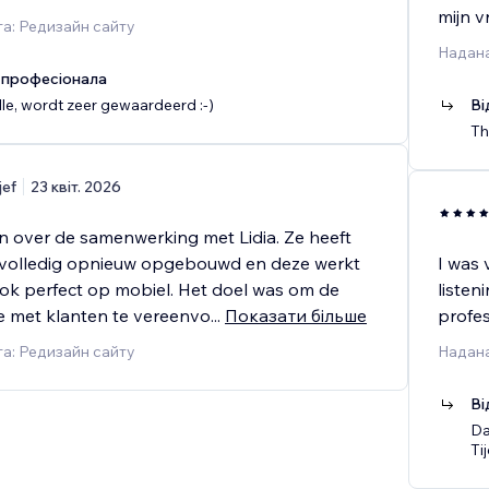
mijn 
а: Редизайн сайту
Надана
 професіонала
le, wordt zeer gewaardeerd :-)
Ві
Th
jef
23 квіт. 2026
n over de samenwerking met Lidia. Ze heeft
 volledig opnieuw opgebouwd en deze werkt
I was 
 ook perfect op mobiel. Het doel was om de
listen
 met klanten te vereenvo
...
Показати більше
profes
а: Редизайн сайту
Надана
Ві
Da
Ti