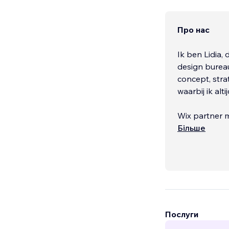
Про нас
Ik ben Lidia,
design bureau
concept, stra
waarbij ik alt
Wix partner 
Meer info op
Більше
------
...
Послуги