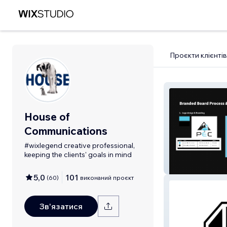
Проєкти клієнтів
House of
Communications
#wixlegend creative professional,
keeping the clients' goals in mind
Process & Envi
Consultancy
5,0
101
(
60
)
виконаний проєкт
Зв'язатися