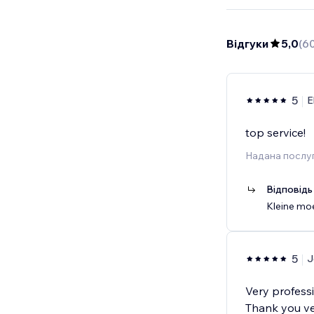
Відгуки
5,0
(
6
5
E
top service!
Надана послуг
Відповідь
Kleine moe
5
J
Very professi
Thank you v