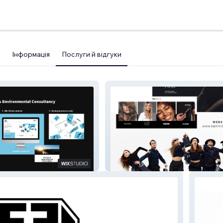
Інформація
Послуги й відгуки
ronmental
Kamm Beauty Concepts