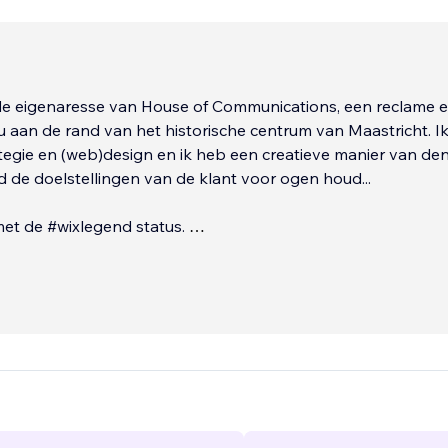
 de eigenaresse van House of Communications, een reclame 
 aan de rand van het historische centrum van Maastricht. Ik
tegie en (web)design en ik heb een creatieve manier van de
ijd de doelstellingen van de klant voor ogen houd...
met de #wixlegend status.
: www.houseofcommunications.nl