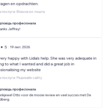
vragen en opdrachten.
 послуга: Власна ел. пошта
дповідь професіонала
anks Jeffrey!
5
19 лют. 2026
very happy with Lidia’s help. She was very adequate in
ing to what I wanted and did a great job in
sionalising my website
 послуга: Редизайн сайту
дповідь професіонала
nkjewel Otto voor de mooie review en veel succes met De
jdberg.