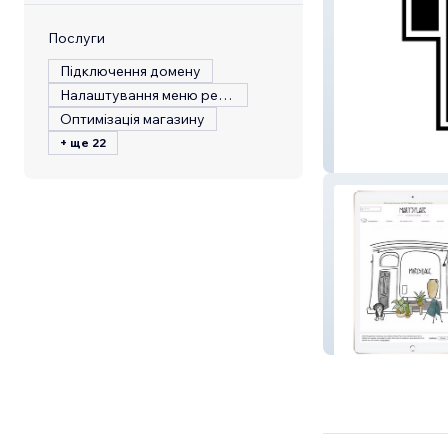
Послуги
Підключення домену
Налаштування меню ресторану
Оптимізація магазину
+ ще 22
Football Shirt F
Mary's Place St