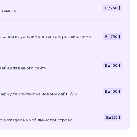
Від
750 $
з темою.
ованим візуальним контентом, розширеними
Від
750 $
Від
450 $
зайн для вашого сайту.
Від
450 $
фіку та контент на новому сайті Wix.
Від
325 $
о виглядає на мобільних пристроях.