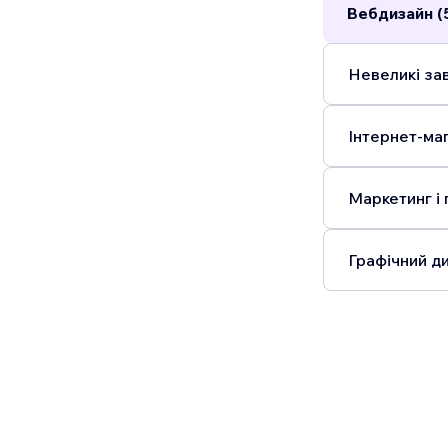
Вебдизайн (
Невеликі зав
Інтернет-маг
Маркетинг і 
Графічний ди