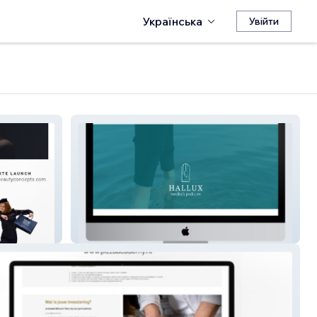
Українська
Увійти
Hallux medisch pedicure