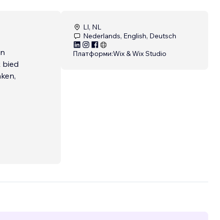
LI, NL
Nederlands, English, Deutsch
en
Платформи:
Wix & Wix Studio
 bied
nken,