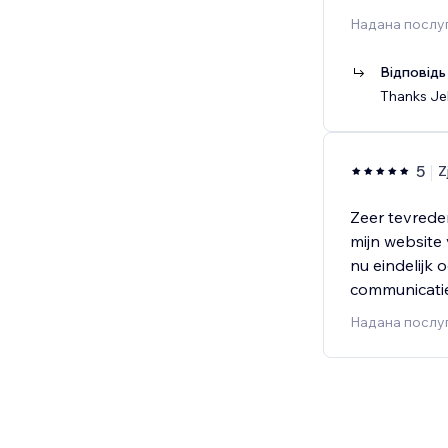
Надана послуг
Відповідь
Thanks Jel
5
Z
Zeer tevrede
mijn website
nu eindelijk
communicatie
Надана послуг