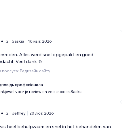
5
Saskia
16 квіт. 2026
evreden. Alles werd snel opgepakt en goed
dacht. Veel dank 🙏
 послуга: Редизайн сайту
дповідь професіонала
nkjewel voor je review en veel succes Saskia.
5
Jeffrey
20 лют. 2026
was heel behulpzaam en snel in het behandelen van