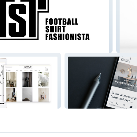
ashionista
De Piz
ore
Plan 22