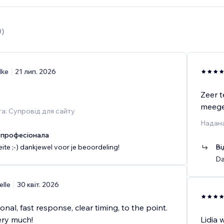
0
)
lke
21 лип. 2026
Zeer t
meege
а: Супровід для сайту
Надана
 професіонала
ite ;-) dankjewel voor je beoordeling!
Ві
Da
elle
30 квіт. 2026
onal, fast response, clear timing, to the point.
ery much!
Lidia 