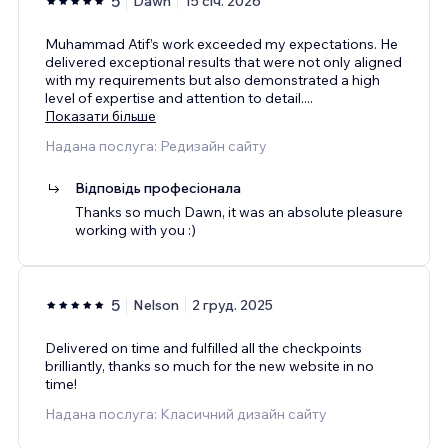
5
Dawn
15 січ. 2026
Muhammad Atif’s work exceeded my expectations. He
delivered exceptional results that were not only aligned
with my requirements but also demonstrated a high
level of expertise and attention to detail.
...
Показати більше
Надана послуга: Редизайн сайту
Відповідь професіонала
Thanks so much Dawn, it was an absolute pleasure
working with you :)
5
Nelson
2 груд. 2025
Delivered on time and fulfilled all the checkpoints
brilliantly, thanks so much for the new website in no
time!
Надана послуга: Класичний дизайн сайту