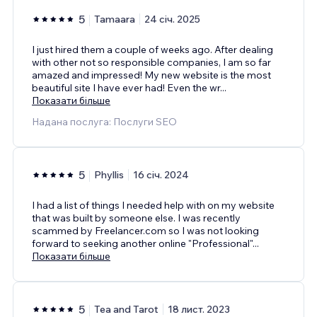
5
Tamaara
24 січ. 2025
I just hired them a couple of weeks ago. After dealing
with other not so responsible companies, I am so far
amazed and impressed! My new website is the most
beautiful site I have ever had! Even the wr
...
Показати більше
Надана послуга: Послуги SEO
5
Phyllis
16 січ. 2024
I had a list of things I needed help with on my website
that was built by someone else. I was recently
scammed by Freelancer.com so I was not looking
forward to seeking another online "Professional"
...
Показати більше
5
Tea and Tarot
18 лист. 2023