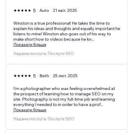
5
Auto
21 квіт. 2025
Winston is a true professional! He takes the time to
explain his ideas and thoughts and equally important he
listens to mine! Winston also goes out of his way to
make short how to videos because he kn
...
Показати більше
Надана послуга: Послуги SEO
5
Beth
25 лют. 2025
I’m a photographer who was feeling overwhelmed at
the prospect of learning how to manage SEO on my
site. Photography is not my full-time job and learning
everything I needed to in order to have a prof
...
Показати більше
Надана послуга: Послуги SEO