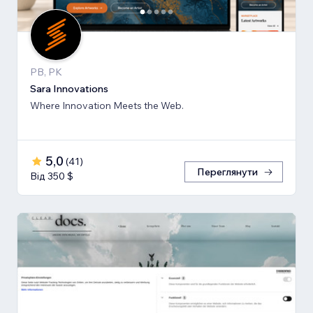
PB, PK
Sara Innovations
Where Innovation Meets the Web.
5,0
(
41
)
Переглянути
Від 350 $