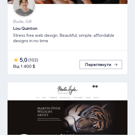
Bude, GB
Lou Quinton
Stress free web design. Beautiful, simple, affordable
designs in no time
5,0
(
102
)
Переглянути
Від 1 400 $