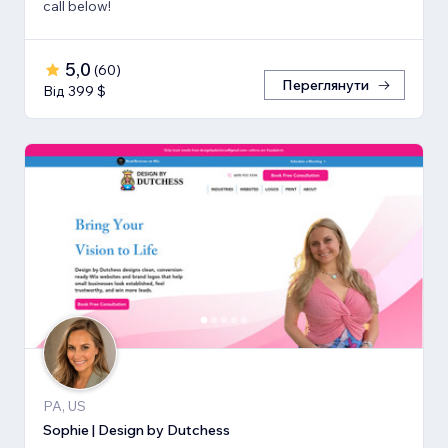
call below!
5,0
(
60
)
Переглянути
Від 399 $
PA, US
Sophie | Design by Dutchess