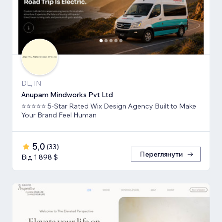
DL, IN
Anupam Mindworks Pvt Ltd
⭐⭐⭐⭐⭐ 5-Star Rated Wix Design Agency Built to Make
Your Brand Feel Human
5,0
(
33
)
Переглянути
Від 1 898 $