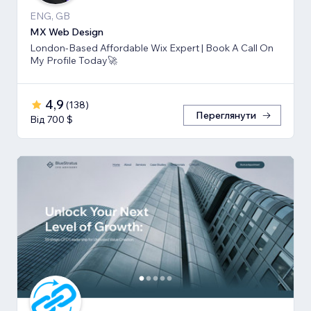
ENG, GB
MX Web Design
London-Based Affordable Wix Expert | Book A Call On
My Profile Today🚀
4,9
(
138
)
Переглянути
Від 700 $