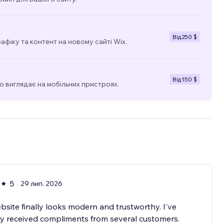
Від
250 $
фіку та контент на новому сайті Wix.
Від
150 $
о виглядає на мобільних пристроях.
5
29 лип. 2026
site finally looks modern and trustworthy. I've
y received compliments from several customers.