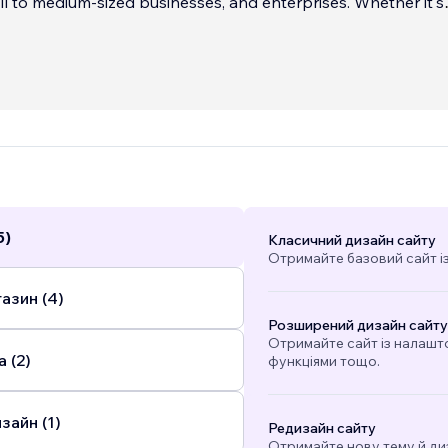
ll to medium-sized businesses, and enterprises. Whether it's
 existing site or b
...
5)
Класичний дизайн сайту
Отримайте базовий сайт і
азин (4)
Розширений дизайн сайту
Отримайте сайт із налашт
 (2)
функціями тощо.
зайн (1)
Редизайн сайту
Отримайте нову тему й ди