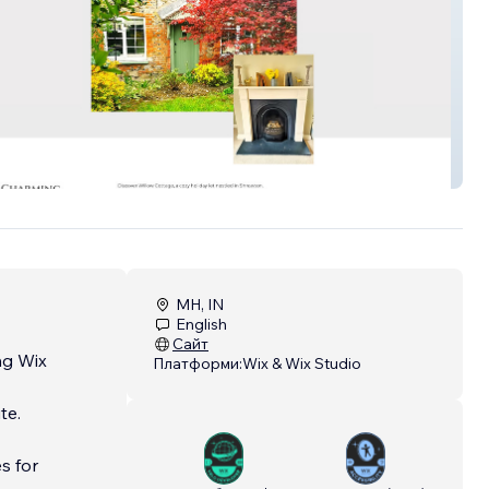
Cottage
MH, IN
English
Сайт
ng Wix
Платформи:
Wix & Wix Studio
te.
s for