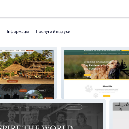
Інформація
Послуги й відгуки
t
Chesamochesapeakes