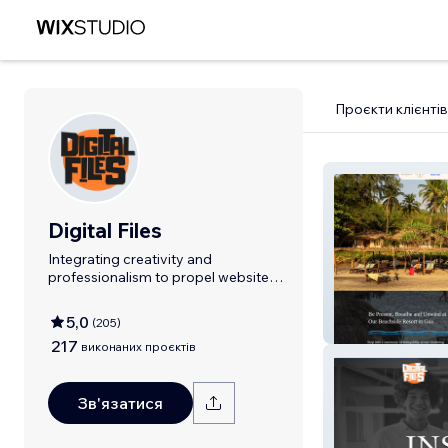
Проєкти клієнтів
Digital Files
Integrating creativity and
professionalism to propel websites
to success
5,0
(
205
)
Anahata Retrea
217
виконаних проєктів
Зв'язатися