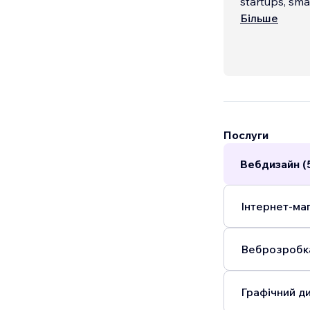
startups, sma
redesigning an
Більше
Послуги
Вебдизайн (
Інтернет-маг
Веброзробка
Графічний ди