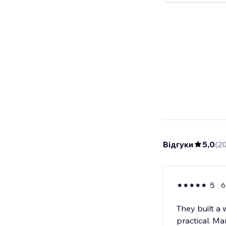
Відгуки
5,0
(
2
5
6
They built a 
practical. M