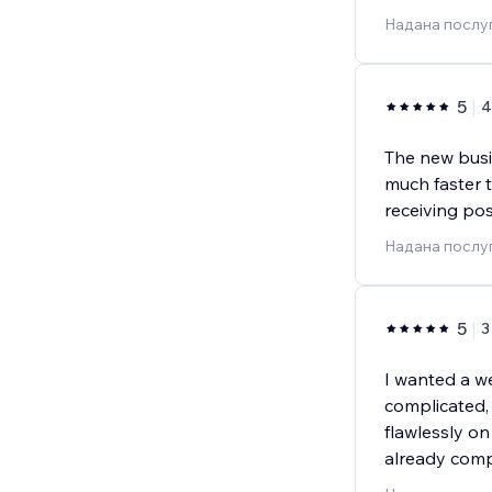
Надана послуг
5
4
The new busi
much faster 
receiving po
Надана послуг
5
3
I wanted a w
complicated, 
flawlessly o
already com