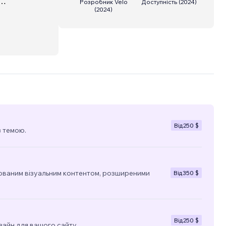
Розробник Velo
Доступність
(
2024
)
(
2024
)
Від
250 $
з темою.
ованим візуальним контентом, розширеними
Від
350 $
Від
250 $
зайн для вашого сайту.