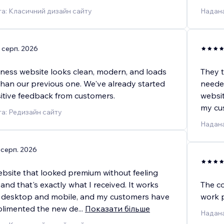
а: Класичний дизайн сайту
Надана
 серп. 2026
ness website looks clean, modern, and loads
They 
than our previous one. We've already started
needed
sitive feedback from customers.
websit
my cu
а: Редизайн сайту
Надана
 серп. 2026
ebsite that looked premium without feeling
and that's exactly what I received. It works
The co
n desktop and mobile, and my customers have
work 
plimented the new de
...
Показати більше
Надана