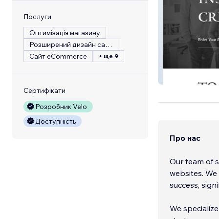
Послуги
Оптимізація магазину
Розширений дизайн сайту
Сайт eCommerce
+ ще 9
Digital Files
Сертифікати
Розробник Velo
Доступність
Про нас
Our team of s
websites. We f
success, sign
We specialize