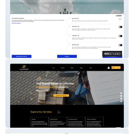
Clear docs
SwamiGlobal