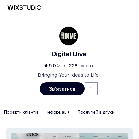
Digital Dive
5,0
228
(
211
)
проєктів
Bringing Your Ideas to Life.
Зв'язатися
Проєкти клієнтів
Інформація
Послуги й відгуки