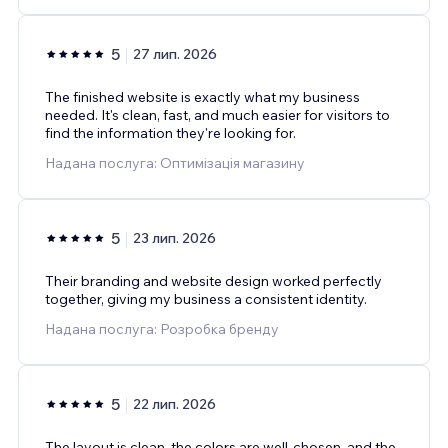
5
27 лип. 2026
The finished website is exactly what my business
needed. It's clean, fast, and much easier for visitors to
find the information they're looking for.
Надана послуга: Оптимізація магазину
5
23 лип. 2026
Their branding and website design worked perfectly
together, giving my business a consistent identity.
Надана послуга: Розробка бренду
5
22 лип. 2026
The layout is clean, the colors are well-chosen, and the