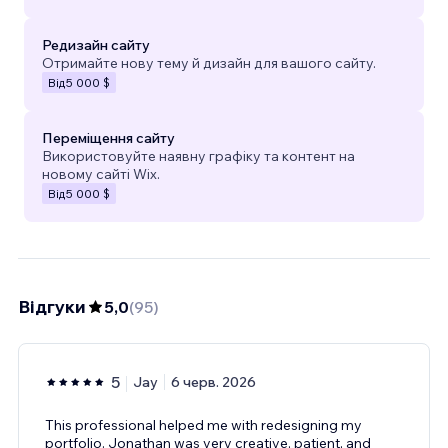
Редизайн сайту
Отримайте нову тему й дизайн для вашого сайту.
Від
5 000 $
Переміщення сайту
Використовуйте наявну графіку та контент на
новому сайті Wix.
Від
5 000 $
Відгуки
5,0
(
95
)
5
Jay
6 черв. 2026
This professional helped me with redesigning my
portfolio. Jonathan was very creative, patient, and