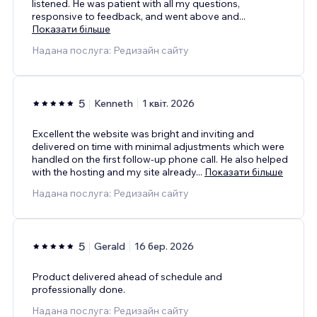
listened. He was patient with all my questions,
responsive to feedback, and went above and
...
Показати більше
Надана послуга: Редизайн сайту
5
Kenneth
1 квіт. 2026
Excellent the website was bright and inviting and
delivered on time with minimal adjustments which were
handled on the first follow-up phone call. He also helped
with the hosting and my site already
...
Показати більше
Надана послуга: Редизайн сайту
5
Gerald
16 бер. 2026
Product delivered ahead of schedule and
professionally done.
Надана послуга: Редизайн сайту