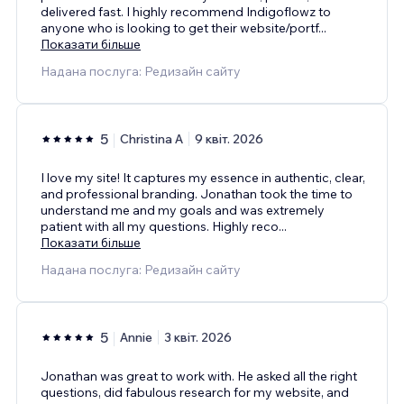
delivered fast. I highly recommend Indigoflowz to
anyone who is looking to get their website/portf
...
Показати більше
Надана послуга: Редизайн сайту
5
Christina A
9 квіт. 2026
I love my site! It captures my essence in authentic, clear,
and professional branding. Jonathan took the time to
understand me and my goals and was extremely
patient with all my questions. Highly reco
...
Показати більше
Надана послуга: Редизайн сайту
5
Annie
3 квіт. 2026
Jonathan was great to work with. He asked all the right
questions, did fabulous research for my website, and