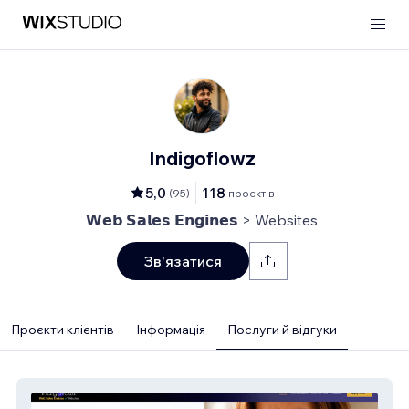
Indigoflowz
5,0
118
(
95
)
проєктів
𝗪𝗲𝗯 𝗦𝗮𝗹𝗲𝘀 𝗘𝗻𝗴𝗶𝗻𝗲𝘀 > Websites
Зв'язатися
Проєкти клієнтів
Інформація
Послуги й відгуки