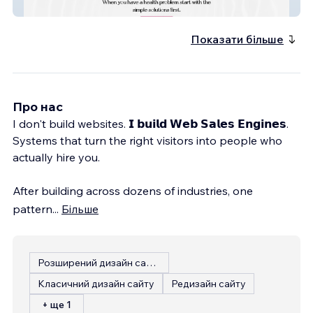
Lisa Baas Healing Arts
Показати більше
Про нас
I don't build websites. 𝗜 𝗯𝘂𝗶𝗹𝗱 𝗪𝗲𝗯 𝗦𝗮𝗹𝗲𝘀 𝗘𝗻𝗴𝗶𝗻𝗲𝘀.
Systems that turn the right visitors into people who
actually hire you.
After building across dozens of industries, one
pattern
...
Більше
Розширений дизайн сайту
Класичний дизайн сайту
Редизайн сайту
+ ще 1