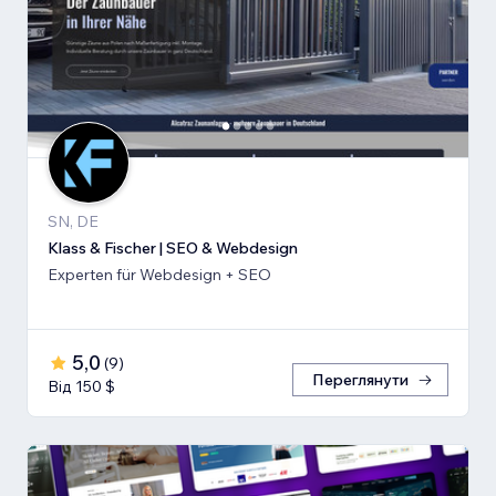
SN, DE
Klass & Fischer | SEO & Webdesign
Experten für Webdesign + SEO
5,0
(
9
)
Переглянути
Від 150 $