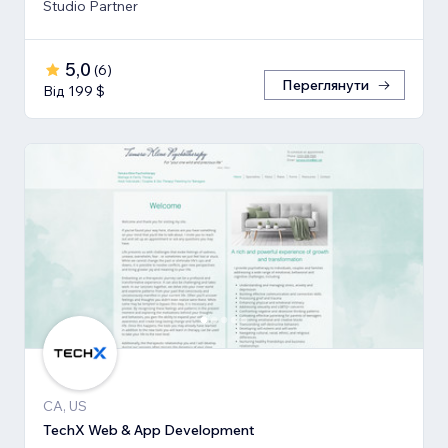
Studio Partner
5,0
(
6
)
Переглянути
Від 199 $
CA, US
TechX Web & App Development