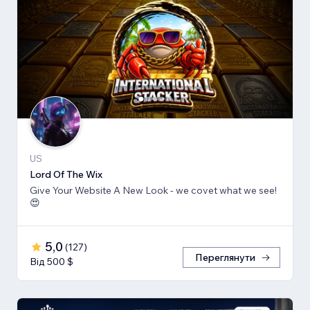
US
Lord Of The Wix
Give Your Website A New Look - we covet what we see!
😍
5,0
(
127
)
Переглянути
Від 500 $