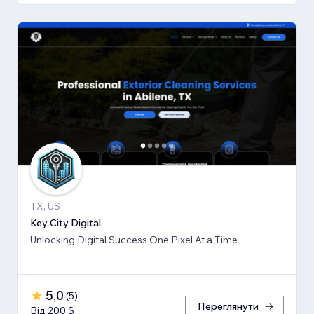
TX, US
Key City Digital
Unlocking Digital Success One Pixel At a Time
5,0
(
5
)
Переглянути
Від 200 $