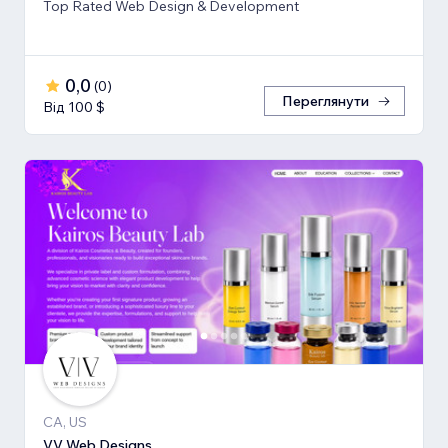
Top Rated Web Design & Development
0,0
(
0
)
Переглянути
Від 100 $
CA, US
VV Web Designs