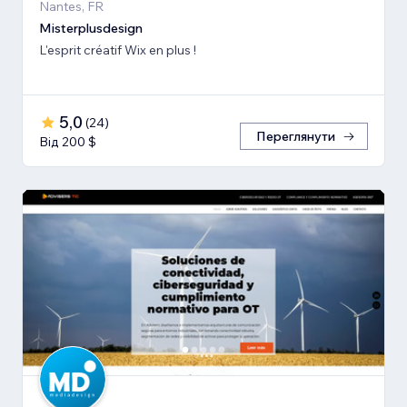
Nantes, FR
Misterplusdesign
L'esprit créatif Wix en plus !
5,0
(
24
)
Переглянути
Від 200 $