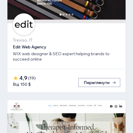
Treviso, IT
Edit Web Agency
WIX web designer & SEO expert helping brands to
succeed online
4,9
(
19
)
Переглянути
Від 150 $