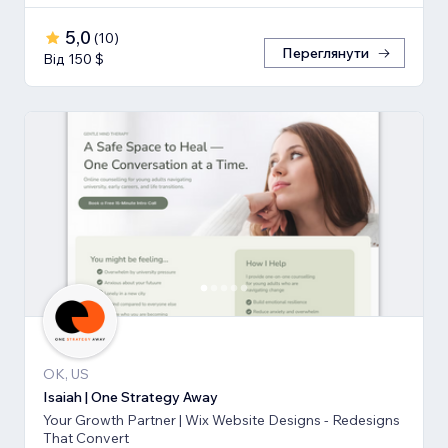
5,0
(
10
)
Переглянути
Від 150 $
OK, US
Isaiah | One Strategy Away
Your Growth Partner | Wix Website Designs - Redesigns
That Convert