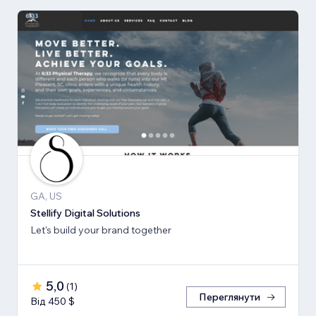
GA, US
Stellify Digital Solutions
Let's build your brand together
5,0
(
1
)
Переглянути
Від 450 $