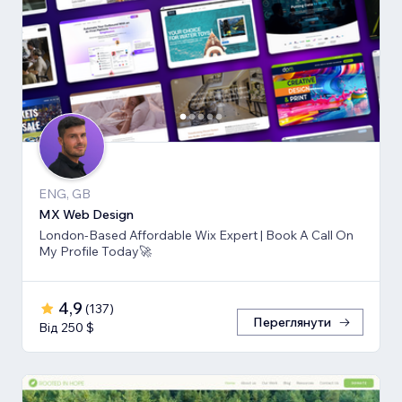
ENG, GB
MX Web Design
London-Based Affordable Wix Expert | Book A Call On
My Profile Today🚀
4,9
(
137
)
Переглянути
Від 250 $