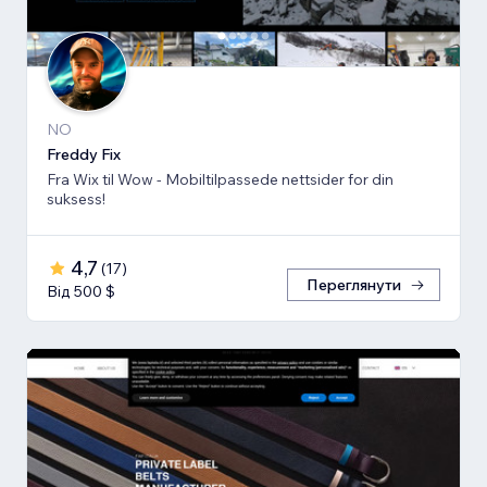
NO
Freddy Fix
Fra Wix til Wow - Mobiltilpassede nettsider for din
suksess!
4,7
(
17
)
Переглянути
Від 500 $