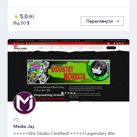
5,0
(
8
)
Переглянути
Від 50 $
US
Media Jay
⭐⭐⭐⭐⭐Wix Studio Certified! ⭐⭐⭐⭐⭐Legendary Wix