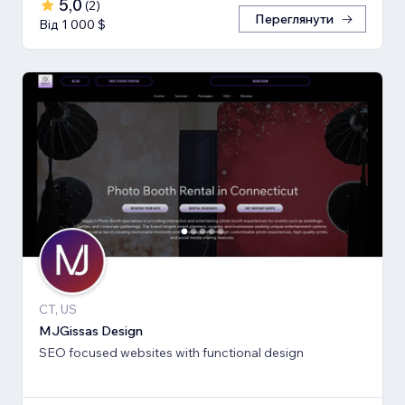
5,0
(
2
)
Переглянути
Від 1 000 $
CT, US
MJGissas Design
SEO focused websites with functional design