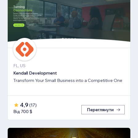
FL, US
Kendall Development
Transform Your Small Business into a Competitive One
4,9
(
17
)
Переглянути
Від 700 $