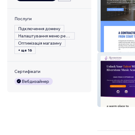
Послуги
Підключення домену
Налаштування меню ресторану
Оптимізація магазину
Construction a
+ ще 16
Сертифікати
Вебдизайнер
Music School