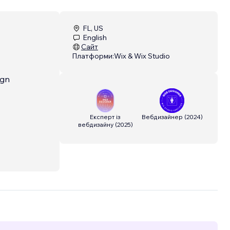
FL, US
English
Сайт
Платформи:
Wix & Wix Studio
ign
Експерт із
Вебдизайнер
(
2024
)
вебдизайну
(
2025
)