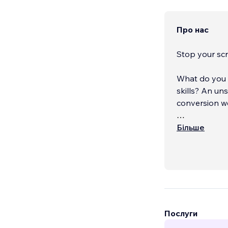
Про нас
Stop your scro
What do you 
skills? An unstoppable combination - to create a top-notch, maximum
conversion we
If you have a s
Більше
Websites.com 
awesome price
Послуги