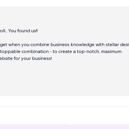
ll.. You found us!!
get when you combine business knowledge with stellar des
bsite for your business!
ervice business, make sure to check out our website Lets-Go-
for an amazing solution to get an A+ quality website at an
, and fast turnaround time.
...