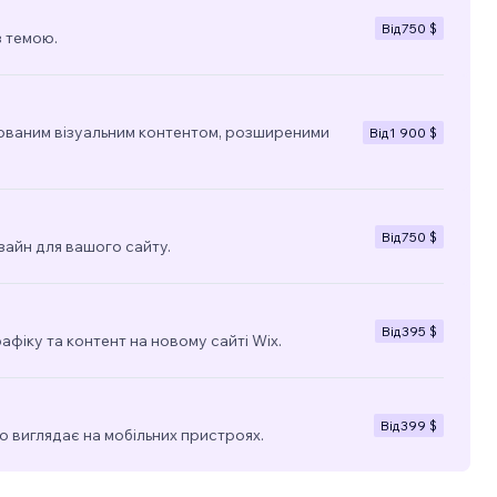
Від
750 $
з темою.
ованим візуальним контентом, розширеними
Від
1 900 $
Від
750 $
зайн для вашого сайту.
Від
395 $
фіку та контент на новому сайті Wix.
Від
399 $
о виглядає на мобільних пристроях.