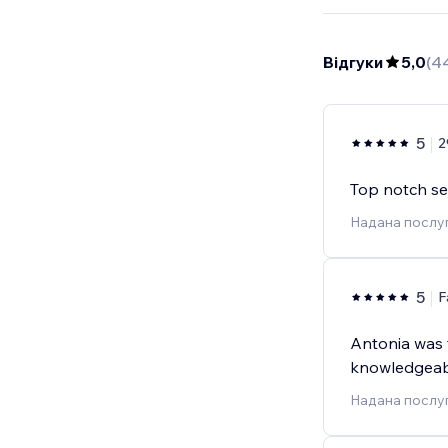
Відгуки
5,0
(
4
5
2
Top notch ser
Надана послуг
5
F
Antonia was 
knowledgeabl
Надана послуг