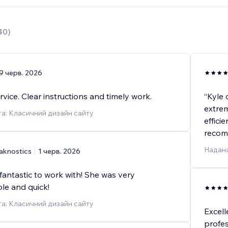
40
)
9 черв. 2026
vice. Clear instructions and timely work.
“Kyle 
extrem
а: Класичний дизайн сайту
effici
recom
Надана
aknostics
1 черв. 2026
fantastic to work with! She was very
e and quick!
а: Класичний дизайн сайту
Excell
profes