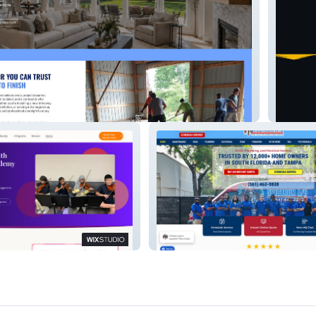
nd Home Remodeling
Sports 
Large Air Conditioning HVAC
Company