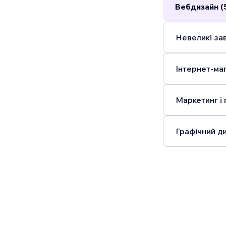
Вебдизайн (
Невеликі зав
Інтернет-маг
Маркетинг і 
Графічний ди