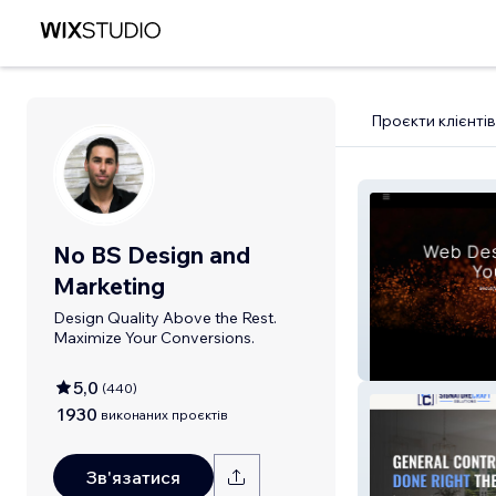
Проєкти клієнтів
No BS Design and
Marketing
Design Quality Above the Rest.
Maximize Your Conversions.
No BS Design a
5,0
(
440
)
1930
виконаних проєктів
Зв'язатися