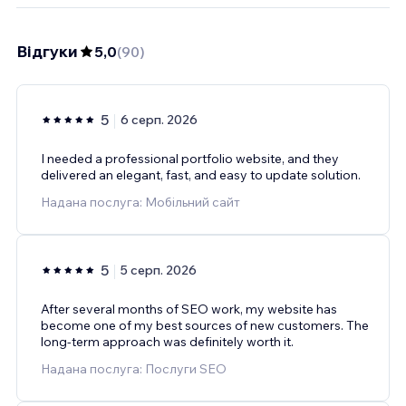
Відгуки
5,0
(
90
)
5
6 серп. 2026
I needed a professional portfolio website, and they
delivered an elegant, fast, and easy to update solution.
Надана послуга: Мобільний сайт
5
5 серп. 2026
After several months of SEO work, my website has
become one of my best sources of new customers. The
long-term approach was definitely worth it.
Надана послуга: Послуги SEO