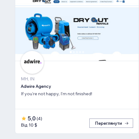
MH, IN
Adwire Agency
If you're not happy, I'm not finished!
5,0
(
4
)
Переглянути
Від 10 $