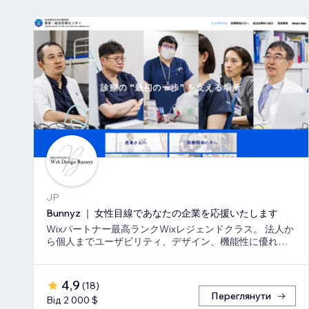
JP
Bunnyz ｜ 女性目線であなたの企業を応援いたします
Wixパートナー最高ランクWixレジェンドクラス。 法人か
ら個人までユーザビリティ、デザイン、機能性に優れた
ウェブサイトをご提供いたします。
4,9
(
18
)
Переглянути
Від 2 000 $