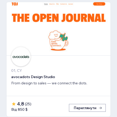
01, CY
avocadots Design Studio
From design to sales — we connect the dots.
4,8
(
25
)
Переглянути
Від 850 $