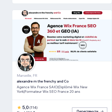
Marseille, FR
alexandre m the frenchy and Co
Agence Wix France SAIO|Diplômé Wix New
York|Formateur Wix SEO France 20 ans
5,0
(
114
)
Переглянути