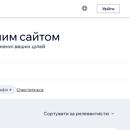
Увійти
шим сайтом
гненні ваших цілей
афія
Очистити все
Сортувати
за релевантністю