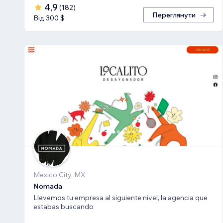
4,9
(
182
)
Переглянути
Від 300 $
Mexico City, MX
Nomada
Llevemos tu empresa al siguiente nivel, la agencia que
estabas buscando