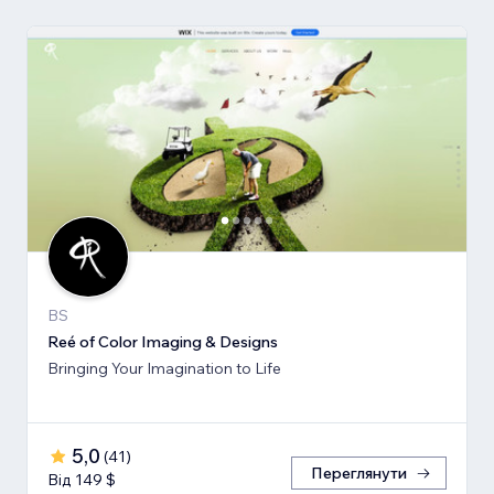
BS
Reé of Color Imaging & Designs
Bringing Your Imagination to Life
5,0
(
41
)
Переглянути
Від 149 $