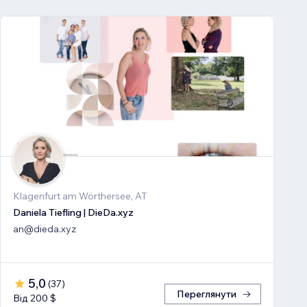
Klagenfurt am Wörthersee, AT
Daniela Tiefling | DieDa.xyz
an@dieda.xyz
5,0
(
37
)
Переглянути
Від 200 $