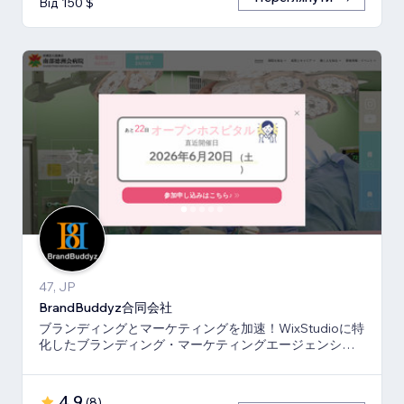
Від 150 $
47, JP
BrandBuddyz合同会社
ブランディングとマーケティングを加速！WixStudioに特
化したブランディング・マーケティングエージェンシー
です。
4,9
(
8
)