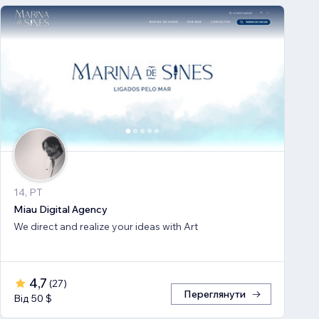
14, PT
Miau Digital Agency
We direct and realize your ideas with Art
4,7
(
27
)
Переглянути
Від 50 $