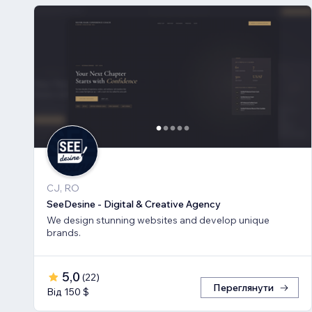
CJ, RO
SeeDesine - Digital & Creative Agency
We design stunning websites and develop unique
brands.
5,0
(
22
)
Переглянути
Від 150 $