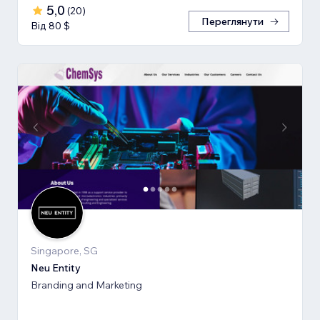
5,0
(
20
)
Переглянути
Від 80 $
Singapore, SG
Neu Entity
Branding and Marketing