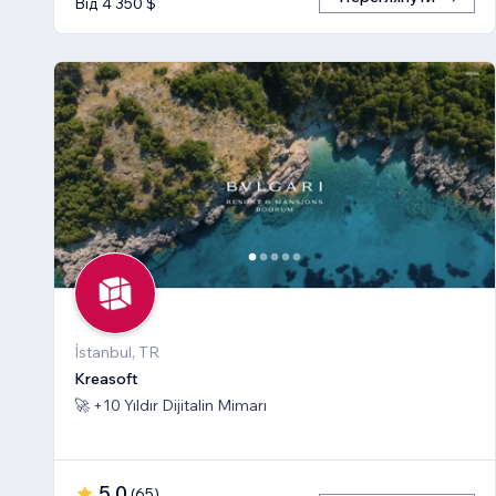
Від 4 350 $
İstanbul, TR
Kreasoft
🚀 +10 Yıldır Dijitalin Mimarı
5,0
(
65
)