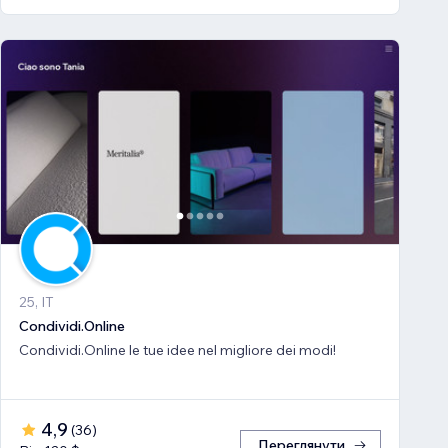
25, IT
Condividi.Online
Condividi.Online le tue idee nel migliore dei modi!
4,9
(
36
)
Переглянути