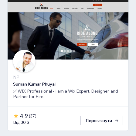
NP
Suman Kumar Phuyal
✅ WIX Professional - I am a Wix Expert, Designer, and
Partner for Hire.
4,9
(
37
)
Переглянути
Від 30 $