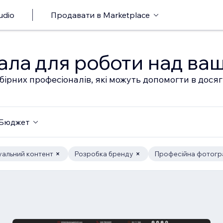
udio
Продавати в Marketplace
ала для роботи над ва
бірних професіоналів, які можуть допомогти в дося
Бюджет
уальний контент
Розробка бренду
Професійна фотогр