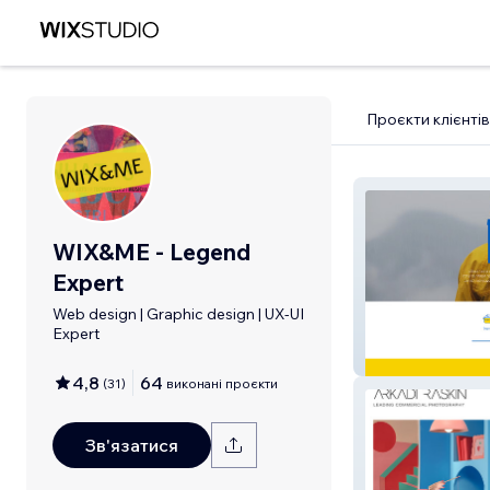
Проєкти клієнтів
WIX&ME - Legend
Expert
Web design | Graphic design | UX-UI
Expert
פסקו גת
4,8
64
(
31
)
виконані проєкти
Зв'язатися