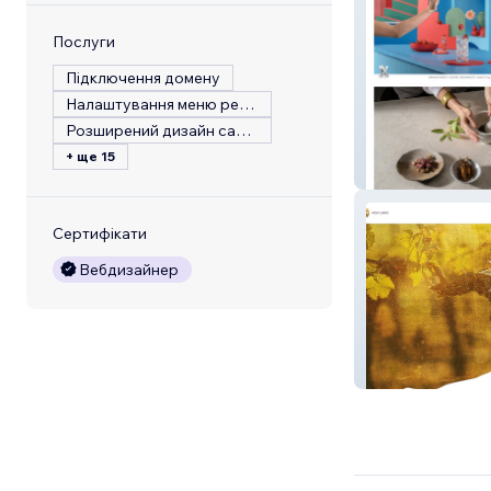
Послуги
Підключення домену
Налаштування меню ресторану
Розширений дизайн сайту
+ ще 15
Arkadi Raskin
Сертифікати
Вебдизайнер
Cana