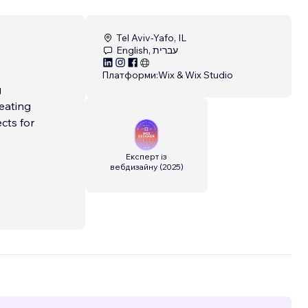
Tel Aviv-Yafo, IL
English, עברית
Платформи:
Wix & Wix Studio
g
eating
cts for
Експерт із
вебдизайну
(
2025
)