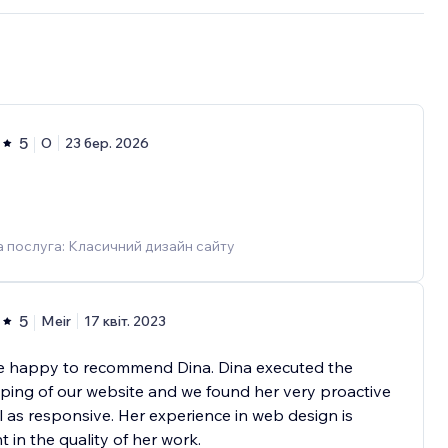
5
O
23 бер. 2026
 послуга: Класичний дизайн сайту
5
Meir
17 квіт. 2023
e happy to recommend Dina. Dina executed the
ing of our website and we found her very proactive
l as responsive. Her experience in web design is
t in the quality of her work.