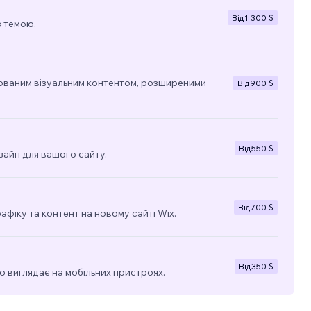
Від
1 300 $
з темою.
ованим візуальним контентом, розширеними
Від
900 $
Від
550 $
зайн для вашого сайту.
Від
700 $
фіку та контент на новому сайті Wix.
Від
350 $
о виглядає на мобільних пристроях.