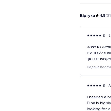
Відгуки
4,8
(
31
5
2
תוצאה מרשימה
ענוג לעבוד עם
Надана послуг
5
A
I needed a ne
Dina is high
looking for, 