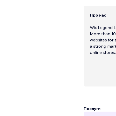
Про нас
Wix Legend Le
More than 10 
websites for 
a strong mark
online stores
Послуги