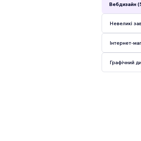
Вебдизайн (
Невеликі зав
Інтернет-маг
Графічний ди