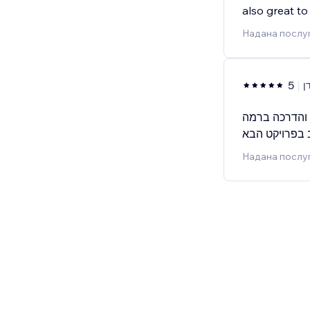
also great t
Надана послуг
5
ן
י והדרכה ברמה
Надана послуг