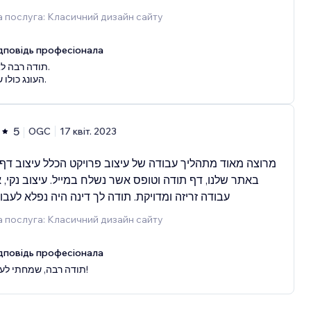
 послуга: Класичний дизайн сайту
дповідь професіонала
תודה רבה ל.
העונג כולו שלי.
5
OGC
17 квіт. 2023
מרוצה מאוד מתהליך עבודה של עיצוב פרויקט הכלל עיצוב דף
באתר שלנו, דף תודה וטופס אשר נשלח במייל. עיצוב נקי,,
עבודה זריזה ומדויקת. תודה לך דינה היה נפלא לעבו
 послуга: Класичний дизайн сайту
дповідь професіонала
תודה רבה, שמחתי לעזור!