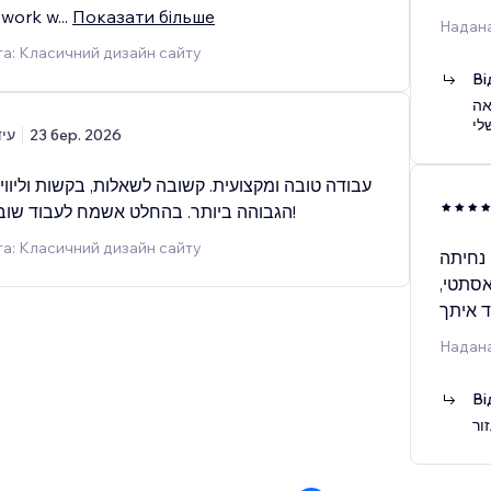
o work w
...
Показати більше
Надана
а: Класичний дизайн сайту
Ві
אה
עיד
23 бер. 2026
עבודה טובה ומקצועית. קשובה לשאלות, בקשות וליוו
הגבוהה ביותר. בהחלט אשמח לעבוד שוב בפרויקט הבא!
а: Класичний дизайн сайту
 נחיתה
 אסתטי
ד איתך
Надана
Ві