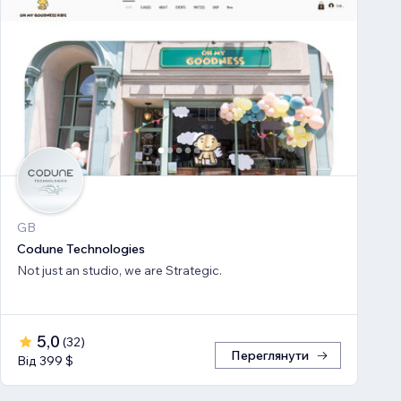
GB
Codune Technologies
Not just an studio, we are Strategic.
5,0
(
32
)
Переглянути
Від 399 $