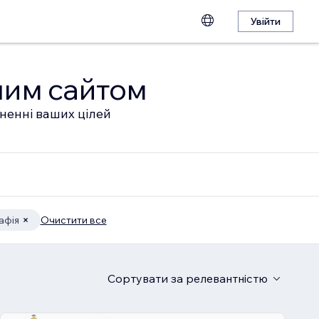
Увійти
шим сайтом
гненні ваших цілей
афія
Очистити все
Сортувати
за релевантністю