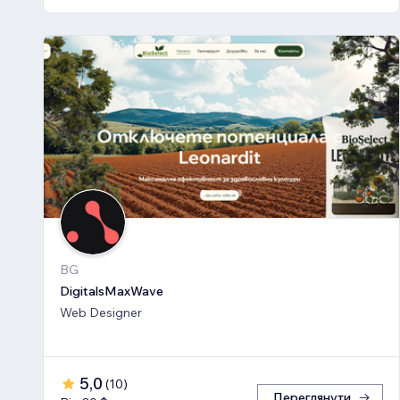
BG
DigitalsMaxWave
Web Designer
5,0
(
10
)
Переглянути