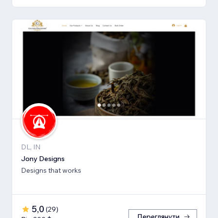
DL, IN
Jony Designs
Designs that works
5,0
(
29
)
Переглянути