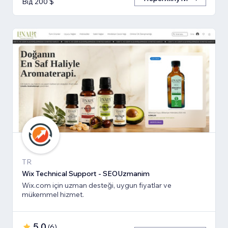
Від 200 $
TR
Wix Technical Support - SEOUzmanim
Wix.com için uzman desteği, uygun fiyatlar ve
mükemmel hizmet.
5,0
(
6
)