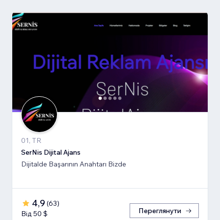
01, TR
SerNis Dijital Ajans
Dijitalde Başarının Anahtarı Bizde
4,9
(
63
)
Переглянути
Від 50 $