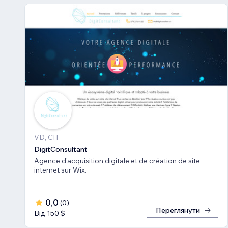
VD, CH
DigitConsultant
Agence d'acquisition digitale et de création de site
internet sur Wix.
0,0
(
0
)
Переглянути
Від 150 $