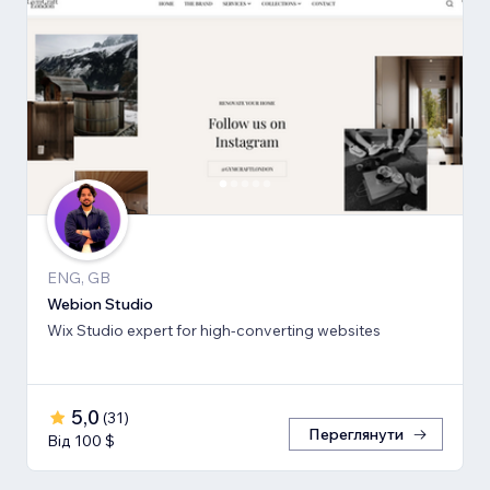
ENG, GB
Webion Studio
Wix Studio expert for high-converting websites
5,0
(
31
)
Переглянути
Від 100 $