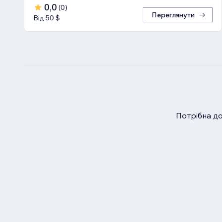
0,0
(
0
)
Переглянути
Від 50 $
Потрібна д