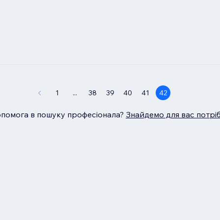
1
...
38
39
40
41
42
опомога в пошуку професіонала?
Знайдемо для вас потрі