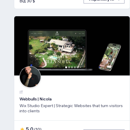
Від 30 $
IT
Webbulls | Nicola
Wix Studio Expert | Strategic Websites that turn visitors
into clients
5,0
(
10
)