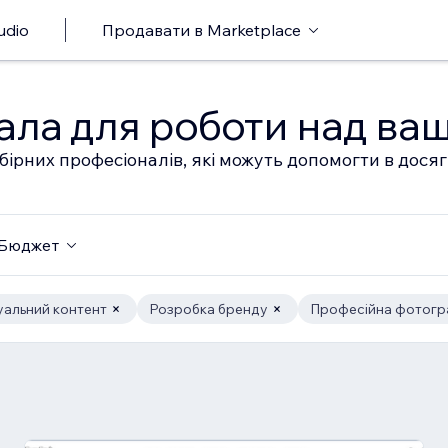
udio
Продавати в Marketplace
ала для роботи над ва
бірних професіоналів, які можуть допомогти в дося
Бюджет
уальний контент
Розробка бренду
Професійна фотогр