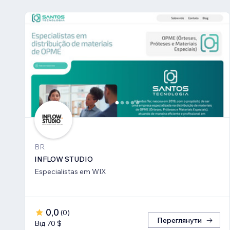
BR
INFLOW STUDIO
Especialistas em WIX
0,0
(
0
)
Переглянути
Від 70 $