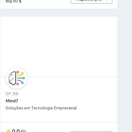
Від 50 $
SP, BR
Mind7
Soluções em Tecnologia Empresarial
0,0
(
0
)