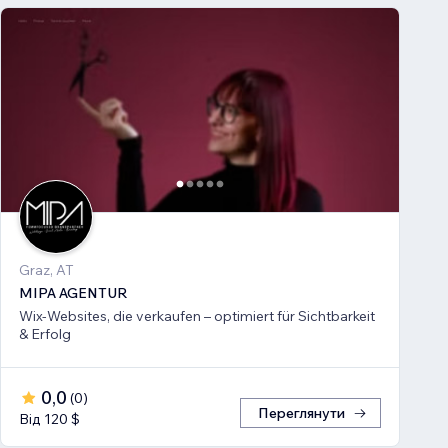
Graz, AT
MIPA AGENTUR
Wix-Websites, die verkaufen – optimiert für Sichtbarkeit
& Erfolg
0,0
(
0
)
Переглянути
Від 120 $