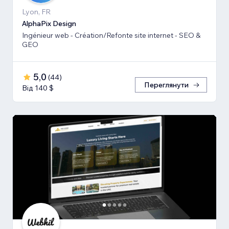
Lyon, FR
AlphaPix Design
Ingénieur web - Création/Refonte site internet - SEO &
GEO
5,0
(
44
)
Переглянути
Від 140 $