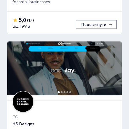
for small businesses
5,0
(
17
)
Переглянути
Від 199 $
EG
HS Designs