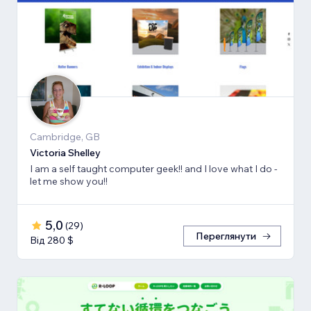
Cambridge, GB
Victoria Shelley
I am a self taught computer geek!! and I love what I do -
let me show you!!
5,0
(
29
)
Переглянути
Від 280 $