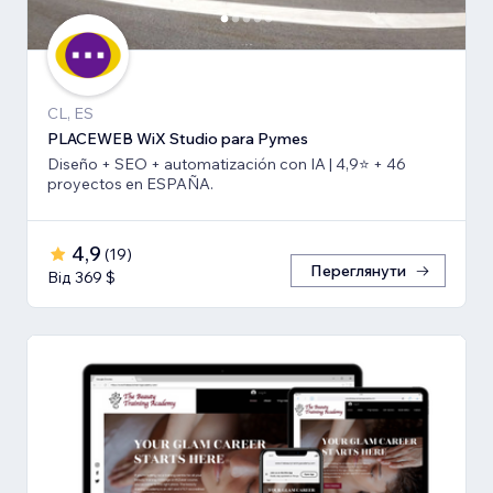
CL, ES
PLACEWEB WiX Studio para Pymes
Diseño + SEO + automatización con IA | 4,9⭐️ + 46
proyectos en ESPAÑA.
4,9
(
19
)
Переглянути
Від 369 $