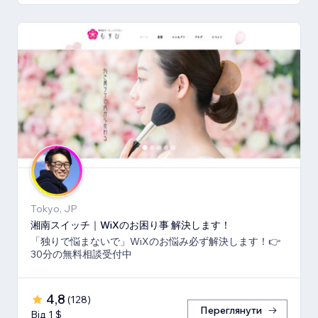
Tokyo, JP
湘南スイッチ｜WiXのお困り事 解決します！
「独りで悩まないで」WiXのお悩み必ず解決します！👉
30分の無料相談受付中
4,8
(
128
)
Переглянути
Від 1 $