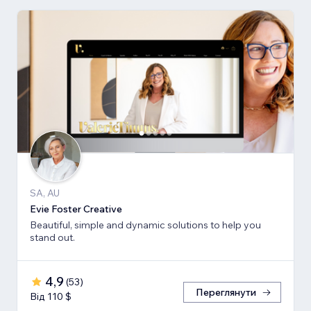
SA, AU
Evie Foster Creative
Beautiful, simple and dynamic solutions to help you
stand out.
4,9
(
53
)
Переглянути
Від 110 $