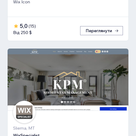
Wix Icon
5,0
(
15
)
Переглянути
Від 250 $
Sliema, MT
WixSpecialist