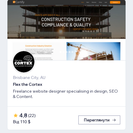
Brisbane City, AU
Flex the Cortex
Freelance website designer specialising in design, SEO
& Content.
4,8
(
22
)
Переглянути
Від 110 $