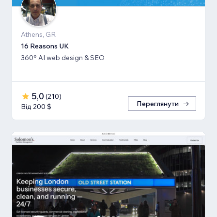
Athens, GR
16 Reasons UK
360° AI web design & SEO
5,0
(
210
)
Переглянути
Від 200 $