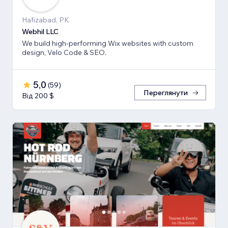
Hafizabad, PK
Webhil LLC
We build high-performing Wix websites with custom
design, Velo Code & SEO.
5,0
(
59
)
Переглянути
Від 200 $