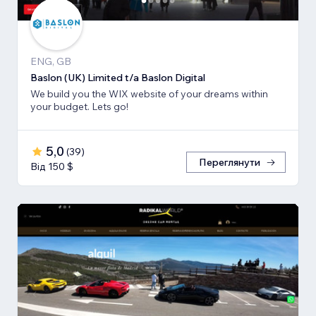
ENG, GB
Baslon (UK) Limited t/a Baslon Digital
We build you the WIX website of your dreams within
your budget. Lets go!
5,0
(
39
)
Переглянути
Від 150 $