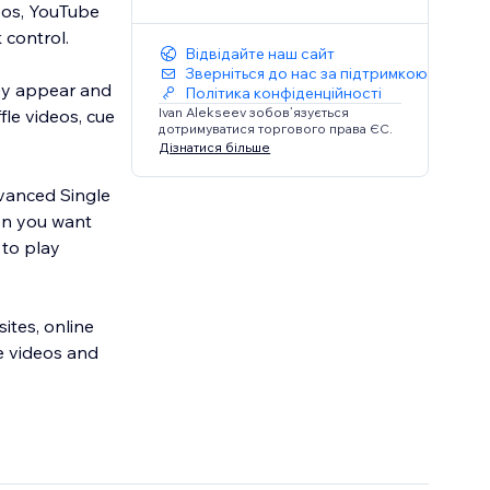
deos, YouTube
 control.
Відвідайте наш сайт
Зверніться до нас за підтримкою
hey appear and
Політика конфіденційності
Ivan Alekseev зобов’язується
fle videos, cue
дотримуватися торгового права ЄС.
Дізнатися більше
dvanced Single
hen you want
to play
ites, online
e videos and