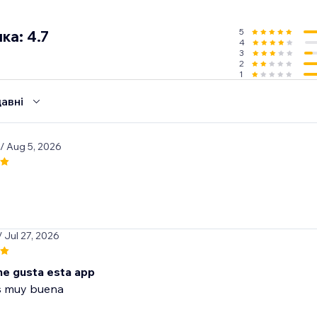
5
ка: 4.7
4
3
2
1
авні
/ Aug 5, 2026
/ Jul 27, 2026
e gusta esta app
s muy buena