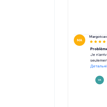
Margotcava
MA
Problème
Je n'arri
seulement
Детальн
VA