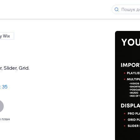
у Wix
 Slider, Grid.
: 35
 план