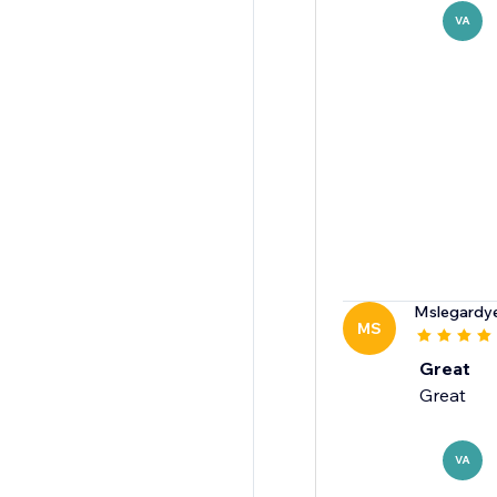
VA
Mslegardy
MS
Great
Great
VA