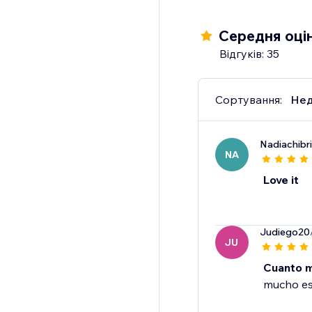
Середня оцін
Відгуків: 35
Сортування:
Нед
Nadiachibri
NA
Love it
Judiego20
JU
Cuanto m
mucho e