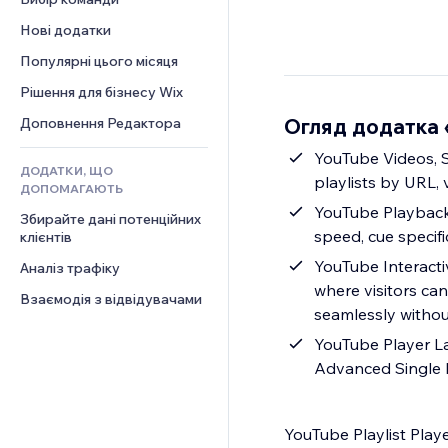
Відео
Конверсія
Шаблони сторінок
Рішення для складів
Опитування
Нові додатки
PDF
Ефекти зображення
Дропшипінг
Чат
Обмін файлами
Популярні цього місяця
Кнопки та меню
Тарифні плани й підписки
Коментарі
Новини
Банери та бейджі
Краудфандинг
Рішення для бізнесу Wix
Телефон
Контент‑послуги
Калькулятори
Їжа та напої
Спільнота
Огляд додатка 
Доповнення Редактора
Ефекти для тексту
Пошук
Відгуки
YouTube Videos, S
ДОДАТКИ, ЩО
Погода
CRM
playlists by URL, 
ДОПОМАГАЮТЬ
Графіки й таблиці
YouTube Playback 
Збирайте дані потенційних 
speed, cue specifi
клієнтів
YouTube Interact
Аналіз трафіку
where visitors ca
Взаємодія з відвідувачами
seamlessly withou
YouTube Player La
Advanced Single Pl
YouTube Playlist Playe