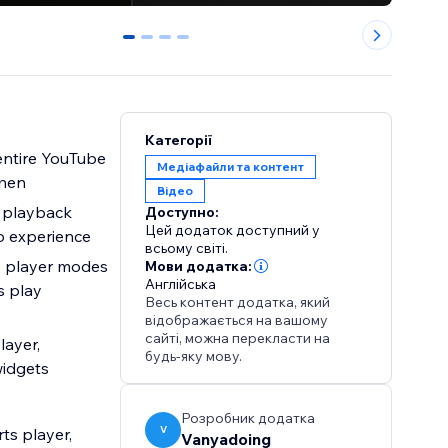
0
1
2
3
Категорії
entire YouTube
Медіафайли та контент
when
Відео
t playback
Доступно:
Цей додаток доступний у
eo experience
всьому світі.
e player modes
Мови додатка:
Англійська
s play
Весь контент додатка, який
відображається на вашому
сайті, можна перекласти на
layer,
будь-яку мову.
widgets
Розробник додатка
V
ts player,
Vanyadoing