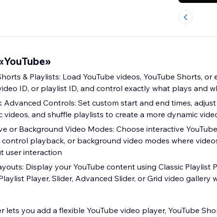
«YouTube»
horts & Playlists: Load YouTube videos, YouTube Shorts, or 
video ID, or playlist ID, and control exactly what plays and 
Advanced Controls: Set custom start and end times, adjus
c videos, and shuffle playlists to create a more dynamic vid
ive or Background Video Modes: Choose interactive YouTub
n control playback, or background video modes where video
t user interaction
youts: Display your YouTube content using Classic Playlist P
aylist Player, Slider, Advanced Slider, or Grid video gallery 
r lets you add a flexible YouTube video player, YouTube Shor