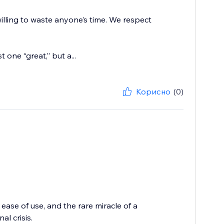
willing to waste anyone’s time. We respect
 one “great,” but a...
Корисно
(0)
ease of use, and the rare miracle of a
l crisis.