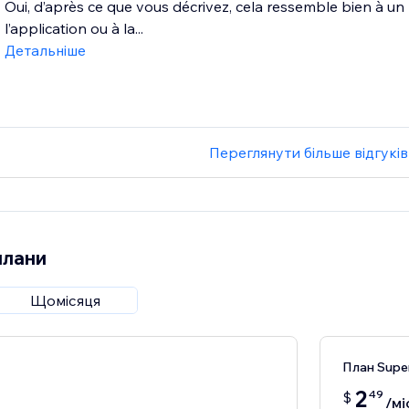
Oui, d’après ce que vous décrivez, cela ressemble bien à un
l’application ou à la...
Детальніше
Переглянути більше відгуків
плани
Щомісяця
План Supe
2
49
$
/мі