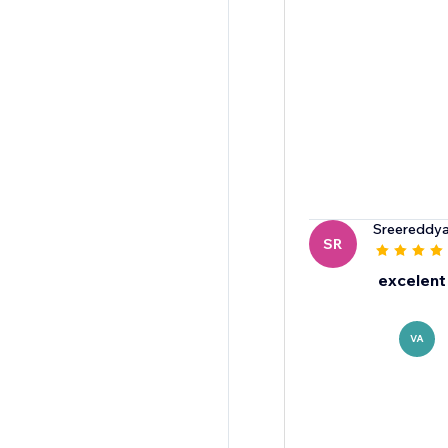
Sreereddya
SR
excelent
VA