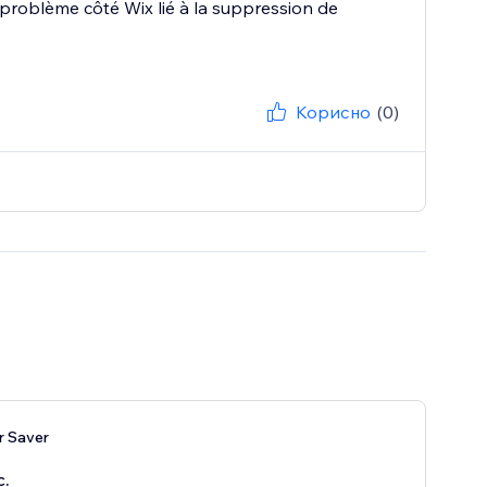
 problème côté Wix lié à la suppression de
Корисно
(0)
r Saver
с.