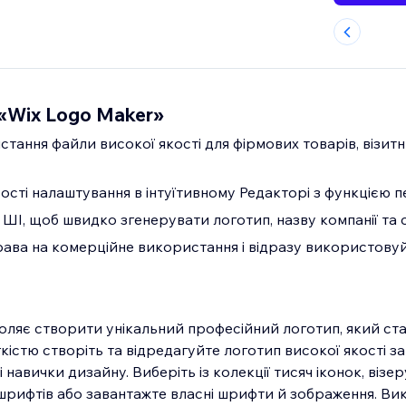
«Wix Logo Maker»
стання файли високої якості для фірмових товарів, візит
сті налаштування в інтуїтивному Редакторі з функцією п
І, щоб швидко згенерувати логотип, назву компанії та с
рава на комерційне використання і відразу використову
оляє створити унікальний професійний логотип, який ст
гкістю створіть та відредагуйте логотип високої якості за
 навички дизайну. Виберіть із колекції тисяч іконок, візер
 шрифтів або завантажте власні шрифти й зображення. В