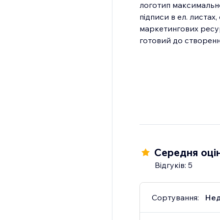
логотип максимально
підписи в ел. листах
маркетингових ресурс
Середня оцін
Відгуків: 5
Сортування:
Нед