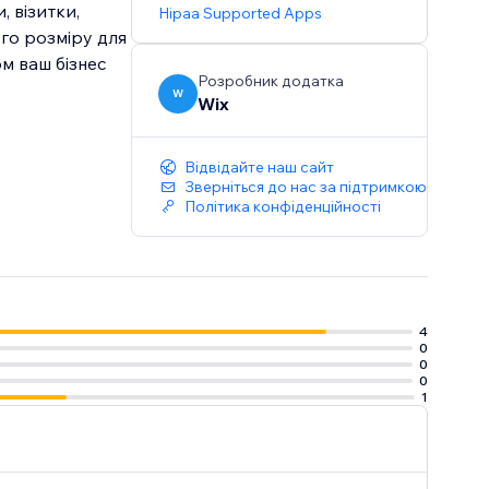
 візитки,
Hipaa Supported Apps
ого розміру для
ом ваш бізнес
Розробник додатка
W
Wix
Відвідайте наш сайт
Зверніться до нас за підтримкою
Політика конфіденційності
4
0
0
0
1