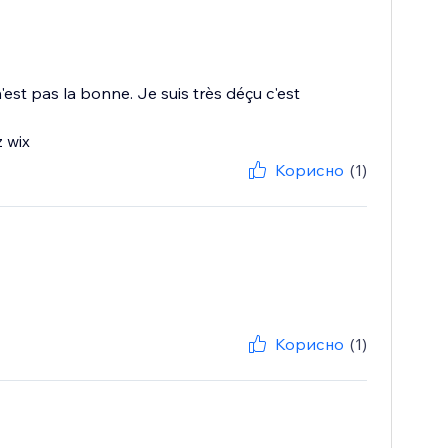
st pas la bonne. Je suis très déçu c'est
z wix
Корисно
(1)
Корисно
(1)