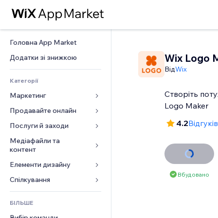
Головна App Market
Wix Logo 
Додатки зі знижкою
Від
Wix
Категорії
Створіть поту
Маркетинг
Logo Maker
Продавайте онлайн
Реклама
4.2
Відгуків
Мобільний
Послуги й заходи
Додатки для магазинів
Аналітика
Надсилання та доставка
Медіафайли та 
Готелі
контент
Соцмережі
Кнопки продажу
Заходи
Елементи дизайну
Галерея
SEO
Онлайн‑курси
Ресторани
Вбудовано
Музика
Залучення
Карти й навігація
Спілкування 
Друк на замовлення
Нерухомість
Подкасти
Розміщення сайту
Конфіденційність і безпека
Бухгалтерський облік
Форми
Запис на послуги
БІЛЬШЕ
Фотографія
Ел. пошта
Годинник
Купони й лояльність
Блог
Вибір команди