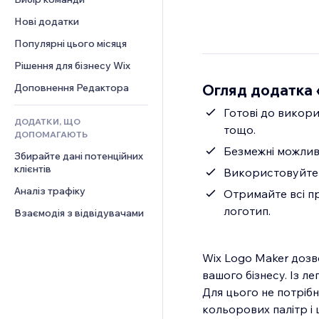
Відео
Конверсія
Шаблони сторінок
Рішення для складів
Опитування
Нові додатки
PDF
Ефекти зображення
Дропшипінг
Чат
Обмін файлами
Популярні цього місяця
Кнопки та меню
Тарифні плани й підписки
Коментарі
Новини
Банери та бейджі
Краудфандинг
Рішення для бізнесу Wix
Телефон
Контент‑послуги
Калькулятори
Їжа та напої
Спільнота
Огляд додатка 
Доповнення Редактора
Ефекти для тексту
Пошук
Відгуки
Готові до викори
ДОДАТКИ, ЩО
Погода
CRM
тощо.
ДОПОМАГАЮТЬ
Графіки й таблиці
Безмежні можливо
Збирайте дані потенційних 
клієнтів
Використовуйте Ш
Аналіз трафіку
Отримайте всі п
логотип.
Взаємодія з відвідувачами
Wix Logo Maker дозв
вашого бізнесу. Із ле
Для цього не потрібні
кольорових палітр і