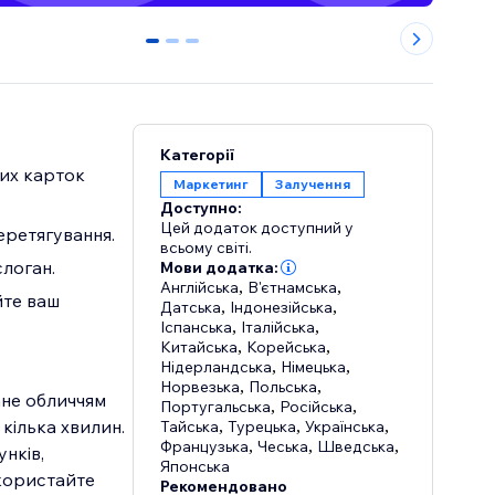
0
1
2
Категорії
них карток
Маркетинг
Залучення
Доступно:
Цей додаток доступний у
еретягування.
всьому світі.
логан.
Мови додатка:
Англійська
,
В'єтнамська
,
йте ваш
Датська
,
Індонезійська
,
Іспанська
,
Італійська
,
Китайська
,
Корейська
,
Нідерландська
,
Німецька
,
Норвезька
,
Польська
,
ане обличчям
Португальська
,
Російська
,
 кілька хвилин.
Тайська
,
Турецька
,
Українська
,
Французька
,
Чеська
,
Шведська
,
унків,
Японська
икористайте
Рекомендовано