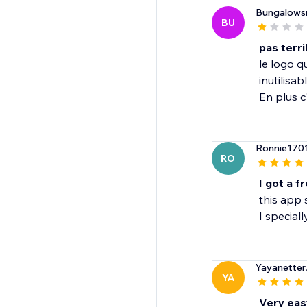
Bungalows
BU
pas terri
le logo q
inutilisab
En plus c
Ronnie170
RO
I got a f
this app 
I speciall
Yayanetter
YA
Very eas