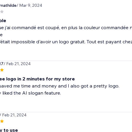
mathilde
/ Mar 9, 2024
ble
ue j'ai commandé est coupé, en plus la couleur commandée n'e
le
'était impossible d'avoir un logo gratuit. Tout est payant che
17
/ Feb 21, 2024
ree logo in 2 minutes for my store
saved me time and money and I also got a pretty logo.
y liked the AI slogan feature.
/ Feb 21, 2024
y to use