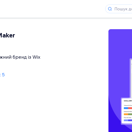
Maker
жний бренд із Wix
: 5