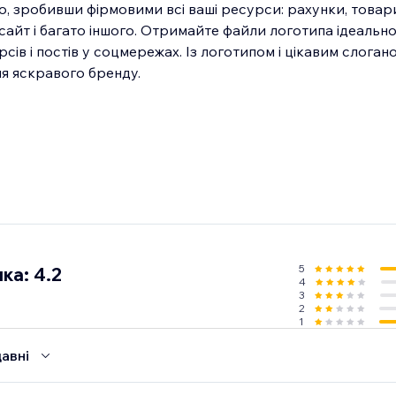
, зробивши фірмовими всі ваші ресурси: рахунки, товари,
, сайт і багато іншого. Отримайте файли логотипа ідеальн
ів і постів у соцмережах. Із логотипом і цікавим слоган
5
ка: 4.2
4
3
2
1
авні