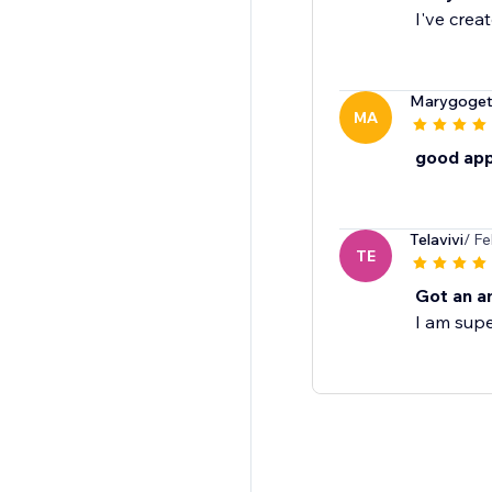
I've crea
Marygoget
MA
good ap
Telavivi
/ F
TE
Got an a
I am supe