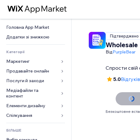
Головна App Market
Підтверджено 
Додатки зі знижкою
Wholesale
Від
PurpleBear
Категорії
Маркетинг
Спрости свій
Продавайте онлайн
Реклама
5.0
Відгуків
Мобільний
Послуги й заходи
Додатки для магазинів
Аналітика
Надсилання та доставка
Медіафайли та 
Готелі
контент
Соцмережі
Кнопки продажу
Заходи
Елементи дизайну
Галерея
SEO
Онлайн‑курси
Ресторани
Безкоштовне вст
Музика
Залучення
Карти й навігація
Спілкування 
Друк на замовлення
Нерухомість
Подкасти
Розміщення сайту
Конфіденційність і безпека
Бухгалтерський облік
Форми
Запис на послуги
БІЛЬШЕ
Фотографія
Ел. пошта
Годинник
Купони й лояльність
Блог
Вибір команди