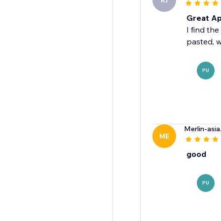
KI
Great A
I find th
pasted, wh
PU
Merlin-asia
ME
good
PU