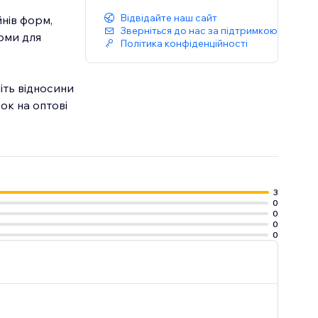
Відвідайте наш сайт
нів форм,
Зверніться до нас за підтримкою
рми для
Політика конфіденційності
іть відносини
ок на оптові
3
0
0
0
0