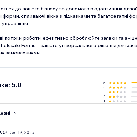
ться до вашого бізнесу за допомогою адаптивних дизай
 форми, спливаючі вікна з підказками та багатоетапні фо
 управління.
ві потоки роботи, ефективно оброблюйте заявки та зміцн
olesale Forms – вашого універсального рішення для заяв
ння замовленнями.
5
ка: 5.0
4
3
2
1
авні
590
/ Dec 19, 2025