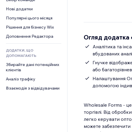
Відео
Конверсія
Шаблони сторінок
Рішення для складів
Опитування
Нові додатки
PDF
Ефекти зображення
Дропшипінг
Чат
Обмін файлами
Популярні цього місяця
Кнопки та меню
Тарифні плани й підписки
Коментарі
Новини
Банери та бейджі
Краудфандинг
Рішення для бізнесу Wix
Телефон
Контент‑послуги
Калькулятори
Їжа та напої
Спільнота
Огляд додатка 
Доповнення Редактора
Ефекти для тексту
Пошук
Відгуки
Аналітика та інс
ДОДАТКИ, ЩО
Погода
CRM
вбудованих аналі
ДОПОМАГАЮТЬ
Графіки й таблиці
Гнучке відображе
Збирайте дані потенційних 
або багаторівнев
клієнтів
Налаштування Оп
Аналіз трафіку
допомогою індив
Взаємодія з відвідувачами
Wholesale Forms - це
торгівлі. Від оброб
легко керувати опт
можете забезпечити 