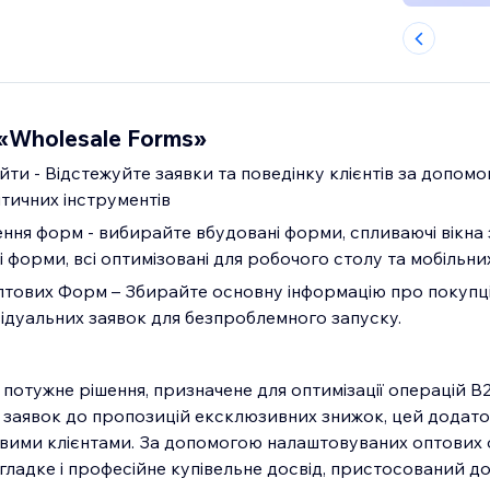
«Wholesale Forms»
айти - Відстежуйте заявки та поведінку клієнтів за допом
тичних інструментів
ння форм - вибирайте вбудовані форми, спливаючі вікна 
і форми, всі оптимізовані для робочого столу та мобільн
тових Форм – Збирайте основну інформацію про покупці
ідуальних заявок для безпроблемного запуску.
 потужне рішення, призначене для оптимізації операцій B
ки заявок до пропозицій ексклюзивних знижок, цей додат
овими клієнтами. За допомогою налаштовуваних оптових
гладке і професійне купівельне досвід, пристосований д