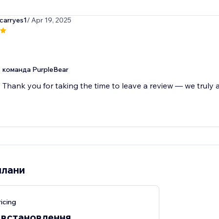
carryes1
/ Apr 19, 2025
команда PurpleBear
Thank you for taking the time to leave a review — we truly a
плани
icing
 встановлення