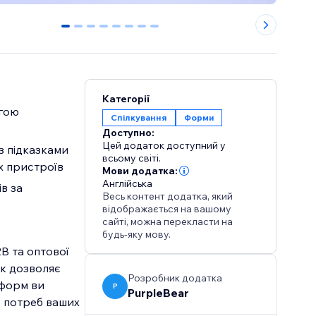
0
1
2
3
4
5
6
7
Категорії
огою
Спілкування
Форми
Доступно:
Цей додаток доступний у
з підказками
всьому світі.
их пристроїв
Мови додатка:
Англійська
в за
Весь контент додатка, який
відображається на вашому
сайті, можна перекласти на
будь-яку мову.
2B та оптової
ок дозволяє
Розробник додатка
 форм ви
P
PurpleBear
о потреб ваших