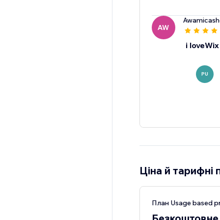
Awamicash
AW
i loveWix
PU
Ціна й тарифні 
План Usage based pr
Безкоштовне