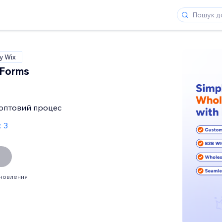
у Wix
 Forms
 оптовий процес
: 3
ановлення