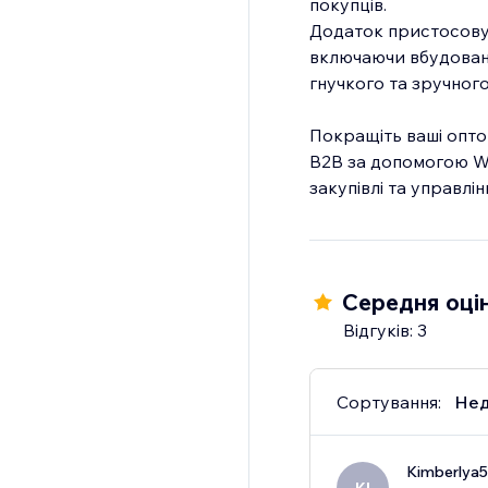
покупців.
Додаток пристосовує
включаючи вбудовані
гнучкого та зручного
Покращіть ваші опто
B2B за допомогою Wh
закупівлі та управлі
Середня оцін
Відгуків: 3
Сортування:
Нед
Kimberlya