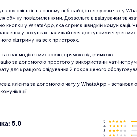
ання клієнтів на своєму веб-сайті, інтегруючи чат у Wh
ля обміну повідомленнями. Дозвольте відвідувачам зв’яза
ю кнопки у WhatsApp, яка сприяє швидкій комунікації. Чи
правлення у покупках, залишайтеся доступними через мит
ого підтриму на всіх пристроях.
і та взаємодію з миттєвою, прямою підтримкою.
ацію за допомогою простого у використанні чат-інструм
 чату для кращого слідування й покращеного обслуговуван
свід клієнта за допомогою чату у WhatsApp – встановлю
комунікації.
5
ка: 5.0
4
3
2