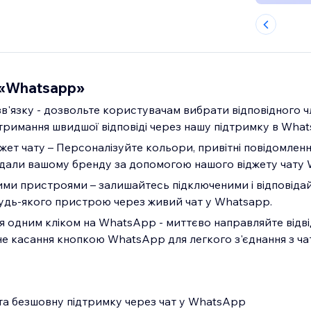
 «Whatsapp»
 зв'язку - дозвольте користувачам вибрати відповідного 
отримання швидшої відповіді через нашу підтримку в What
ет чату – Персоналізуйте кольори, привітні повідомлення
ідали вашому бренду за допомогою нашого віджету чату
ними пристроями – залишайтесь підключеними і відповіда
будь-якого пристрою через живий чат у Whatsapp.
 одним кліком на WhatsApp - миттєво направляйте відвід
е касання кнопкою WhatsApp для легкого з'єднання з ча
та безшовну підтримку через чат у WhatsApp