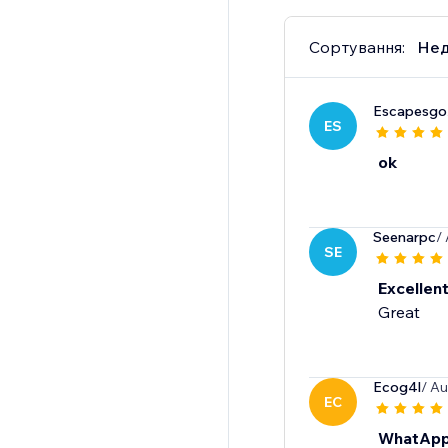
Сортування:
Нед
Escapesgo
ES
ok
Seenarpc
/
SE
Excellen
Great
Ecog4l
/ Au
EC
WhatApp