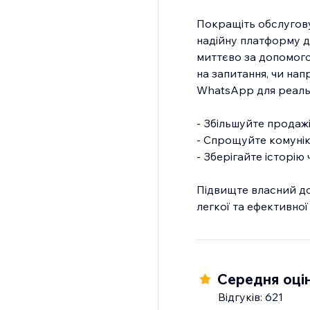
Покращіть обслуговув
надійну платформу д
миттєво за допомого
на запитання, чи на
WhatsApp для реальн
- Збільшуйте продаж
- Спрощуйте комунік
- Зберігайте історію
Підвищте власний до
легкої та ефективної 
Середня оцін
Відгуків: 621