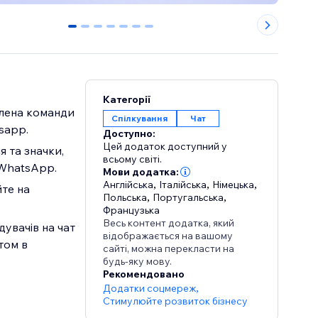
0
1
2
3
4
5
6
Категорії
члена команди
Спілкування
Чат
sapp.
Доступно:
Цей додаток доступний у
 та значки,
всьому світі.
 WhatsApp.
Мови додатка:
Англійська
,
Італійська
,
Німецька
,
йте на
Польська
,
Португальська
,
Французька
Весь контент додатка, який
увачів на чат
відображається на вашому
том в
сайті, можна перекласти на
будь-яку мову.
Рекомендовано
Додатки соцмереж
,
Стимулюйте розвиток бізнесу