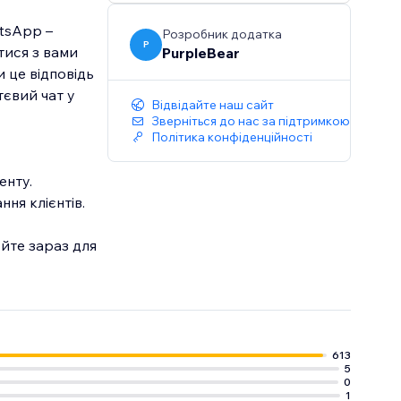
atsApp –
Розробник додатка
P
тися з вами
PurpleBear
 це відповідь
тєвий чат у
Відвідайте наш сайт
Зверніться до нас за підтримкою
Політика конфіденційності
енту.
ня клієнтів.
йте зараз для
613
5
0
1