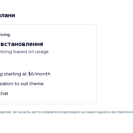
плани
icing
 встановлення
pricing based on usage
ng starting at $6/month
zation to suit theme
chat
одатків, які можуть застосовуватися відповідно до вашої адреси виставлення