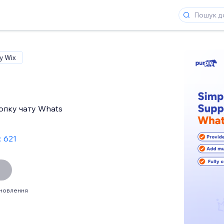
у Wix
опку чату Whats
: 621
ановлення