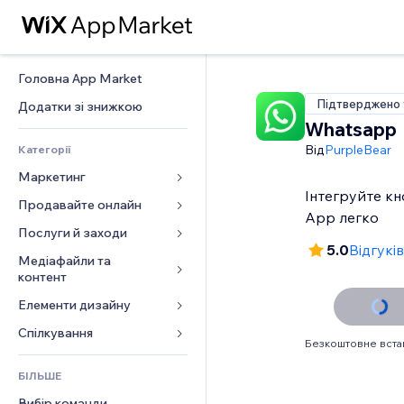
Головна App Market
Підтверджено 
Додатки зі знижкою
Whatsapp
Від
PurpleBear
Категорії
Маркетинг
Інтегруйте кн
Продавайте онлайн
Реклама
App легко
Мобільний
Послуги й заходи
Додатки для магазинів
5.0
Відгуків
Аналітика
Надсилання та доставка
Медіафайли та 
Готелі
контент
Соцмережі
Кнопки продажу
Заходи
Елементи дизайну
Галерея
SEO
Онлайн‑курси
Ресторани
Музика
Залучення
Карти й навігація
Спілкування 
Друк на замовлення
Нерухомість
Безкоштовне вст
Подкасти
Розміщення сайту
Конфіденційність і безпека
Бухгалтерський облік
Форми
Запис на послуги
БІЛЬШЕ
Фотографія
Ел. пошта
Годинник
Купони й лояльність
Блог
Вибір команди