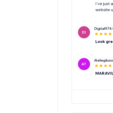
I've just
website u
Digital974
DI
Look gre
Ateliegiluxo
AT
MARAVIL