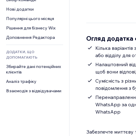
Відео
Конверсія
Шаблони сторінок
Рішення для складів
Опитування
Нові додатки
PDF
Ефекти зображення
Дропшипінг
Чат
Обмін файлами
Популярні цього місяця
Кнопки та меню
Тарифні плани й підписки
Коментарі
Новини
Банери та бейджі
Краудфандинг
Рішення для бізнесу Wix
Телефон
Контент‑послуги
Калькулятори
Їжа та напої
Спільнота
Огляд додатка
Доповнення Редактора
Ефекти для тексту
Пошук
Відгуки
Кілька варіантів
ДОДАТКИ, ЩО
Погода
CRM
або відділу для 
ДОПОМАГАЮТЬ
Графіки й таблиці
Налаштовний відж
Збирайте дані потенційних 
щоб вони відпов
клієнтів
Сумісність з різ
Аналіз трафіку
повідомлення з 
Взаємодія з відвідувачами
Перенаправлення
WhatsApp за одн
WhatsApp
Забезпечте миттєву 