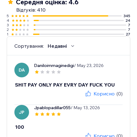
Середня оцінка: 4.6
Відгуків: 410
5
345
4
24
3
7
2
7
1
27
Сортування:
Недавні
Daniloimmaginedigi
/ May 23, 2026
DA
SHIT PAY ONLY PAY EVRY DAY FUCK YOU
Корисно
(0)
Jpablopadillar055
/ May 13, 2026
JP
100
Корисно
(0)