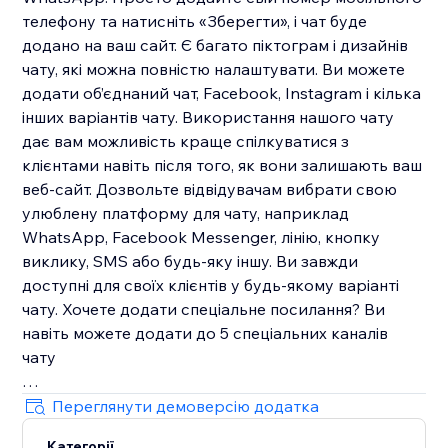
телефону та натисніть «Зберегти», і чат буде
додано на ваш сайт. Є багато піктограм і дизайнів
чату, які можна повністю налаштувати. Ви можете
додати об’єднаний чат, Facebook, Instagram і кілька
інших варіантів чату. Використання нашого чату
дає вам можливість краще спілкуватися з
клієнтами навіть після того, як вони залишають ваш
веб-сайт. Дозвольте відвідувачам вибрати свою
улюблену платформу для чату, наприклад
WhatsApp, Facebook Messenger, лінію, кнопку
виклику, SMS або будь-яку іншу. Ви завжди
доступні для своїх клієнтів у будь-якому варіанті
чату. Хочете додати спеціальне посилання? Ви
навіть можете додати до 5 спеціальних каналів
чату
Ви можете налаштувати шрифти, кольори, розміри,
Переглянути демоверсію додатка
розташування та інше для своїх кнопок WhatsApp
Категорії