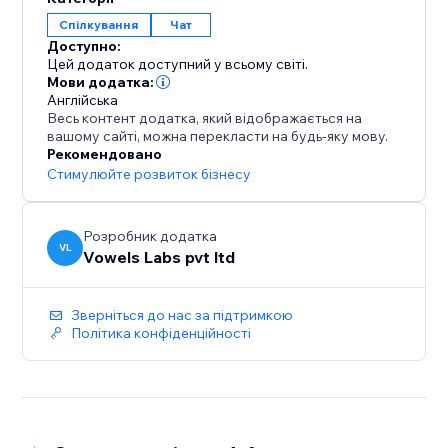
та інших чатів. Крім того, скористайтеся
Спілкування
Чат
розширеними параметрами, щоб оптимізувати
Доступно:
віджет чату для максимальної конверсії. Ви
Цей додаток доступний у всьому світі.
зможете показати свій WhatsApp та інші віджети
Мови додатка:
чату своїм кваліфікованим відвідувачам у
Англійська
Весь контент додатка, який відображається на
потрібний час. Ви можете відстежувати свою
вашому сайті, можна перекласти на будь-яку мову.
ефективність за допомогою вбудованої аналітики,
Рекомендовано
щоб краще зрозуміти, як краще спілкуватися зі
Стимулюйте розвиток бізнесу
своїми клієнтами за допомогою чату
Розробник додатка
VL
Vowels Labs pvt ltd
Зверніться до нас за підтримкою
Політика конфіденційності