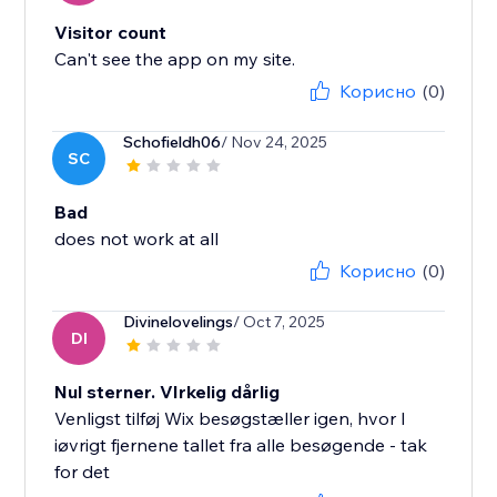
Visitor count
Can't see the app on my site.
Корисно
(0)
Schofieldh06
/ Nov 24, 2025
SC
Bad
does not work at all
Корисно
(0)
Divinelovelings
/ Oct 7, 2025
DI
Nul sterner. VIrkelig dårlig
Venligst tilføj Wix besøgstæller igen, hvor I
iøvrigt fjernene tallet fra alle besøgende - tak
for det