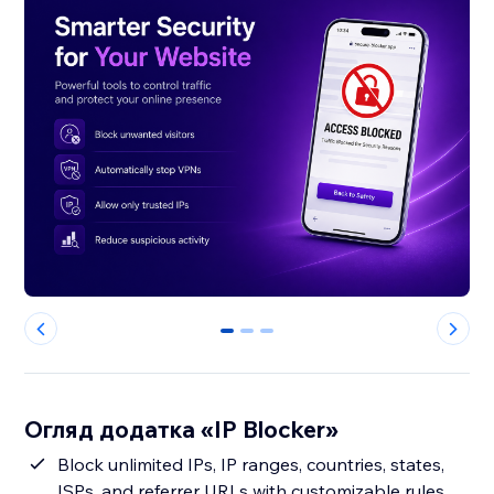
0
1
2
Огляд додатка «IP Blocker»
Block unlimited IPs, IP ranges, countries, states,
ISPs, and referrer URLs with customizable rules