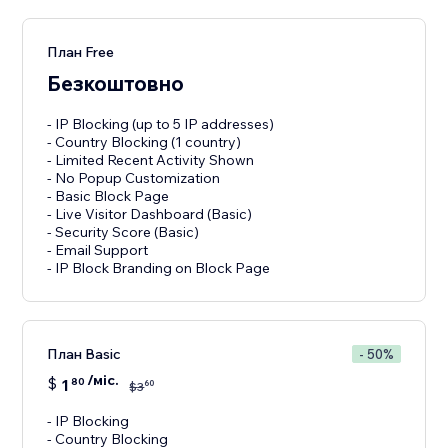
План Free
Безкоштовно
- IP Blocking (up to 5 IP addresses)
- Country Blocking (1 country)
- Limited Recent Activity Shown
- No Popup Customization
- Basic Block Page
- Live Visitor Dashboard (Basic)
- Security Score (Basic)
- Email Support
- IP Block Branding on Block Page
План Basic
- 50%
/міс.
$
1
80
60
$
3
- IP Blocking
- Country Blocking