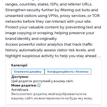
ranges, countries, states, ISPs, and referrer URLs.
Strengthen security further by filtering out bots and
unwanted visitors using VPNs, proxy services, or TOR
networks before they can interact with your site.
Protect your valuable content by preventing text and
image copying or scraping, helping preserve your
brand identity and originality.
Access powerful visitor analytics that track traffic
history, automatically assess visitor risk levels, and
highlight suspicious activity to help you stay ahead of
potential threats.
Категорії
Deliver a personalized browsing experience by
Елементи дизайну
Конфіденційність і безпека
redirecting visitors to custom pages based on their
Доступно:
geographic location, ensuring the right content
Цей додаток доступний у всьому світі.
Мови додатка:
Англійська
Весь контент додатка, який відображається на
вашому сайті, можна перекласти на будь-яку мову.