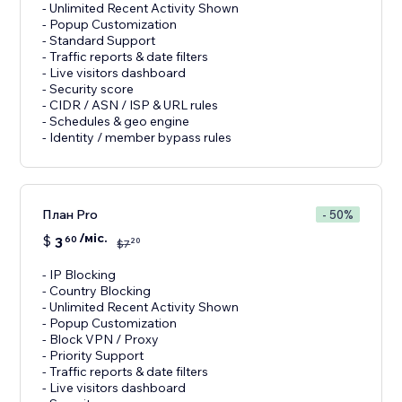
- Unlimited Recent Activity Shown
- Popup Customization
- Standard Support
- Traffic reports & date filters
- Live visitors dashboard
- Security score
- CIDR / ASN / ISP & URL rules
- Schedules & geo engine
План Pro
- 50%
/міс.
$
3
60
20
$
7
- IP Blocking
- Country Blocking
- Unlimited Recent Activity Shown
- Popup Customization
- Block VPN / Proxy
- Priority Support
- Traffic reports & date filters
- Live visitors dashboard