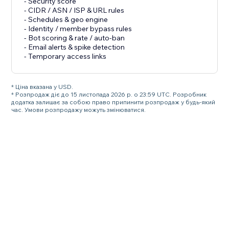
- Security score
- CIDR / ASN / ISP & URL rules
- Schedules & geo engine
- Identity / member bypass rules
- Bot scoring & rate / auto-ban
- Email alerts & spike detection
- Temporary access links
* Ціна вказана у USD.
* Розпродаж діє до 15 листопада 2026 р. о 23:59 UTC. Розробник
додатка залишає за собою право припинити розпродаж у будь-який
час. Умови розпродажу можуть змінюватися.