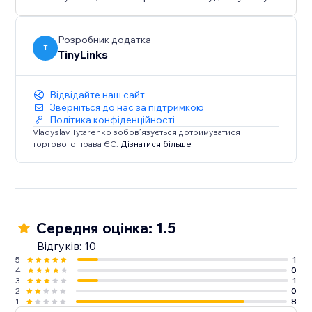
We’re always happy to help, please feel free to
contact us anytime if you have any questions or need
assistance
Розробник додатка
T
TinyLinks
Відвідайте наш сайт
Зверніться до нас за підтримкою
Політика конфіденційності
Vladyslav Tytarenko зобов’язується дотримуватися
торгового права ЄС.
Дізнатися більше
Середня оцінка: 1.5
Відгуків: 10
5
1
4
0
3
1
2
0
1
8