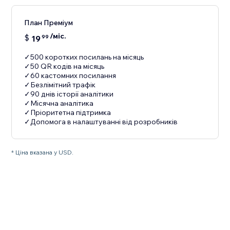
План Преміум
/міс.
$
19
99
✓500 коротких посилань на місяць
✓50 QR кодів на місяць
✓60 кастомних посилання
✓Безлімітний трафік
✓90 днів історії аналітики
✓Місячна аналітика
✓Пріоритетна підтримка
✓Допомога в налаштуванні від розробників
* Ціна вказана у USD.