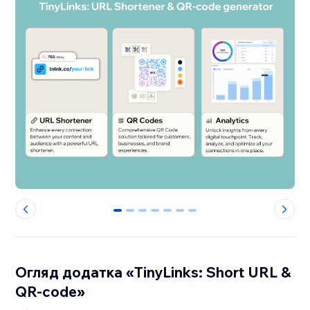
0
1
2
3
4
5
6
Огляд додатка «TinyLinks: Short URL &
QR-code»