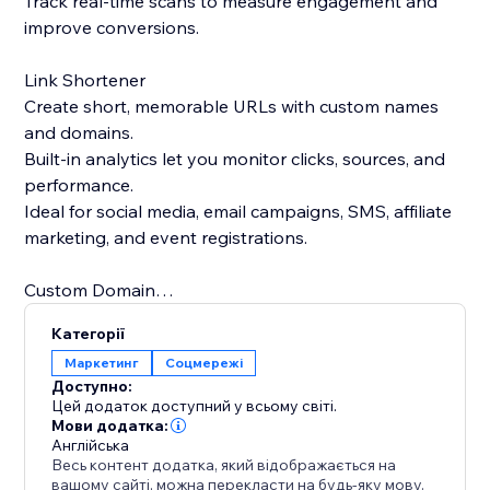
Track real-time scans to measure engagement and
improve conversions.
Link Shortener
Create short, memorable URLs with custom names
and domains.
Built-in analytics let you monitor clicks, sources, and
performance.
Ideal for social media, email campaigns, SMS, affiliate
marketing, and event registrations.
Custom Domain
Use your own domain for both QR codes and short
Категорії
links.
Маркетинг
Соцмережі
Strengthen brand trust and recognition with branded
Доступно:
links.
Цей додаток доступний у всьому світі.
Replace generic short links with professional, brand-
Мови додатка:
Англійська
focused URLs.
Весь контент додатка, який відображається на
вашому сайті, можна перекласти на будь-яку мову.