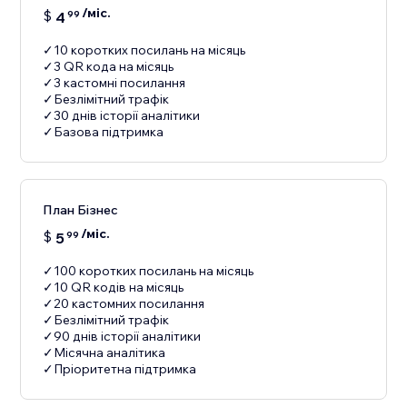
/міс.
$
4
99
✓10 коротких посилань на місяць
✓3 QR кода на місяць
✓3 кастомні посилання
✓Безлімітний трафік
✓30 днів історії аналітики
✓Базова підтримка
План Бізнес
/міс.
$
5
99
✓100 коротких посилань на місяць
✓10 QR кодів на місяць
✓20 кастомних посилання
✓Безлімітний трафік
✓90 днів історії аналітики
✓Місячна аналітика
✓Пріоритетна підтримка