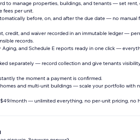
rd to manage properties, buildings, and tenants — set rent, 
 fees per unit.
utomatically before, on, and after the due date — no manual 
, credit, and waiver recorded in an immutable ledger — pe
ensible records.
y Aging, and Schedule E reports ready in one click — everyt
ked separately — record collection and give tenants visibility 
nstantly the moment a payment is confirmed.
omes and multi-unit buildings — scale your portfolio with n
n $49/month — unlimited everything, no per-unit pricing, no 
и
ає відгуків. Залиште перший.