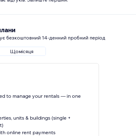
плани
ує безкоштовний 14‑денний пробний період
Щомісяця
ed to manage your rentals — in one
ties, units & buildings (single +
t)
ith online rent payments