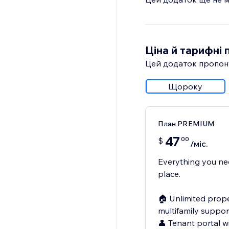
Ціна й тарифні 
Цей додаток пропон
Щороку
План PREMIUM
47
00
$
/міс.
Everything you ne
place.
🏠 Unlimited proper
multifamily suppor
👤 Tenant portal w