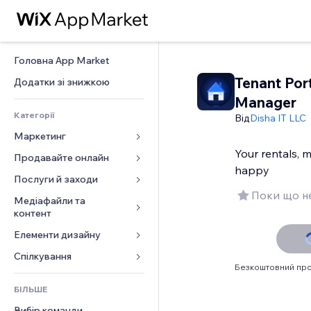
Головна App Market
Tenant Por
Додатки зі знижкою
Manager
Категорії
Від
Disha IT LLC
Маркетинг
Your rentals, 
Продавайте онлайн
Реклама
happy
Мобільний
Послуги й заходи
Додатки для магазинів
Поки що не
Аналітика
Надсилання та доставка
Медіафайли та 
Готелі
контент
Соцмережі
Кнопки продажу
Заходи
Елементи дизайну
Галерея
SEO
Онлайн‑курси
Ресторани
Музика
Залучення
Карти й навігація
Спілкування 
Друк на замовлення
Нерухомість
Безкоштовний про
Подкасти
Розміщення сайту
Конфіденційність і безпека
Бухгалтерський облік
Форми
Запис на послуги
БІЛЬШЕ
Фотографія
Ел. пошта
Годинник
Купони й лояльність
Блог
Вибір команди