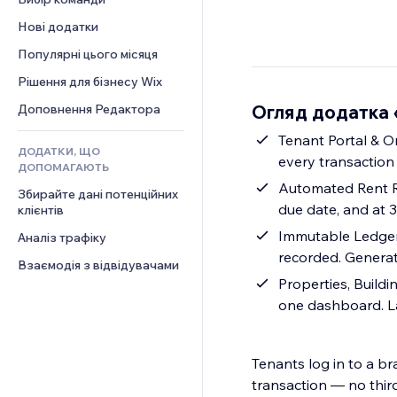
Відео
Конверсія
Шаблони сторінок
Рішення для складів
Опитування
Нові додатки
PDF
Ефекти зображення
Дропшипінг
Чат
Обмін файлами
Популярні цього місяця
Кнопки та меню
Тарифні плани й підписки
Коментарі
Новини
Банери та бейджі
Краудфандинг
Рішення для бізнесу Wix
Телефон
Контент‑послуги
Калькулятори
Їжа та напої
Спільнота
Огляд додатка «
Доповнення Редактора
Ефекти для тексту
Пошук
Відгуки
Tenant Portal & O
ДОДАТКИ, ЩО
Погода
CRM
every transaction
ДОПОМАГАЮТЬ
Графіки й таблиці
Automated Rent Re
Збирайте дані потенційних 
due date, and at
клієнтів
Immutable Ledger 
Аналіз трафіку
recorded. Generat
Взаємодія з відвідувачами
Properties, Build
one dashboard. La
Tenants log in to a br
transaction — no thi