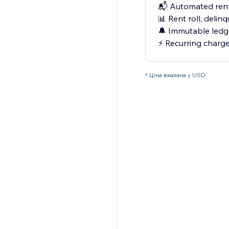
📬 Automated rent 
📊 Rent roll, deli
🔔 Immutable ledge
⚡ Recurring charg
* Ціна вказана у USD.