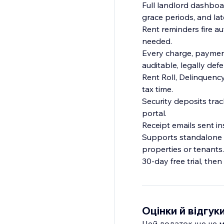
Full landlord dashboa
grace periods, and late
Rent reminders fire a
needed.
Every charge, payment
auditable, legally def
Rent Roll, Delinquenc
tax time.
Security deposits trac
portal.
Receipt emails sent i
Supports standalone h
properties or tenants.
30-day free trial, the
Оцінки й відгук
Цей додаток ще не м