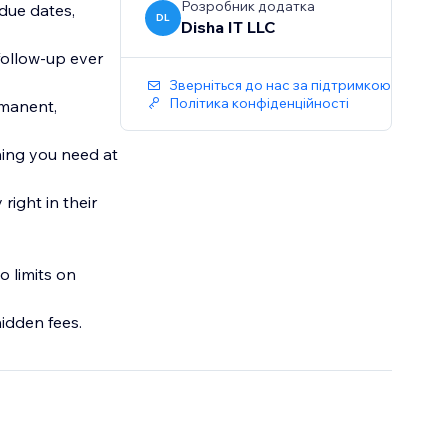
Розробник додатка
due dates,
DL
Disha IT LLC
follow-up ever
Зверніться до нас за підтримкою
Політика конфіденційності
rmanent,
hing you need at
right in their
o limits on
hidden fees.