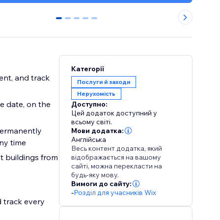
0
1
2
3
4
Категорії
ent, and track
Послуги й заходи
Нерухомість
e date, on the
Доступно:
Цей додаток доступний у
всьому світі.
permanently
Мови додатка:
Англійська
ny time
Весь контент додатка, який
t buildings from
відображається на вашому
сайті, можна перекласти на
будь-яку мову.
Вимоги до сайту:
-
Розділ для учасників Wix
d track every