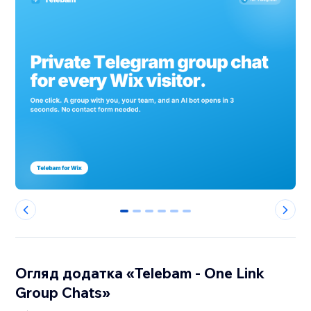
0
1
2
3
4
5
Огляд додатка «Telebam - One Link
Group Chats»