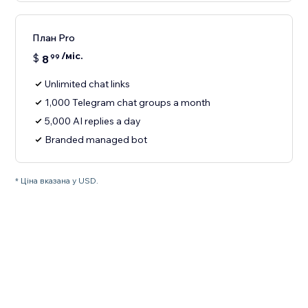
План Pro
/міс.
$
8
99
Unlimited chat links
1,000 Telegram chat groups a month
5,000 AI replies a day
Branded managed bot
* Ціна вказана у USD.