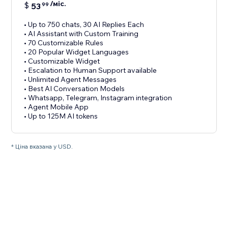
/міс.
$
53
99
• Up to 750 chats, 30 AI Replies Each
• AI Assistant with Custom Training
• 70 Customizable Rules
• 20 Popular Widget Languages
• Customizable Widget
• Escalation to Human Support available
• Unlimited Agent Messages
• Best AI Conversation Models
• Whatsapp, Telegram, Instagram integration
• Agent Mobile App
• Up to 125M AI tokens
* Ціна вказана у USD.