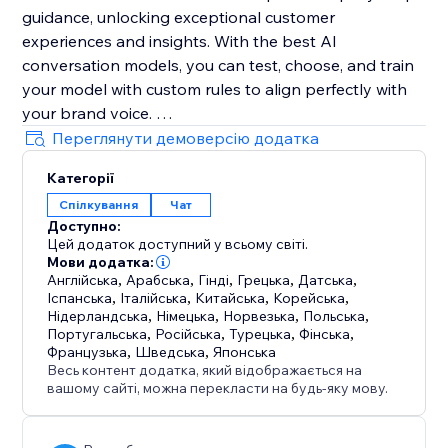
guidance, unlocking exceptional customer
experiences and insights. With the best AI
conversation models, you can test, choose, and train
your model with custom rules to align perfectly with
your brand voice.
Переглянути демоверсію додатка
TeeChats also lets you manage conversations
Категорії
manually anytime. The AI handles routine chats, and
Спілкування
Чат
you can take over instantly to provide personal
Доступно:
support, ensuring efficiency with a human touch.
Цей додаток доступний у всьому світі.
TeeChats will access your products/plans to provide
Мови додатка:
best answers to your customers.
Англійська
,
Арабська
,
Гінді
,
Грецька
,
Датська
,
Іспанська
,
Італійська
,
Китайська
,
Корейська
,
Нідерландська
,
Німецька
,
Норвезька
,
Польська
,
Your data is stored in EU-based data centers and
Португальська
,
Російська
,
Турецька
,
Фінська
,
protected by GDPR.
Французька
,
Шведська
,
Японська
Весь контент додатка, який відображається на
вашому сайті, можна перекласти на будь-яку мову.
Start free today
https://www.youtube.com/@Teechats