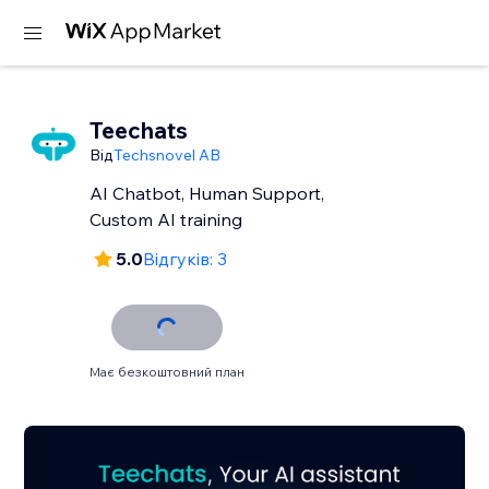
Teechats
Від
Techsnovel AB
AI Chatbot, Human Support,
Custom AI training
5.0
Відгуків: 3
Має безкоштовний план