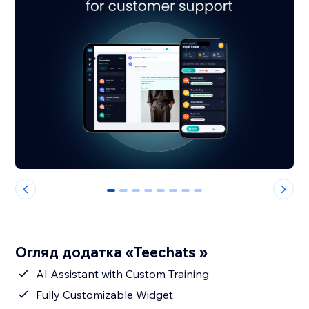
0
1
2
3
4
5
6
7
Огляд додатка «Teechats »
AI Assistant with Custom Training
Fully Customizable Widget