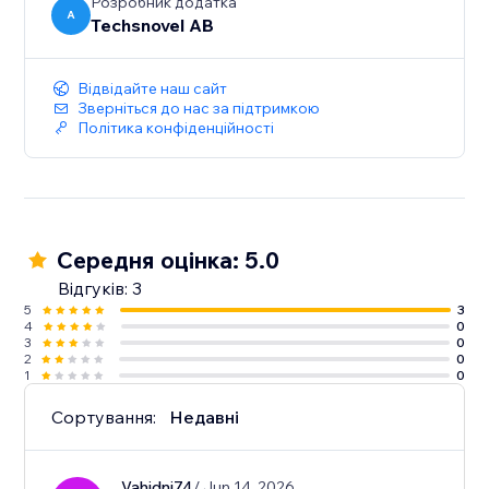
Розробник додатка
A
Techsnovel AB
Відвідайте наш сайт
Зверніться до нас за підтримкою
Політика конфіденційності
Середня оцінка: 5.0
Відгуків: 3
5
3
4
0
3
0
2
0
1
0
Сортування:
Недавні
Vahidnj74
/ Jun 14, 2026