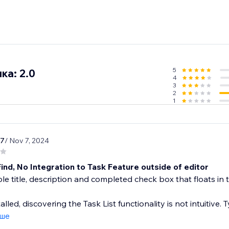
5
ка: 2.0
4
3
2
1
17
/ Nov 7, 2024
ind, No Integration to Task Feature outside of editor
mple title, description and completed check box that floats in t
lled, discovering the Task List functionality is not intuitive. T
іше