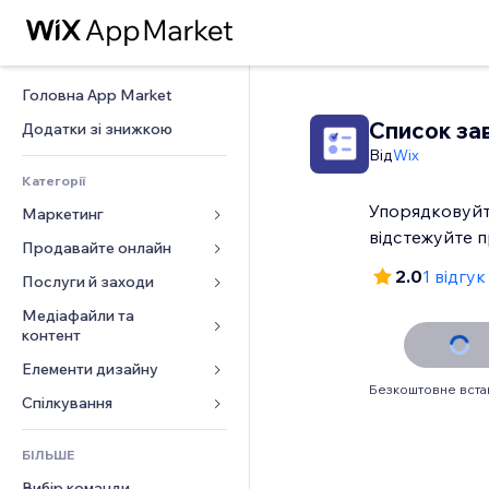
Головна App Market
Список за
Додатки зі знижкою
Від
Wix
Категорії
Упорядковуйт
Маркетинг
відстежуйте 
Продавайте онлайн
Реклама
2.0
1 відгук
Мобільний
Послуги й заходи
Додатки для магазинів
Аналітика
Надсилання та доставка
Медіафайли та 
Готелі
контент
Соцмережі
Кнопки продажу
Заходи
Елементи дизайну
Галерея
SEO
Онлайн‑курси
Ресторани
Безкоштовне вст
Музика
Залучення
Карти й навігація
Спілкування 
Друк на замовлення
Нерухомість
Подкасти
Розміщення сайту
Конфіденційність і безпека
Бухгалтерський облік
Форми
Запис на послуги
БІЛЬШЕ
Фотографія
Ел. пошта
Годинник
Купони й лояльність
Блог
Вибір команди