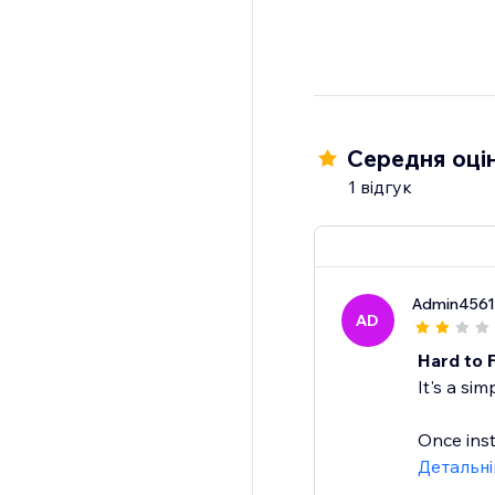
Середня оцін
1 відгук
Admin456
AD
Hard to F
It's a si
Once insta
Детальн