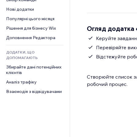
Відео
Конверсія
Шаблони сторінок
Рішення для складів
Опитування
Нові додатки
PDF
Ефекти зображення
Дропшипінг
Чат
Обмін файлами
Популярні цього місяця
Кнопки та меню
Тарифні плани й підписки
Коментарі
Новини
Банери та бейджі
Огляд додатка 
Краудфандинг
Рішення для бізнесу Wix
Телефон
Контент‑послуги
Калькулятори
Їжа та напої
Спільнота
Доповнення Редактора
Керуйте завданн
Ефекти для тексту
Пошук
Відгуки
Перевіряйте вико
ДОДАТКИ, ЩО
Погода
CRM
Відстежуйте роб
ДОПОМАГАЮТЬ
Графіки й таблиці
Збирайте дані потенційних 
клієнтів
Створюйте список за
Аналіз трафіку
робочий процес.
Взаємодія з відвідувачами