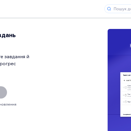
вдань
е завдання й
прогрес
ановлення