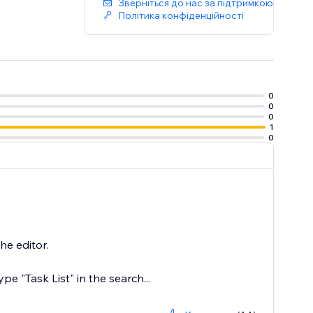
Зверніться до нас за підтримкою
Політика конфіденційності
0
0
0
1
0
he editor.
ype "Task List" in the search...