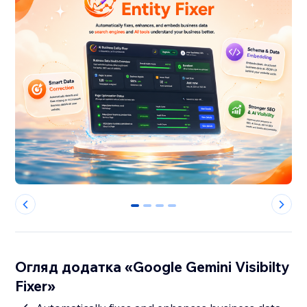
0
1
2
3
Огляд додатка «Google Gemini Visibilty
Fixer»