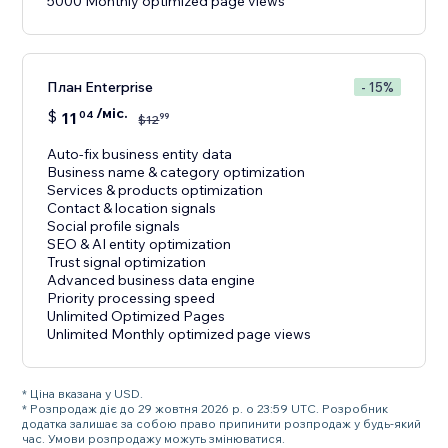
5000 Monthly optimized page views
План Enterprise
- 15%
/міс.
$
11
04
99
$
12
Auto-fix business entity data
Business name & category optimization
Services & products optimization
Contact & location signals
Social profile signals
SEO & AI entity optimization
Trust signal optimization
Advanced business data engine
Priority processing speed
Unlimited Optimized Pages
Unlimited Monthly optimized page views
* Ціна вказана у USD.
* Розпродаж діє до 29 жовтня 2026 р. о 23:59 UTC. Розробник
додатка залишає за собою право припинити розпродаж у будь-який
час. Умови розпродажу можуть змінюватися.