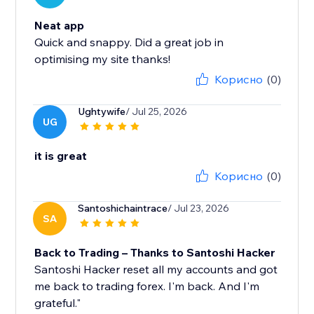
Neat app
Quick and snappy. Did a great job in
optimising my site thanks!
Корисно
(0)
Ughtywife
/ Jul 25, 2026
UG
it is great
Корисно
(0)
Santoshichaintrace
/ Jul 23, 2026
SA
Back to Trading – Thanks to Santoshi Hacker
Santoshi Hacker reset all my accounts and got
me back to trading forex. I'm back. And I'm
grateful."