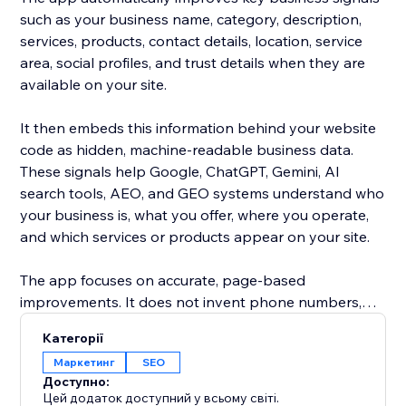
such as your business name, category, description,
services, products, contact details, location, service
area, social profiles, and trust details when they are
available on your site.
It then embeds this information behind your website
code as hidden, machine-readable business data.
These signals help Google, ChatGPT, Gemini, AI
search tools, AEO, and GEO systems understand who
your business is, what you offer, where you operate,
and which services or products appear on your site.
The app focuses on accurate, page-based
improvements. It does not invent phone numbers,
addresses, emails, reviews, awards, products, services,
Категорії
or claims. If a detail is not found on your website, it is
Маркетинг
SEO
left empty instead of guessed.
Доступно:
Цей додаток доступний у всьому світі.