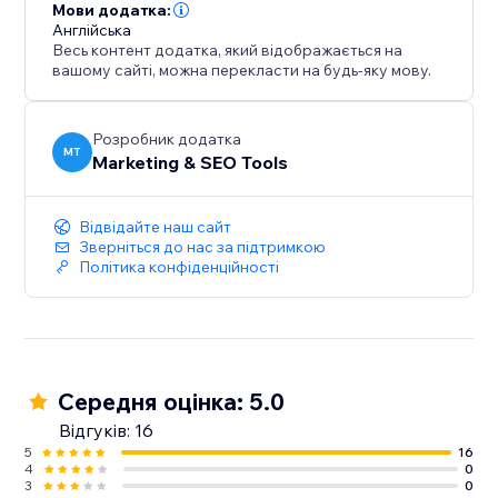
Use it to automatically clean, complete, and enrich the
Мови додатка:
Англійська
business data inside your website for SEO and AI
Весь контент додатка, який відображається на
discovery without changing your visible site design.
вашому сайті, можна перекласти на будь-яку мову.
Розробник додатка
MT
Marketing & SEO Tools
Відвідайте наш сайт
Зверніться до нас за підтримкою
Політика конфіденційності
Середня оцінка: 5.0
Відгуків: 16
5
16
4
0
3
0