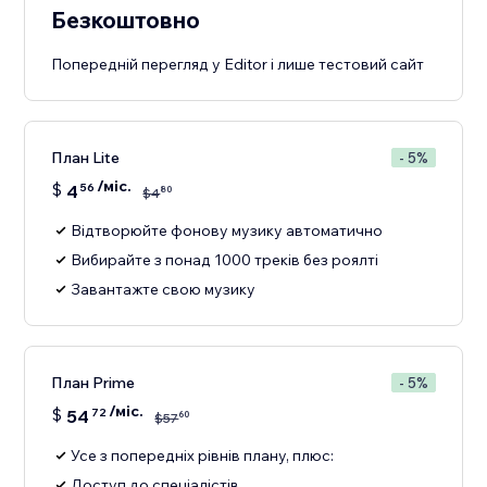
Безкоштовно
Попередній перегляд у Editor і лише тестовий сайт
План Lite
- 5%
/міс.
$
4
56
80
$
4
Відтворюйте фонову музику автоматично
Вибирайте з понад 1000 треків без роялті
Завантажте свою музику
План Prime
- 5%
/міс.
$
54
72
60
$
57
Усе з попередніх рівнів плану, плюс:
Доступ до спеціалістів