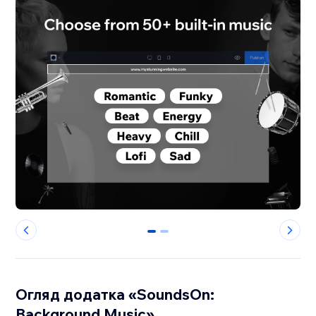
0
1
Огляд додатка «SoundsOn:
Background Music»