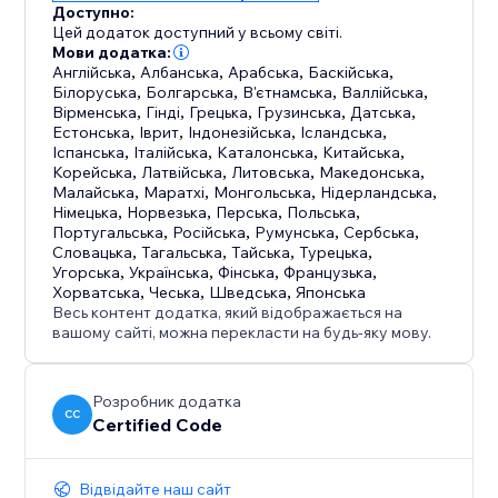
Доступно:
Цей додаток доступний у всьому світі.
Мови додатка:
Англійська
,
Албанська
,
Арабська
,
Баскійська
,
Білоруська
,
Болгарська
,
В'єтнамська
,
Валлійська
,
Вірменська
,
Гінді
,
Грецька
,
Грузинська
,
Датська
,
Естонська
,
Іврит
,
Індонезійська
,
Ісландська
,
Іспанська
,
Італійська
,
Каталонська
,
Китайська
,
Корейська
,
Латвійська
,
Литовська
,
Македонська
,
Малайська
,
Маратхі
,
Монгольська
,
Нідерландська
,
Німецька
,
Норвезька
,
Перська
,
Польська
,
Португальська
,
Російська
,
Румунська
,
Сербська
,
Словацька
,
Тагальська
,
Тайська
,
Турецька
,
Угорська
,
Українська
,
Фінська
,
Французька
,
Хорватська
,
Чеська
,
Шведська
,
Японська
Весь контент додатка, який відображається на
вашому сайті, можна перекласти на будь-яку мову.
Розробник додатка
CC
Certified Code
Відвідайте наш сайт