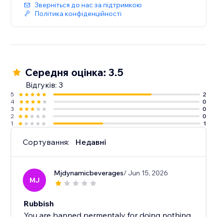
Зверніться до нас за підтримкою
Політика конфіденційності
Середня оцінка: 3.5
Відгуків: 3
5
2
4
0
3
0
2
0
1
1
Сортування:
Недавні
Mjdynamicbeverages
/ Jun 15, 2026
MJ
Rubbish
You are banned permentaly for doing nothing