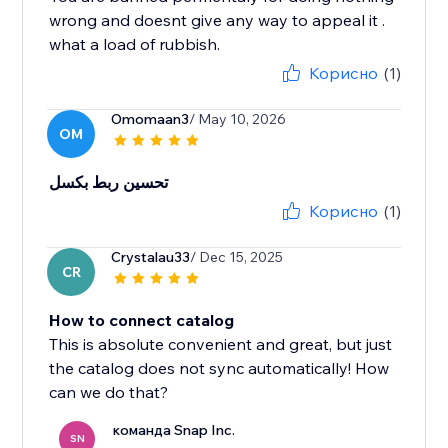
wrong and doesnt give any way to appeal it .
what a load of rubbish.
Корисно
(1)
Omomaan3
/ May 10, 2026
OM
تحسين ربط بكسل
Корисно
(1)
Crystalau33
/ Dec 15, 2025
CR
How to connect catalog
This is absolute convenient and great, but just
the catalog does not sync automatically! How
can we do that?
команда Snap Inc.
SN