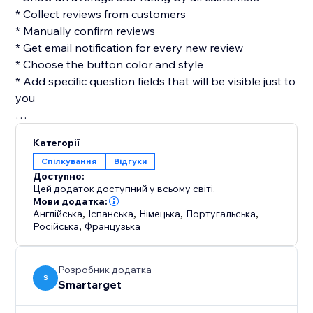
* Collect reviews from customers
* Manually confirm reviews
* Get email notification for every new review
* Choose the button color and style
* Add specific question fields that will be visible just to
you
One of the biggest benefits of the Reviews app by
Категорії
Smartarget is that you can avoid showing bad
Спілкування
Відгуки
feedback. We know how hard you work on your
Доступно:
website, and that sometimes angry customers leave
Цей додаток доступний у всьому світі.
an aggressive review for no reasonable reason, it
Мови додатка:
Англійська
,
Іспанська
,
Німецька
,
Португальська
,
happens. Our app can allow you to have full control
Російська
,
Французька
on the reviews you show on your website.
Be aware that the Reviews app by Smartarget allows
Розробник додатка
S
you to leave a review for your entire website and not
Smartarget
just for a particular item.