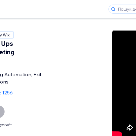
у Wix
 Ups
eting
g Automation, Exit
pons
: 1256
умсайт