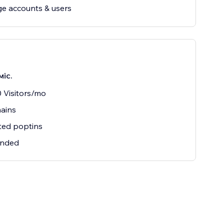
e accounts & users
міс.
 Visitors/mo
ains
ted poptins
nded