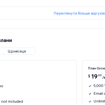
Переглянути більше відгуків
плани
Щомісяця
План Growt
19
00
$
/
5,000 
mo
Email
Unlimi
not included