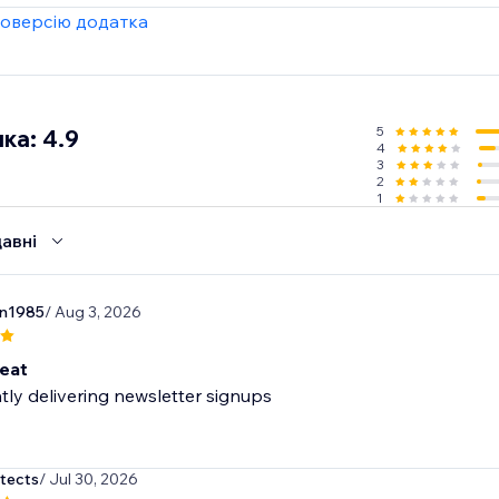
оверсію додатка
GetResponse, Zapier, Make, Omnisend, ActiveCampaign, Klav
5
ка: 4.9
4
3
2
1
авні
n1985
/ Aug 3, 2026
eat
tly delivering newsletter signups
itects
/ Jul 30, 2026