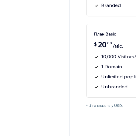
Branded
План Basic
20
00
$
/міс.
10,000 Visitor
1 Domain
Unlimited popt
Unbranded
* Ціна вказана у USD.