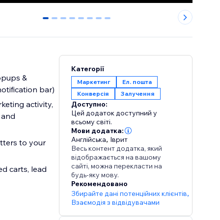
0
1
2
3
4
5
6
7
Категорії
popups &
Маркетинг
Ел. пошта
otification bar)
Конверсія
Залучення
eting activity,
Доступно:
Цей додаток доступний у
s and
всьому світі.
Мови додатка:
Англійська
,
Іврит
ters to your
Весь контент додатка, який
відображається на вашому
сайті, можна перекласти на
d carts, lead
будь-яку мову.
Рекомендовано
Збирайте дані потенційних клієнтів
,
Взаємодія з відвідувачами