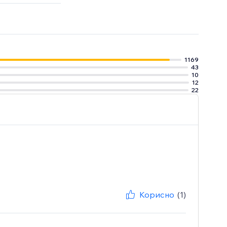
iyo, Brevo &
1169
43
10
12
22
Корисно
(1)