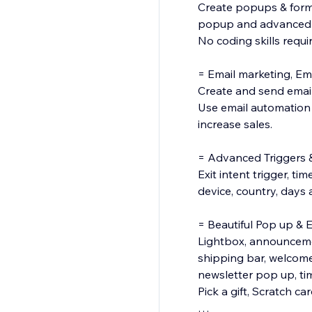
Create popups & forms 
popup and advanced ta
No coding skills requi
= Email marketing, E
Create and send email
Use email automation 
increase sales.
= Advanced Triggers 
Exit intent trigger, ti
device, country, days a
= Beautiful Pop up & 
Lightbox, announcement
shipping bar, welcom
newsletter pop up, ti
Pick a gift, Scratch car