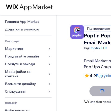
Головна App Market
Підтверджено 
Додатки зі знижкою
Poptin Pop
Категорії
Email Mark
Від
Poptin LTD
Маркетинг
Продавайте онлайн
Реклама
Email Marketin
Мобільний
Послуги й заходи
Додатки для магазинів
Pop Ups Cou
Аналітика
Надсилання та доставка
Медіафайли та 
Готелі
4.9
Відгуків
контент
Соцмережі
Кнопки продажу
Заходи
Елементи дизайну
Галерея
SEO
Онлайн‑курси
Ресторани
Музика
Залучення
Карти й навігація
Спілкування 
Друк на замовлення
Нерухомість
Подкасти
Розміщення сайту
Конфіденційність і безпека
Бухгалтерський облік
Форми
Запис на послуги
Потрібен премі
БІЛЬШЕ
Фотографія
Ел. пошта
Годинник
Купони й лояльність
Блог
Вибір команди