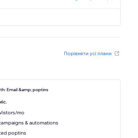
Порівняти усі плани
h: Email &amp; poptins
міс.
Vistors/mo
 campaigns & automations
ted poptins