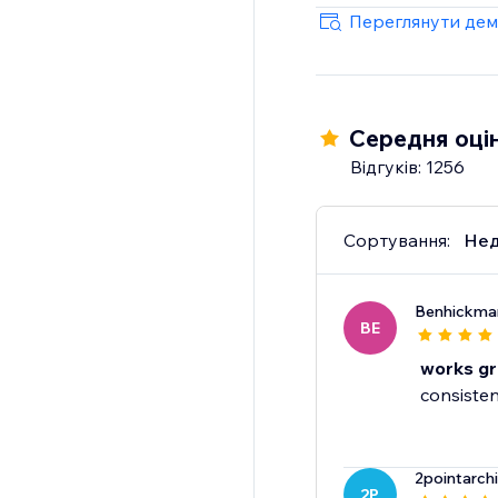
70+ Integrations
Переглянути дем
Mailchimp, HubSpot, 
more.
Середня оцін
Відгуків: 1256
Сортування:
Нед
Benhickma
BE
works gr
consisten
2pointarch
2P