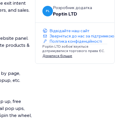
 exit intent
Розробник додатка
rs, and sales.
PL
Poptin LTD
Відвідайте наш сайт
Зверніться до нас за підтримкою
ebsite panel.
Політика конфіденційності
ote products &
Poptin LTD зобов’язується
дотримуватися торгового права ЄС.
Дізнатися більше
et by page,
opup, etc.
p up, free
il pop ups,
Spin the wheel,