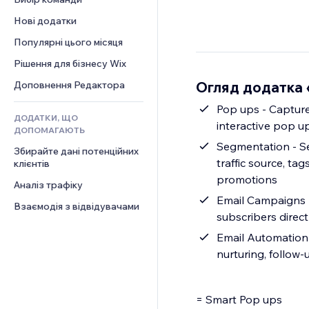
Відео
Конверсія
Шаблони сторінок
Рішення для складів
Опитування
Нові додатки
PDF
Ефекти зображення
Дропшипінг
Чат
Обмін файлами
Популярні цього місяця
Кнопки та меню
Тарифні плани й підписки
Коментарі
Новини
Банери та бейджі
Краудфандинг
Рішення для бізнесу Wix
Телефон
Контент‑послуги
Калькулятори
Їжа та напої
Спільнота
Огляд додатка «
Доповнення Редактора
Ефекти для тексту
Пошук
Відгуки
Pop ups - Capture
ДОДАТКИ, ЩО
Погода
CRM
interactive pop up
ДОПОМАГАЮТЬ
Графіки й таблиці
Segmentation - Se
Збирайте дані потенційних 
traffic source, t
клієнтів
promotions
Аналіз трафіку
Email Campaigns -
Взаємодія з відвідувачами
subscribers direc
Email Automation 
nurturing, follo
= Smart Pop ups