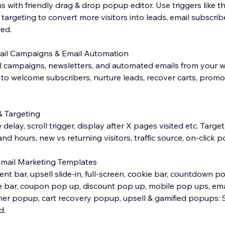
with friendly drag & drop popup editor. Use triggers like the
rgeting to convert more visitors into leads, email subscribe
red.
mail Campaigns & Email Automation
 campaigns, newsletters, and automated emails from your w
to welcome subscribers, nurture leads, recover carts, prom
& Targeting
me delay, scroll trigger, display after X pages visited etc. Targ
nd hours, new vs returning visitors, traffic source, on-click p
Email Marketing Templates
 bar, upsell slide-in, full-screen, cookie bar, countdown po
e bar, coupon pop up, discount pop up, mobile pop ups, ema
mer popup, cart recovery popup, upsell & gamified popups: 
d.