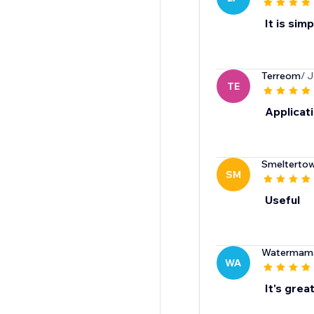
It is sim
Terreom
/ J
TE
Applicati
Smelterto
SM
Useful
Watermam
WA
It's great