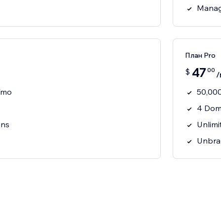
Manag
План Pro
47
00
$
/
s/mo
50,000
4 Dom
ins
Unlimi
Unbra