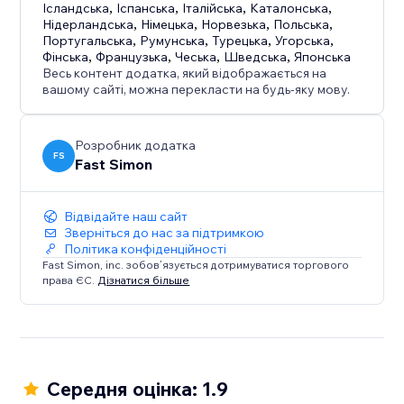
Ісландська
,
Іспанська
,
Італійська
,
Каталонська
,
Нідерландська
,
Німецька
,
Норвезька
,
Польська
,
Португальська
,
Румунська
,
Турецька
,
Угорська
,
Фінська
,
Французька
,
Чеська
,
Шведська
,
Японська
Весь контент додатка, який відображається на
вашому сайті, можна перекласти на будь-яку мову.
Розробник додатка
FS
Fast Simon
Відвідайте наш сайт
Зверніться до нас за підтримкою
Політика конфіденційності
Fast Simon, inc. зобов’язується дотримуватися торгового
права ЄС.
Дізнатися більше
Середня оцінка: 1.9