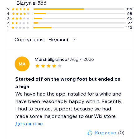
Відгуків: 566
5
315
4
68
3
46
2
27
1
110
Сортування:
Недавні
Marshallgrainco
/ Aug 7, 2026
MA
Started off on the wrong foot but ended on
a high
We have had the app installed for a while and
have been reasonably happy with it. Recently,
I had to contact support because we had
made some major changes to our Wix store...
Детальніше
Корисно
(0)