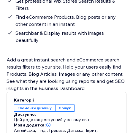
Get professional Wix Stores Search Results &
Filters
Find eCommerce Products, Blog posts or any
other content in an instant
Searchbar & Display results with images
beautifully
Add a great instant search and eCommerce search
results filters to your site. Help your users easily find
Products, Blog Articles, Images or any other content.
See what they are looking using reports and get SEO
insights in the Business Dashboard.
Категорії
Елементи дизайну
Пошук
Доступно:
Цей додаток доступний у всьому світі.
Мови додатка:
Англійська
,
Гінді
,
Грецька
,
Датська
,
Іврит
,