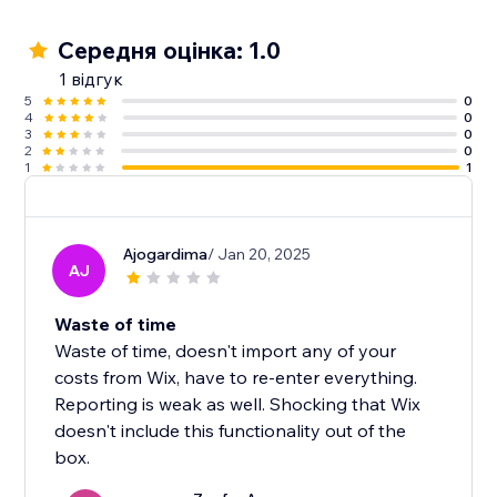
Середня оцінка: 1.0
1 відгук
5
0
4
0
3
0
2
0
1
1
Ajogardima
/ Jan 20, 2025
AJ
Waste of time
Waste of time, doesn't import any of your
costs from Wix, have to re-enter everything.
Reporting is weak as well. Shocking that Wix
doesn't include this functionality out of the
box.