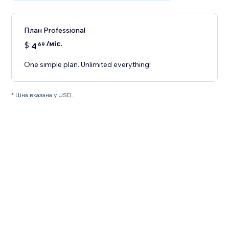
План Professional
/міс.
$
4
69
One simple plan. Unlimited everything!
* Ціна вказана у USD.