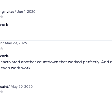
ginvites
/ Jun 1, 2026
work
on
/ May 29, 2026
work.
eactivated another countdown that worked perfectly. And n
t even work work.
saint
/ May 29, 2026