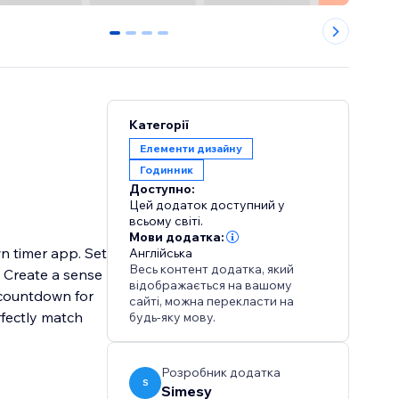
0
1
2
3
Категорії
Елементи дизайну
Годинник
Доступно:
Цей додаток доступний у
всьому світі.
Мови додатка:
n timer app. Set
Англійська
Весь контент додатка, який
. Create a sense
відображається на вашому
 countdown for
сайті, можна перекласти на
rfectly match
будь-яку мову.
Розробник додатка
S
Simesy