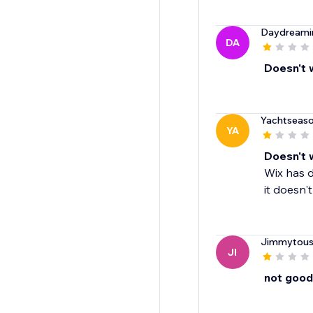
Daydreamin
DA
Doesn't 
Yachtseas
YA
Doesn't 
Wix has d
it doesn'
Jimmytous
JI
not good