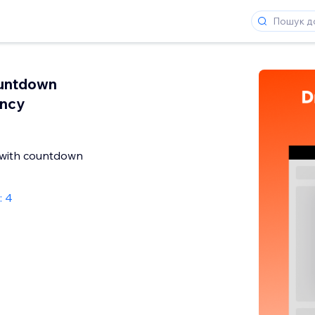
untdown
ency
 with countdown
: 4