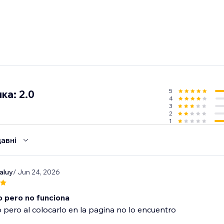
5
ка: 2.0
4
3
2
1
авні
taluy
/ Jun 24, 2026
o pero no funciona
o pero al colocarlo en la pagina no lo encuentro