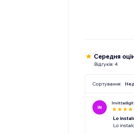
Середня оцін
Відгуків: 4
Сортування:
Нед
Invittadigi
IN
Lo instal
Lo instal