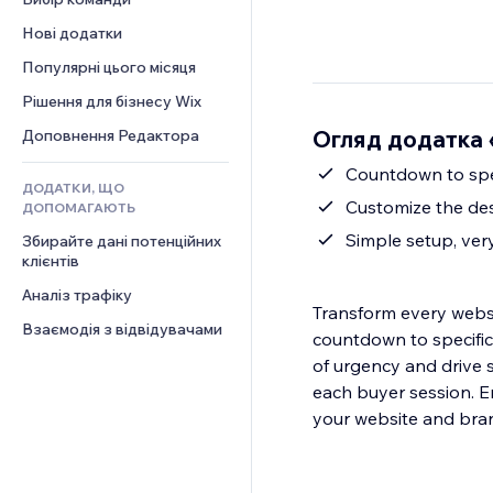
Відео
Конверсія
Шаблони сторінок
Рішення для складів
Опитування
Нові додатки
PDF
Ефекти зображення
Дропшипінг
Чат
Обмін файлами
Популярні цього місяця
Кнопки та меню
Тарифні плани й підписки
Коментарі
Новини
Банери та бейджі
Краудфандинг
Рішення для бізнесу Wix
Телефон
Контент‑послуги
Калькулятори
Їжа та напої
Спільнота
Огляд додатка 
Доповнення Редактора
Ефекти для тексту
Пошук
Відгуки
Countdown to spe
ДОДАТКИ, ЩО
Погода
CRM
Cus
ДОПОМАГАЮТЬ
Графіки й таблиці
Simple setup, ver
Збирайте дані потенційних 
клієнтів
Аналіз трафіку
Transform every websi
Взаємодія з відвідувачами
countdown to specific 
of urgency and drive 
each buyer session. E