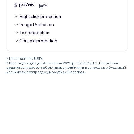
/міс.
$
1
34
24
$
2
Right click protection
Image Protection
Text protection
Console protection
* Ціна вказана у USD.
* Розпродаж діє до 14 вересня 2026 р. о 23:59 UTC. Розробник
додатка залишає за собою право припинити розпродаж у будь-який
час. Умови розпродажу можуть змінюватися.