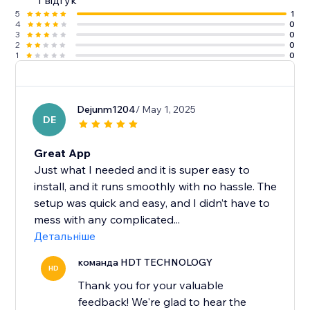
1 відгук
5
1
4
0
3
0
2
0
1
0
Dejunm1204
/ May 1, 2025
DE
Great App
Just what I needed and it is super easy to
install, and it runs smoothly with no hassle. The
setup was quick and easy, and I didn’t have to
mess with any complicated...
Детальніше
команда HDT TECHNOLOGY
HD
Thank you for your valuable
feedback! We're glad to hear the