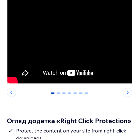
0
1
2
3
4
5
6
Огляд додатка «Right Click Protection»
Protect the content on your site from right-click
downloads