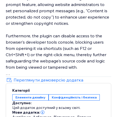
prompt feature, allowing website administrators to
set personalized prompt messages (e.g., "Content is
protected, do not copy") to enhance user experience
or strengthen copyright notices.
Furthermore, the plugin can disable access to the
browser's developer tools console, blocking users
from opening it via shortcuts (such as F12 or
Ctrl+Shift+I) or the right-click menu, thereby further
safeguarding the webpage's source code and logic
from being viewed or tampered with.
These features are implemented through an
Переглянути демоверсію додатка
embedded script, ensuring they take effect
Категорії
automatically when the site loads, providing a
Елементи дизайну
Конфіденційність і безпека
comprehensive right-click protection mechanism for
Доступно:
the website.
Цей додаток доступний у всьому світі.
Мови додатка:
,
,
,
,