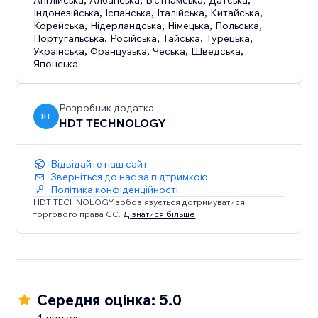
Англійська
Албанська
В'єтнамська
Датська
Індонезійська
,
Іспанська
,
Італійська
,
Китайська
,
Корейська
,
Нідерландська
,
Німецька
,
Польська
,
Португальська
,
Російська
,
Тайська
,
Турецька
,
Українська
,
Французька
,
Чеська
,
Шведська
,
Японська
Розробник додатка
HT
HDT TECHNOLOGY
Відвідайте наш сайт
Зверніться до нас за підтримкою
Політика конфіденційності
HDT TECHNOLOGY зобов’язується дотримуватися
торгового права ЄС.
Дізнатися більше
Середня оцінка: 5.0