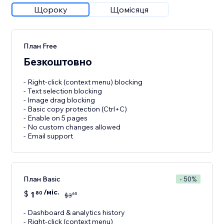
Щороку
Щомісяця
План Free
Безкоштовно
- Right-click (context menu) blocking
- Text selection blocking
- Image drag blocking
- Basic copy protection (Ctrl+C)
- Enable on 5 pages
- No custom changes allowed
- Email support
План Basic
- 50%
/міс.
$
1
80
60
$
3
- Dashboard & analytics history
- Right-click (context menu)