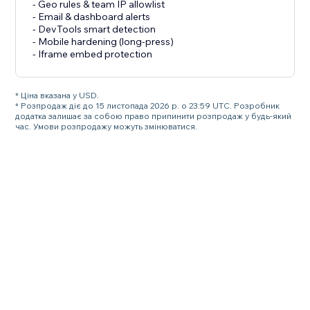
- Geo rules & team IP allowlist
- Email & dashboard alerts
- DevTools smart detection
- Mobile hardening (long-press)
- Iframe embed protection
* Ціна вказана у USD.
* Розпродаж діє до 15 листопада 2026 р. о 23:59 UTC. Розробник
додатка залишає за собою право припинити розпродаж у будь-який
час. Умови розпродажу можуть змінюватися.