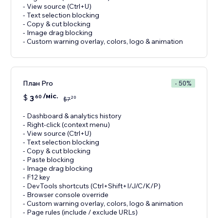
- View source (Ctrl+U)
- Text selection blocking
- Copy & cut blocking
- Image drag blocking
- Custom warning overlay, colors, logo & animation
План Pro
- 50%
/міс.
$
3
60
20
$
7
- Dashboard & analytics history
- Right-click (context menu)
- View source (Ctrl+U)
- Text selection blocking
- Copy & cut blocking
- Paste blocking
- Image drag blocking
- F12 key
- DevTools shortcuts (Ctrl+Shift+I/J/C/K/P)
- Browser console override
- Custom warning overlay, colors, logo & animation
- Page rules (include / exclude URLs)