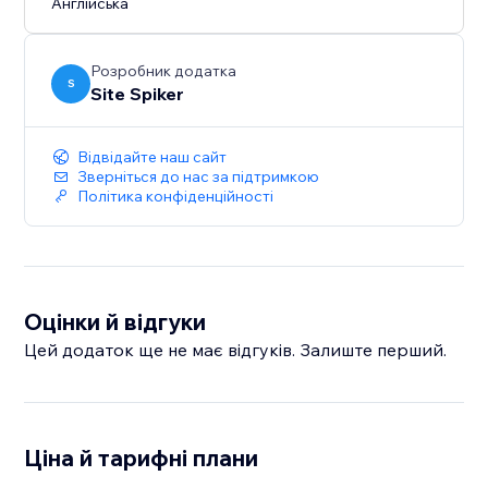
Англійська
protection without intrusive popups or banners.
Protect your images, text, and source code with one-
click security and keep your valuable content safe.
Розробник додатка
S
Site Spiker
Відвідайте наш сайт
Зверніться до нас за підтримкою
Політика конфіденційності
Оцінки й відгуки
Цей додаток ще не має відгуків. Залиште перший.
Ціна й тарифні плани