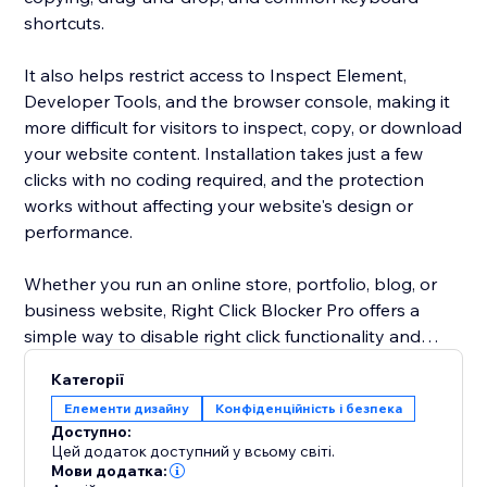
shortcuts.
It also helps restrict access to Inspect Element,
Developer Tools, and the browser console, making it
more difficult for visitors to inspect, copy, or download
your website content. Installation takes just a few
clicks with no coding required, and the protection
works without affecting your website's design or
performance.
Whether you run an online store, portfolio, blog, or
business website, Right Click Blocker Pro offers a
simple way to disable right click functionality and
reduce content theft while maintaining a fast, smooth
Категорії
browsing experience for your visitors.
Елементи дизайну
Конфіденційність і безпека
Доступно:
Built for creators, photographers, designers, agencies,
Цей додаток доступний у всьому світі.
and businesses, the app delivers reliable website
Мови додатка: